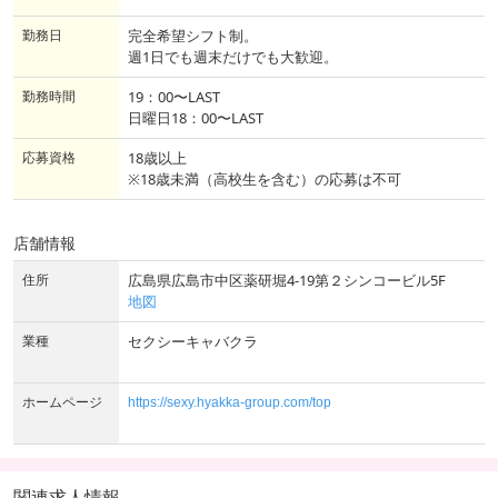
勤務日
完全希望シフト制。
週1日でも週末だけでも大歓迎。
勤務時間
19：00〜LAST
日曜日18：00〜LAST
応募資格
18歳以上
※18歳未満（高校生を含む）の応募は不可
店舗情報
住所
広島県広島市中区薬研堀4-19第２シンコービル5F
地図
業種
セクシーキャバクラ
ホームページ
https://sexy.hyakka-group.com/top
関連求人情報