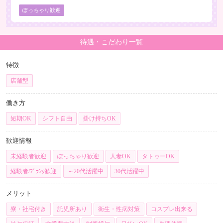
ぽっちゃり歓迎
待遇・こだわり一覧
特徴
店舗型
働き方
短期OK
シフト自由
掛け持ちOK
歓迎情報
未経験者歓迎
ぽっちゃり歓迎
人妻OK
タトゥーOK
経験者/ﾌﾞﾗﾝｸ歓迎
～20代活躍中
30代活躍中
メリット
寮・社宅付き
託児所あり
衛生・性病対策
コスプレ出来る