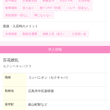
給与保証
交通費支給
制服貸与
日払いOK
生理休暇
食事補助
送りあり
身ﾊﾞﾚ/ｱﾘﾊﾞｲ対策
ノルマ・罰金なし
実技講習一切なし
裸にならない
面接・入店時のメリット
出張面接
面接交通費
体験入店（体入）
入店祝い金
求人情報
百花繚乱
セクシーキャバクラ
職種
コンパニオン（セクキャバ）
勤務地
広島市中区薬研堀
最寄駅
銀山町駅など