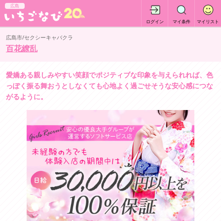
広島
ログイン
マイ条件
マイリスト
広島市/セクシーキャバクラ
百花繚乱
愛嬌ある親しみやすい笑顔でポジティブな印象を与えられれば、色
っぽく振る舞おうとしなくても心地よく過ごせそうな安心感につな
がるように。