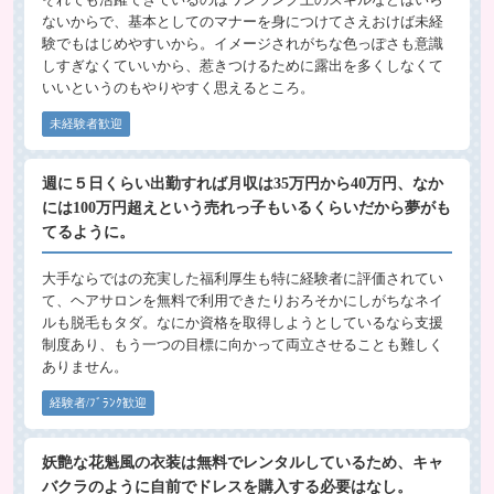
ないからで、基本としてのマナーを身につけてさえおけば未経
験でもはじめやすいから。イメージされがちな色っぽさも意識
しすぎなくていいから、惹きつけるために露出を多くしなくて
いいというのもやりやすく思えるところ。
未経験者歓迎
週に５日くらい出勤すれば月収は35万円から40万円、なか
には100万円超えという売れっ子もいるくらいだから夢がも
てるように。
大手ならではの充実した福利厚生も特に経験者に評価されてい
て、ヘアサロンを無料で利用できたりおろそかにしがちなネイ
ルも脱毛もタダ。なにか資格を取得しようとしているなら支援
制度あり、もう一つの目標に向かって両立させることも難しく
ありません。
経験者/ﾌﾞﾗﾝｸ歓迎
妖艶な花魁風の衣装は無料でレンタルしているため、キャ
バクラのように自前でドレスを購入する必要はなし。