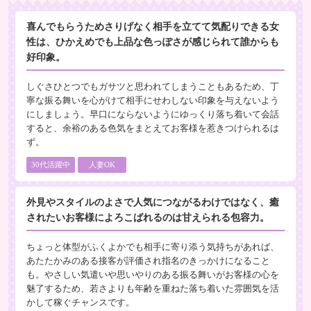
喜んでもらうためさりげなく相手を立てて気配りできる女
性は、ひかえめでも上品な色っぽさが感じられて誰からも
好印象。
しぐさひとつでもガサツと思われてしまうこともあるため、丁
寧な振る舞いを心がけて相手にせわしない印象を与えないよう
にしましょう。早口にならないようにゆっくり落ち着いて会話
すると、余裕のある色気をまとえてお客様を惹きつけられるは
ず。
30代活躍中
人妻OK
外見やスタイルのよさで人気につながるわけではなく、癒
されたいお客様によろこばれるのは甘えられる包容力。
ちょっと体型がふくよかでも相手に寄り添う気持ちがあれば、
あたたかみのある接客が評価され指名のきっかけになること
も。やさしい気遣いや思いやりのある振る舞いがお客様の心を
魅了するため、若さよりも年齢を重ねた落ち着いた雰囲気を活
かして稼ぐチャンスです。