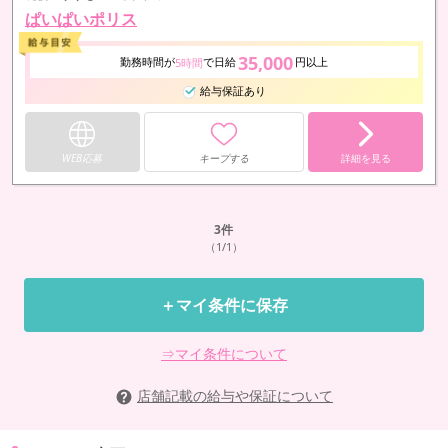
ぱいぱいポリス
35,000
勤務時間が
で日給
円以上
5時間
給与保証あり
WEB応募
キープする
詳細を見る
3
件
（1/1）
＋マイ条件に保存
⇒マイ条件について
店舗記載の給与や保証について