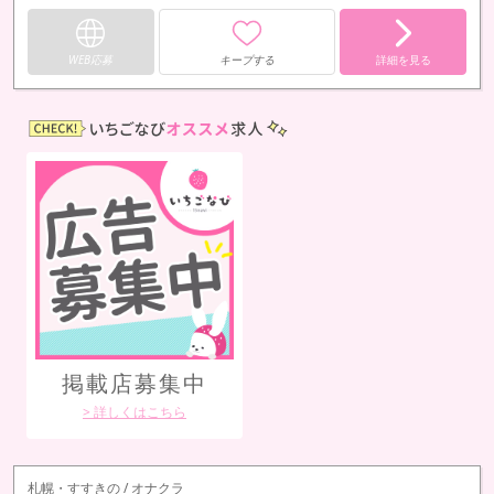
WEB応募
キープする
詳細を見る
札
掲載店募集中
や
> 詳しくはこちら
札幌・すすきの / オナクラ