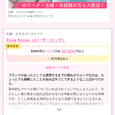
札幌・すすきの/店舗型ヘルス
札
YESグループ Line
(YESグループ)
性
札幌・すすきの / オナクラ
Rosa Rossa（ローザ・ロッサ）
30,000
勤務時間が
で日給
円以上
7時間
給与保証あり
経験者/ﾌﾞﾗﾝｸ歓迎
ブランクがあったとしても採用するまでの流れがスムーズなのは、ち
ょっとでも経験したことがあればすぐにできるようなことばかりだか
ら。
基本的なマナーが身についていればそれくらいでもじゅうぶんで、大
人らしい落ち着きがあれば活かせるため年齢が気にならないのも特徴
です。とくに余裕ある30代ならすんなり活躍できるようになるため、
たまにダブルワークするにしてもゆとりをもって取り組めるのがメリ
ットです。