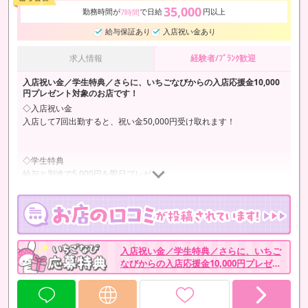
35,000
勤務時間が
で日給
円以上
7時間
給与保証あり
入店祝い金あり
求人情報
経験者/ﾌﾞﾗﾝｸ歓迎
入店祝い金／学生特典／さらに、いちごなびからの入店応援金10,000
円プレゼント対象のお店です！
◇入店祝い金
入店して7回出勤すると、祝い金50,000円受け取れます！
◇学生特典
給与と別途で5,000円を即日プレゼント
◇いちごなび入店応援金
また、いちごなびからの入店応援金10,000円プレゼントも対象のお店
です！
入店祝い金／学生特典／さらに、いちご
サイトのマイページから詳細を確認しつつ、申請してください！
なびからの入店応援金10,000円プレゼン
…
ト対象のお店です！