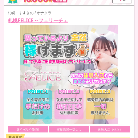
札幌・すすきの / オナクラ
札幌FELICE～フェリーチェ
身ﾊﾞﾚ/ｱﾘﾊﾞｲ対策
実技講習一切なし
体験入店（体入）