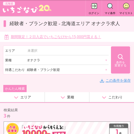
北海道
ログイン
マイ条件
マイリスト
経験者・ブランク歓迎 - 北海道エリア オナクラ求人
期間限定！２日入店でいちごなびから15,000円貰える！
エリア
業種
オナクラ
×
条件を
変更する
待遇こだわり
経験者・ブランク歓迎
×
この条件を保存
かんたん検索
エリア
業種
こだわり
検索結果
3
件