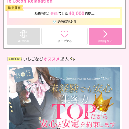
le Cocon Relaxation
40,000
勤務時間が
で日給
円以上
8時間
給与保証あり
WEB応募
キープする
詳細を見る