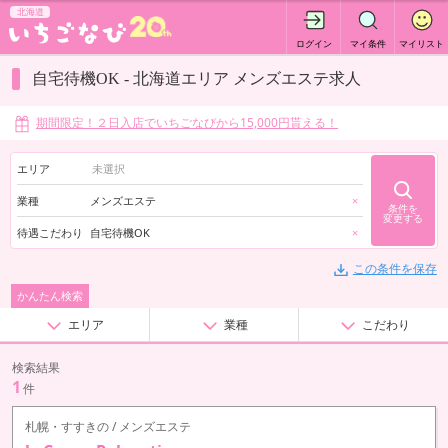
北海道
ログイン
マイ条件
マイリスト
自宅待機OK - 北海道エリア メンズエステ求人
期間限定！２日入店でいちごなびから15,000円貰える！
エリア
業種
メンズエステ
×
条件を
変更する
待遇こだわり
自宅待機OK
×
この条件を保存
かんたん検索
エリア
業種
こだわり
検索結果
1
件
札幌・すすきの / メンズエステ