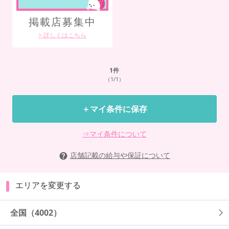
札
掲載店募集中
や
> 詳しくはこちら
1
件
（1/1）
＋マイ条件に保存
⇒マイ条件について
店舗記載の給与や保証について
エリアを変更する
全国
（4002）