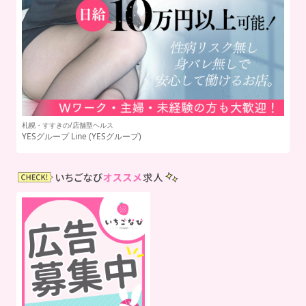
札幌・すすきの/店舗型ヘルス
札
YESグループ Line
(YESグループ)
雫