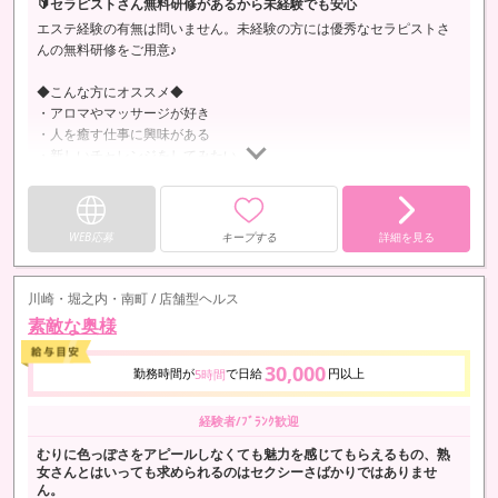
🔰セラピストさん無料研修があるから未経験でも安心
エステ経験の有無は問いません。未経験の方には優秀なセラピストさ
んの無料研修をご用意♪
◆こんな方にオススメ◆
・アロマやマッサージが好き
・人を癒す仕事に興味がある
・新しいチャレンジをしてみたい
年齢や体型、経験は一切不問。
あなたらしさを活かせる職場です。
まずはお気軽にご応募ください！
WEB応募
キープする
詳細を見る
川崎・堀之内・南町 / 店舗型ヘルス
素敵な奥様
30,000
勤務時間が
で日給
円以上
5時間
経験者/ﾌﾞﾗﾝｸ歓迎
むりに色っぽさをアピールしなくても魅力を感じてもらえるもの、熟
女さんとはいっても求められるのはセクシーさばかりではありませ
ん。