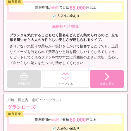
85,000
勤務時間が
で日給
円以上
6時間
入店祝い金あり
経験者/ﾌﾞﾗﾝｸ歓迎
ブランクを気にすることもなく指名をどんどん集められるのは、立ち
振る舞いから大人の女性らしい美しさが感じられるタイプ。
さりげない気配りや柔らかい笑顔を心がけて接客するだけでも、上品
なイメージを与えられて贅沢なひと時を提供しやすくなるでしょう。
リピートしてくれるファンを増やすには雰囲気のよさが大切、安心し
て自分らしい魅力をたっぷり活かしてください。
WEB応募
キープする
詳細を見る
川崎・堀之内・南町 / ソープランド
グランローズ
60,000
勤務時間が
で日給
円以上
8時間
入店祝い金あり