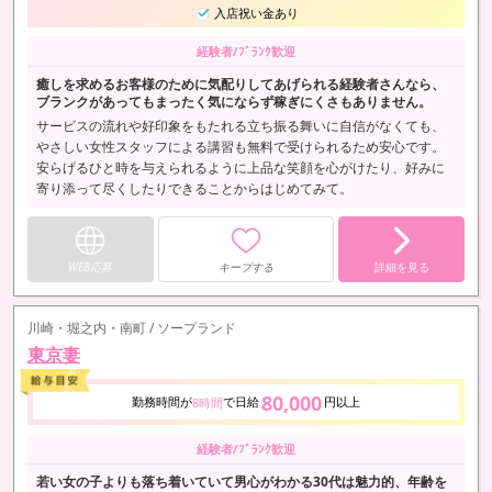
入店祝い金あり
経験者/ﾌﾞﾗﾝｸ歓迎
癒しを求めるお客様のために気配りしてあげられる経験者さんなら、
ブランクがあってもまったく気にならず稼ぎにくさもありません。
サービスの流れや好印象をもたれる立ち振る舞いに自信がなくても、
やさしい女性スタッフによる講習も無料で受けられるため安心です。
安らげるひと時を与えられるように上品な笑顔を心がけたり、好みに
寄り添って尽くしたりできることからはじめてみて。
WEB応募
キープする
詳細を見る
川崎・堀之内・南町 / ソープランド
東京妻
80,000
勤務時間が
で日給
円以上
8時間
経験者/ﾌﾞﾗﾝｸ歓迎
若い女の子よりも落ち着いていて男心がわかる30代は魅力的、年齢を