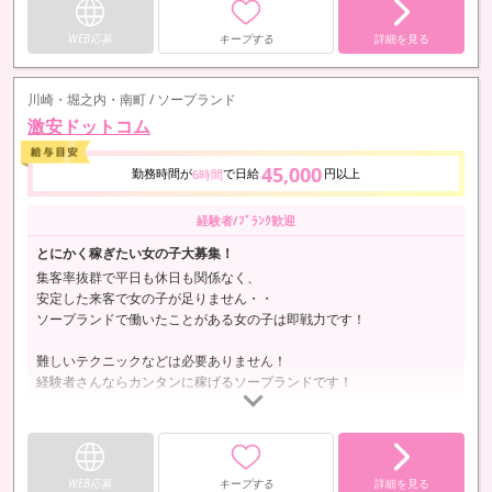
WEB応募
キープする
詳細を見る
川崎・堀之内・南町 / ソープランド
激安ドットコム
45,000
勤務時間が
で日給
円以上
6時間
経験者/ﾌﾞﾗﾝｸ歓迎
とにかく稼ぎたい女の子大募集！
集客率抜群で平日も休日も関係なく、
安定した来客で女の子が足りません・・
ソープランドで働いたことがある女の子は即戦力です！
難しいテクニックなどは必要ありません！
経験者さんならカンタンに稼げるソープランドです！
今、風俗のお仕事をお休みされている女の子も
1日4万円稼ぎませんか？
WEB応募
キープする
詳細を見る
少しでも興味を持ってくれた経験者さんからの