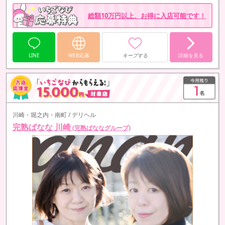
꙳✧˖°⌖꙳✧˖°⌖꙳✧˖°⌖꙳✧˖°⌖
総額10万円以上、お得に入店可能です！
LINE
WEB応募
キープする
詳細を見る
川崎・堀之内・南町 / デリヘル
完熟ばなな 川崎
(完熟ばななグループ)