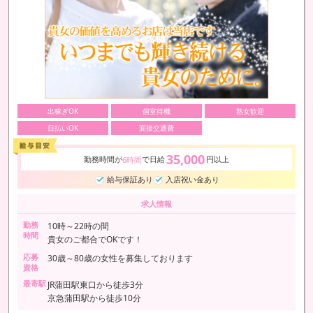
出稼ぎOK
個室待機
熟女歓迎
日払いOK
面接交通費
35,000
勤務時間が
で日給
円以上
6時間
給与保証あり
入店祝い金あり
求人情報
勤務
10時～22時の間
時間
貴女のご都合でOKです！
応募
30歳～80歳の女性を募集しております
資格
最寄駅
JR蒲田駅東口から徒歩3分
京急蒲田駅から徒歩10分