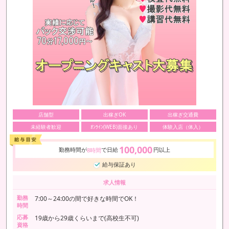
店舗型
出稼ぎOK
出稼ぎ交通費
未経験者歓迎
ｵﾝﾗｲﾝ(WEB)面接あり
体験入店（体入）
100,000
勤務時間が
で日給
円以上
8時間
給与保証あり
求人情報
勤務
7:00～24:00の間で好きな時間でOK！
時間
応募
19歳から29歳くらいまで(高校生不可)
資格