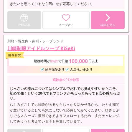
きたいと思っているなら気にせず応募してください。
WEB応募
キープする
詳細を見る
川崎・堀之内・南町 / ソープランド
川崎制服アイドルソープ KiSeKi
100,000
勤務時間が
で日給
円以上
8時間
給与保証あり
入店祝い金あり
経験者/ﾌﾞﾗﾝｸ歓迎
じっさいの流れについてはシンプルでだれでも覚えやすいからこそ、
初めて働くという20代でもブランクがちょっとあっても安心感たっぷ
り。
むしろすこしでも経験があるならしっかり活かせるから、たとえ期間
が空いているとしても気にしないで応募してみてください。ひさしぶ
りでもスムーズに復帰できるようフォローするため、またチャレンジ
してみようと考えている子も募集しています。