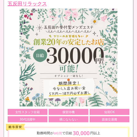
五反田リラックス
女性スタッフ在籍
個室待機
短期OK
30代活躍中
裸にならない
面接交通費
30,000
勤務時間が
で日給
円以上
6時間