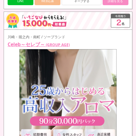
ご入店いただけます✦
LINE
WEB応募
キープする
詳細を見る
…
川崎・堀之内・南町 / ソープランド
Celeb～セレブ～
(GROUP AGE)