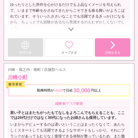
ゆったりとした所作を心がけるだけでも上品なイメージを与えられ
て、いままで年齢をかさねてきたからこそできる振る舞いがよろこば
れています。そういったささいなことでも活躍できるきっかけになる
から、ちょっとでも経験があるなら意識するのもむずかしくないでし
ょう。
WEB応募
キープする
詳細を見る
川崎・堀之内・南町 / 店舗型ヘルス
川崎小町
30,000
勤務時間が
で日給
円以上
5時間
経験者/ﾌﾞﾗﾝｸ歓迎
若い子とはまたちがったもてなしをよろこんでもらえることも、ここ
では20代だけではなく30代になったお姉さんも採用しています。
いまからデビューするのは遅いということはまったくなくて、あたら
しくスタートしても活躍できるようなサポートもしっかり。それにブ
ランクがあってもむりなく復帰できる体制が整っているため、また働