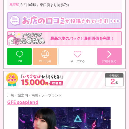
最寄駅
JR「川崎駅」東口側より徒歩7分
最高水準のバックと最新設備を完備！
LINE
WEB応募
キープする
詳細を見る
川崎・堀之内・南町 / ソープランド
GFE soapland