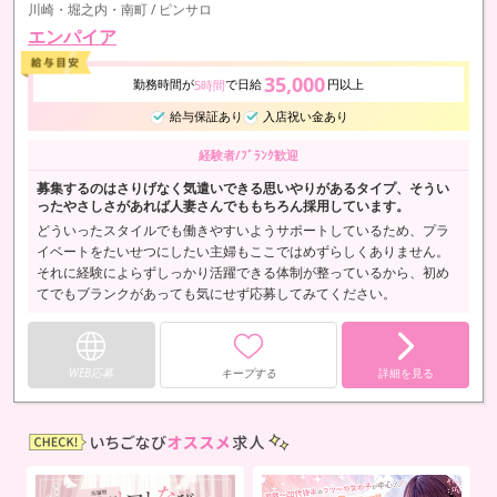
川崎・堀之内・南町 / ピンサロ
エンパイア
35,000
勤務時間が
で日給
円以上
5時間
給与保証あり
入店祝い金あり
経験者/ﾌﾞﾗﾝｸ歓迎
募集するのはさりげなく気遣いできる思いやりがあるタイプ、そうい
ったやさしさがあれば人妻さんでももちろん採用しています。
どういったスタイルでも働きやすいようサポートしているため、プラ
イベートをたいせつにしたい主婦もここではめずらしくありません。
それに経験によらずしっかり活躍できる体制が整っているから、初め
てでもブランクがあっても気にせず応募してみてください。
WEB応募
キープする
詳細を見る