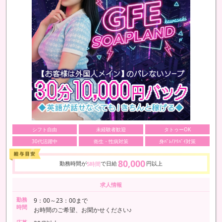
シフト自由
未経験者歓迎
タトゥーOK
30代活躍中
衛生・性病対策
身ﾊﾞﾚ/ｱﾘﾊﾞｲ対策
80,000
勤務時間が
で日給
円以上
5時間
求人情報
勤務
9：00～23：00まで
時間
お時間のご希望、お聞かせください♪