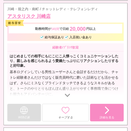
川崎・堀之内・南町 / チャットレディ・テレフォンレディ
アスタリスク 川崎店
20,000
勤務時間が
で日給
円以上
5時間
給与保証あり
入店祝い金あり
経験者/ﾌﾞﾗﾝｸ歓迎
はじめましての相手にもにこにこ人懐っこくコミュニケーションした
り、親しみを感じられるよう愛嬌たっぷりにリアクションしたりする
と好印象。
基本ログインしている男性ユーザーさんと会話するだけだから、チャ
トレ経験者さんだけではなく販売員時代に磨いた話術なども活かせる
はず。さらにミスなくブラインドタッチできるようなスキルがある
と、トークのやりとりもぽんぽん盛り上がりやすく事務職で身につけ
た能力もアドバンテージに。
WEB応募
キープする
詳細を見る