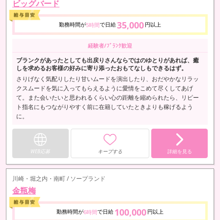
ビッグバード
35,000
勤務時間が
で日給
円以上
5時間
経験者/ﾌﾞﾗﾝｸ歓迎
ブランクがあったとしても出戻りさんならではのゆとりがあれば、癒
しを求めるお客様の好みに寄り添ったおもてなしもできるはず。
さりげなく気配りしたり甘いムードを演出したり、おだやかなリラッ
クスムードを気に入ってもらえるように愛情をこめて尽くしてあげ
て。また会いたいと思われるくらい心の距離を縮められたら、リピー
ト指名にもつながりやすく前に在籍していたときよりも稼げるよう
に。
WEB応募
キープする
詳細を見る
川崎・堀之内・南町 / ソープランド
金瓶梅
100,000
勤務時間が
で日給
円以上
6時間