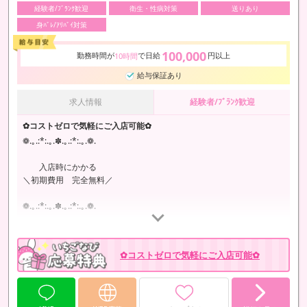
経験者/ﾌﾞﾗﾝｸ歓迎
衛生・性病対策
送りあり
身ﾊﾞﾚ/ｱﾘﾊﾞｲ対策
100,000
勤務時間が
で日給
円以上
10時間
給与保証あり
求人情報
経験者/ﾌﾞﾗﾝｸ歓迎
✿コストゼロで気軽にご入店可能✿
❁.｡.:*:.｡.✽.｡.:*:.｡.❁.
入店時にかかる
＼初期費用 完全無料／
❁.｡.:*:.｡.✽.｡.:*:.｡.❁.
ELEGANTでは
入店時に必要な
✿コストゼロで気軽にご入店可能✿
検査・撮影・講習
などの費用を全額店舗側が負担。
初期費用完全無料で