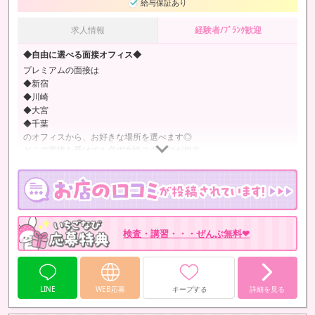
給与保証あり
求人情報
経験者/ﾌﾞﾗﾝｸ歓迎
◆自由に選べる面接オフィス◆
プレミアムの面接は
◆新宿
◆川崎
◆大宮
◆千葉
のオフィスから、お好きな場所を選べます◎
どこで面接を受けても必ず女性スタッフが担当
わからないこと、不安なことなど
何でも気軽にお話できる雰囲気です♪
未経験、ブランクありでも大歓迎！
しっかりとサポートさせていただきます(*^^*)
検査・講習・・・ぜんぶ無料❤︎
◆新宿 面接オフィス◆
LINE
WEB応募
キープする
詳細を見る