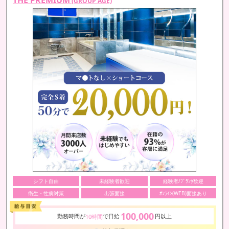
(GROUP AGE)
シフト自由
未経験者歓迎
経験者/ﾌﾞﾗﾝｸ歓迎
衛生・性病対策
出張面接
ｵﾝﾗｲﾝ(WEB)面接あり
100,000
勤務時間が
で日給
円以上
10時間