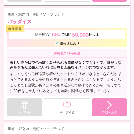
ご応募をお待ちしております！
川崎・堀之内・南町 / ソープランド
パラダイス
50,000
勤務時間が
で日給
円以上
10時間
給与保証あり
経験者/ﾌﾞﾗﾝｸ歓迎
美しい見た目で色っぽくみせられる自信がなくてもよくて、身だしな
みをきちんと整えていれば自然と上品なイメージにつながります。
ゆっくりくつろげる落ち着いたムードづくりができると、なんだかほ
っとできるような安心感を与えられるきっかけにもなるでしょう。ち
ょっとでも経験があればそのまま活かして接客できるから、もうすで
に30代をむかえているとしても年齢に関係なく採用しています。
WEB応募
キープする
詳細を見る
川崎・堀之内・南町 / ソープランド