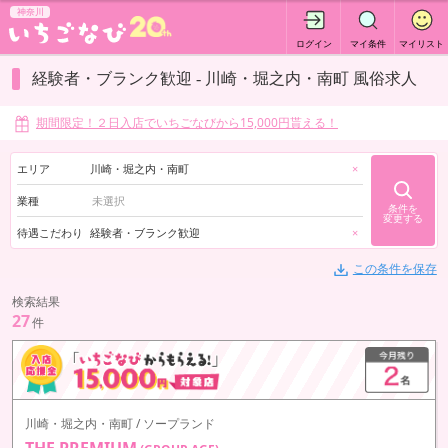
神奈川
ログイン
マイ条件
マイリスト
経験者・ブランク歓迎 - 川崎・堀之内・南町 風俗求人
期間限定！２日入店でいちごなびから15,000円貰える！
エリア
川崎・堀之内・南町
×
業種
条件を
変更する
待遇こだわり
経験者・ブランク歓迎
×
この条件を保存
検索結果
27
件
川崎・堀之内・南町 / ソープランド
THE PREMIUM