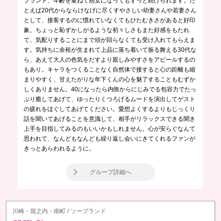
ブランド、年齢を重ねて熟女になってもずっと続けられます。た
とえば20代からならけなげに尽くすやさしい幼妻さんや若妻さん
として、接客するのに慣れていなくてもひたむきさがあると好印
象。ちょっと恥ずかしがるような初々しさもまた好感をもたれ
て、気配りすることにまで頭が回らなくても受け入れてもらえま
す。気持ちに余裕が生まれて上品に落ち着いて振る舞える30代な
ら、あえて大人の色気をだすより親しみやすさをアピールするの
もあり。キャラをつくることなく自然体で接すると心の距離も縮
まりやすく、甘えたがりな年下くんの心を魅了することもむずか
しくありません。40になったら内側からにじみでる包容力でたっ
ぷり癒してあげて、ゆったりくつろげるムードを演出してゲスト
の疲れをほぐしてあげてください。愛想よくするよりもじっくり
話を聞いてあげることを意識して、相手がリラックスできる聞き
上手を目指してみるのもいいかもしれません。心が安らぐなんて
思われて、なんどもなんども繰り返し会いにきてくれるファンが
きっとあらわれるように。
グループ詳細へ
川崎・堀之内・南町 / ソープランド