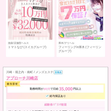
池袋/チャットレディ・テレフォンレデ
池
ィ
ン
池
SPIRITS -スピリッツ-
デ
ル
川崎・堀之内・南町 / メンズエステ
非風俗
アプローチ川崎店
35,000
勤務時間が
で日給
円以上
8時間
給与保証あり
経験者/ﾌﾞﾗﾝｸ歓迎