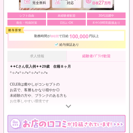
シフト自由
未経験者歓迎
30代活躍中
衛生・性病対策
日払いOK
ｵﾝﾗｲﾝ(WEB)面接あり
100,000
勤務時間が
で日給
円以上
8時間
給与保証あり
求人情報
経験者/ﾌﾞﾗﾝｸ歓迎
✦✦Cさん収入例✦✦29歳 在籍８ヶ月
꙳✧˖°⌖꙳✧˖°⌖꙳✧˖°⌖꙳✧˖°⌖
CELEBは癒やしがコンセプトの
お店で、客層もかなり穏やか◎
未経験の方や、ブランクのある方も
お仕事しやすい環境です
マ○トサービスなしで
体力的にも無理なく稼ぐことが出来るので
ご家庭と両立される人妻さんも◎