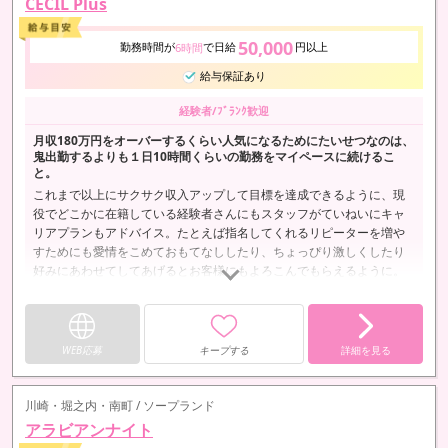
CECIL Plus
50,000
勤務時間が
で日給
円以上
6時間
給与保証あり
経験者/ﾌﾞﾗﾝｸ歓迎
月収180万円をオーバーするくらい人気になるためにたいせつなのは、
鬼出勤するよりも１日10時間くらいの勤務をマイペースに続けるこ
と。
これまで以上にサクサク収入アップして目標を達成できるように、現
役でどこかに在籍している経験者さんにもスタッフがていねいにキャ
リアプランもアドバイス。たとえば指名してくれるリピーターを増や
すためにも愛情をこめておもてなししたり、ちょっぴり激しくしたり
好みにあわせてしてあげるとお客様にもよろこんでもらえるように。
WEB応募
キープする
詳細を見る
川崎・堀之内・南町 / ソープランド
アラビアンナイト