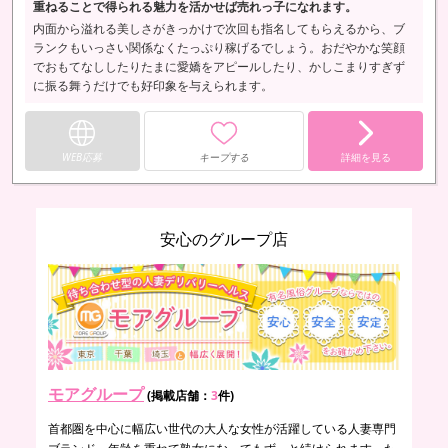
重ねることで得られる魅力を活かせば売れっ子になれます。
内面から溢れる美しさがきっかけで次回も指名してもらえるから、ブ
ランクもいっさい関係なくたっぷり稼げるでしょう。おだやかな笑顔
でおもてなししたりたまに愛嬌をアピールしたり、かしこまりすぎず
に振る舞うだけでも好印象を与えられます。
WEB応募
キープする
詳細を見る
安心のグループ店
モアグループ
(掲載店舗：
3
件)
首都圏を中心に幅広い世代の大人な女性が活躍している人妻専門