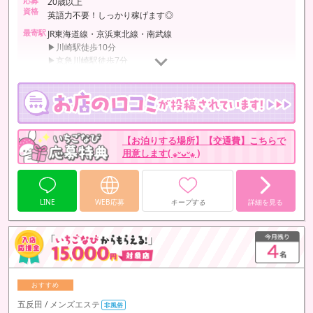
応募
20歳以上
資格
英語力不要！しっかり稼げます◎
最寄駅
JR東海道線・京浜東北線・南武線
▶川崎駅徒歩10分
▶京急川崎駅徒歩7分
【お泊りする場所】【交通費】こちらで
用意します( ⁎ᵕᴗᵕ⁎ )
LINE
WEB応募
キープする
詳細を見る
五反田 / メンズエステ
非風俗