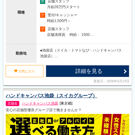
店舗スタッフ
契
月給28万円スタート
職種
受付/キャッシャー
ア
時給1,500円～
店舗スタッフ
ア
店舗清掃員: 時給： 1500…
◆池袋店（スイカ・トマトなび・ハンドキャンパス
勤務地
池袋店）…
詳細を見る
u
お気に入り
更新日：2026年5月23日
ハンドキャンパス池袋（スイカグループ）
ハンドキャンパス池袋
[東京都]
店舗名
安心の店舗型優良グループ店で働きませんか？