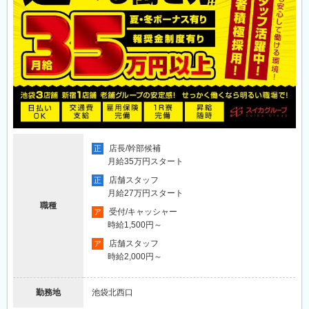
店長/幹部候補
正
月給35万円スタート
店舗スタッフ
正
月給27万円スタート
職種
受付/キャッシャー
ア
時給1,500円～
店舗スタッフ
ア
時給2,000円～
勤務地
池袋北西口