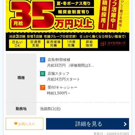
店長/幹部候補
正
月給33万円 （研修期間は3…
店舗スタッフ
契
職種
月給24万円スタート
受付/キャッシャー
ア
時給1,500円～
勤務地
池袋西口(北)
詳細を見る
u
お気に入り
更新日：2026年5月28日