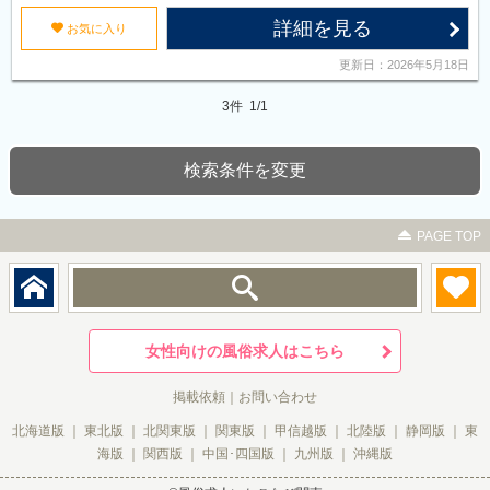
詳細を見る
u
お気に入り
更新日：2026年5月18日
3件 1/1
検索条件を変更
2
PAGE TOP
f
p
u
女性向けの風俗求人はこちら
掲載依頼
｜
お問い合わせ
北海道版
｜
東北版
｜
北関東版
｜
関東版
｜
甲信越版
｜
北陸版
｜
静岡版
｜
東
海版
｜
関西版
｜
中国･四国版
｜
九州版
｜
沖縄版