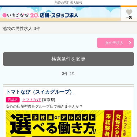
池袋の男性求人情報
u
一覧
池袋の男性求人:3件
女の子求人
検索条件を変更
3件 1/1
トマトなび（スイカグループ）
トマトなび
[東京都]
店舗名
安心の店舗型優良グループ店で働きませんか？