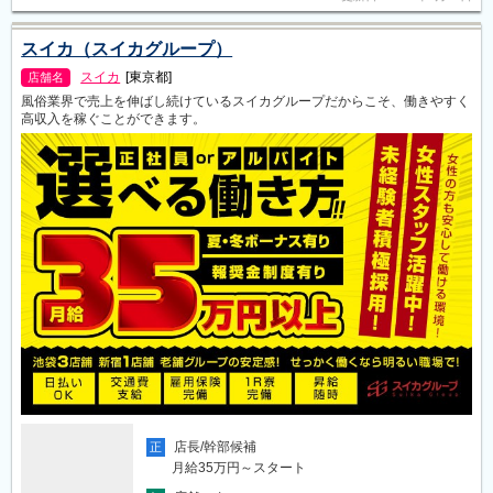
スイカ（スイカグループ）
スイカ
[東京都]
店舗名
風俗業界で売上を伸ばし続けているスイカグループだからこそ、働きやすく
高収入を稼ぐことができます。
店長/幹部候補
正
月給35万円～スタート