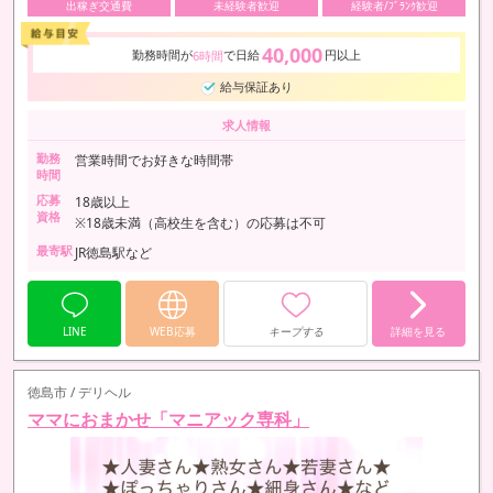
出稼ぎ交通費
未経験者歓迎
経験者/ﾌﾞﾗﾝｸ歓迎
40,000
勤務時間が
で日給
円以上
6時間
給与保証あり
求人情報
勤務
営業時間でお好きな時間帯
時間
応募
18歳以上
資格
※18歳未満（高校生を含む）の応募は不可
最寄駅
JR徳島駅など
LINE
WEB応募
キープする
詳細を見る
徳島市 / デリヘル
ママにおまかせ「マニアック専科」