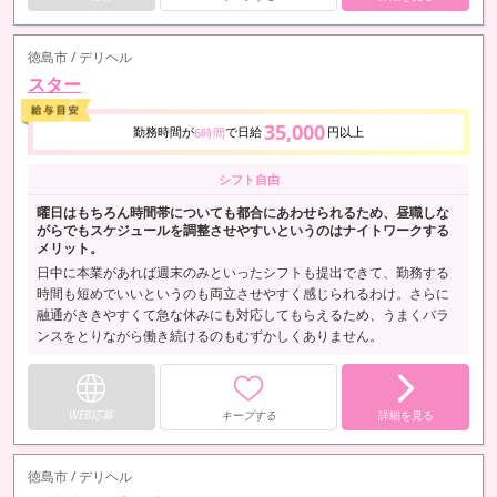
徳島市 / デリヘル
スター
35,000
勤務時間が
で日給
円以上
6時間
シフト自由
曜日はもちろん時間帯についても都合にあわせられるため、昼職しな
がらでもスケジュールを調整させやすいというのはナイトワークする
メリット。
日中に本業があれば週末のみといったシフトも提出できて、勤務する
時間も短めでいいというのも両立させやすく感じられるわけ。さらに
融通がききやすくて急な休みにも対応してもらえるため、うまくバラ
ンスをとりながら働き続けるのもむずかしくありません。
WEB応募
キープする
詳細を見る
徳島市 / デリヘル