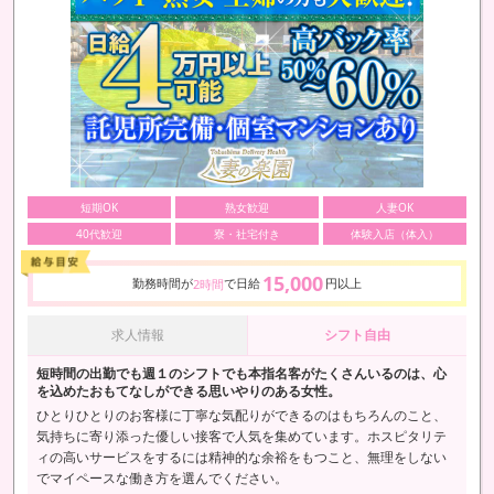
短期OK
熟女歓迎
人妻OK
40代歓迎
寮・社宅付き
体験入店（体入）
15,000
勤務時間が
で日給
円以上
2時間
求人情報
シフト自由
短時間の出勤でも週１のシフトでも本指名客がたくさんいるのは、心
を込めたおもてなしができる思いやりのある女性。
ひとりひとりのお客様に丁寧な気配りができるのはもちろんのこと、
気持ちに寄り添った優しい接客で人気を集めています。ホスピタリテ
ィの高いサービスをするには精神的な余裕をもつこと、無理をしない
でマイペースな働き方を選んでください。