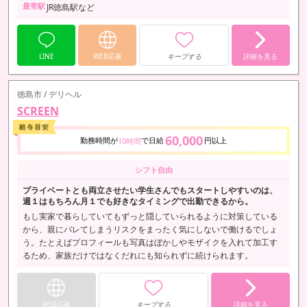
最寄駅
JR徳島駅など
LINE
WEB応募
キープする
詳細を見る
徳島市 / デリヘル
SCREEN
60,000
勤務時間が
で日給
円以上
10時間
シフト自由
プライベートとも両立させたい学生さんでもスタートしやすいのは、
週１はもちろん月１でも好きなタイミングで出勤できるから。
もし実家で暮らしていてもずっと隠していられるように対策している
から、親にバレてしまうリスクをまったく気にしないで働けるでしょ
う。たとえばプロフィールも写真はぼかしやモザイクを入れて加工す
るため、家族だけではなくだれにも知られずに続けられます。
WEB応募
キープする
詳細を見る