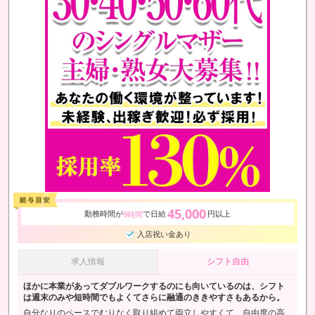
45,000
勤務時間が
で日給
円以上
9時間
入店祝い金あり
求人情報
シフト自由
ほかに本業があってダブルワークするのにも向いているのは、シフト
は週末のみや短時間でもよくてさらに融通のききやすさもあるから。
自分なりのペースでむりなく取り組めて両立しやすくて、自由度の高