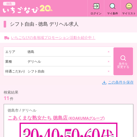
徳島
ログイン
マイ条件
マイリスト
シフト自由 - 徳島 デリヘル求人
いちごなびの各地域プロモーション活動を紹介中！
エリア
徳島
×
業種
デリヘル
×
条件を
変更する
待遇こだわり
シフト自由
×
この条件を保存
検索結果
11
件
徳島市 / デリヘル
こあくまな熟女たち 徳島店
(KOAKUMAグループ)