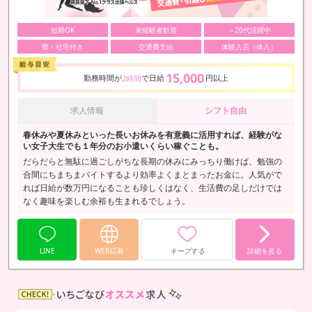
短期OK
未経験者歓迎
～20代活躍中
寮・社宅付き
交通費支給
体験入店（体入）
15,000
勤務時間が
で日給
円以上
2時間
求人情報
シフト自由
春休みや夏休みといった長いお休みを有意義に活用すれば、経験がな
い女子大生でも１年分のお小遣いくらい稼ぐことも。
だらだらと無駄に過ごしがちな長期の休みにみっちり働けば、勉強の
合間にちまちまバイトするより効率よくまとまったお金に。人気がで
れば日給が数万円になることも珍しくはなく、生活費の足しだけでは
なく趣味を楽しむ余裕も生まれるでしょう。
LINE
WEB応募
キープする
詳細を見る