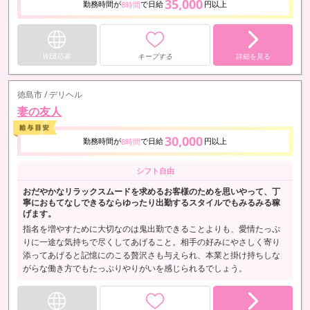
35,000
勤務時間が
で日給
円以上
8時間
WEB応募
キープする
詳細を見る
徳島市 / デリヘル
妻の友人
30,000
勤務時間が
で日給
円以上
8時間
シフト自由
おだやかなリラックスムードを求めるお客様のためを思いやって、丁
寧におもてなしできるならゆったり出勤するスタイルでもみるみる稼
げます。
指名を増やすために大切なのは鬼出勤できることよりも、愛情たっぷ
りに一途な気持ちで尽くしてあげること。相手の好みにやさしく寄り
添ってあげると記憶にのこる贅沢さも与えられ、本業と掛け持ちしな
がらな働き方でもたっぷりやりがいを感じられるでしょう。