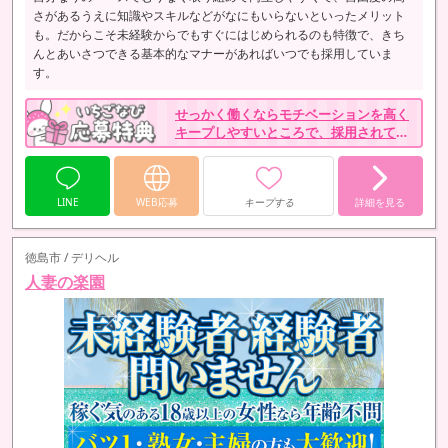
さがあるうえに知識やスキルなどがなにもいらないといったメリット
も。だからこそ未経験からでもすぐにはじめられるのも特徴で、きち
んとあいさつできる基本的なマナーがあればいつでも採用していま
す。
せっかく働くならモチベーションを高く
キープしやすいところで、採用されて入
店したらボーナスとしてお祝い金をプレ
ゼントしています。
LINE
WEB応募
キープする
詳細を見る
徳島市 / デリヘル
人妻の楽園