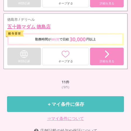
WEB応募
キープする
詳細を見る
徳島市 / デリヘル
五十路マダム 徳島店
30,000
勤務時間が
で日給
円以上
8時間
WEB応募
キープする
詳細を見る
11
件
（1/1）
＋マイ条件に保存
⇒マイ条件について
店舗記載の給与や保証について