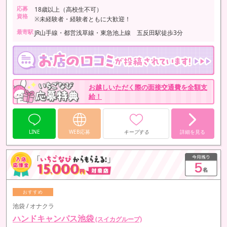
応募
18歳以上（高校生不可）
資格
※未経験者・経験者ともに大歓迎！
最寄駅
JR山手線・都営浅草線・東急池上線 五反田駅徒歩3分
お越しいただく際の面接交通費を全額支
給！
LINE
WEB応募
キープする
詳細を見る
池袋 / オナクラ
ハンドキャンパス池袋
(スイカグループ)