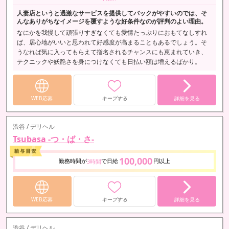
人妻店というと過激なサービスを提供してバックがやすいのでは、そ
んなありがちなイメージを覆すような好条件なのが評判のよい理由。
なにかを我慢して頑張りすぎなくても愛情たっぷりにおもてなしすれ
ば、居心地がいいと思われて好感度が高まることもあるでしょう。そ
うなれば気に入ってもらえて指名されるチャンスにも恵まれていき、
テクニックや妖艶さを身につけなくても日払い額は増えるばかり。
WEB応募
キープする
詳細を見る
渋谷 / デリヘル
Tsubasa -つ・ば・さ-
100,000
勤務時間が
で日給
円以上
3時間
WEB応募
キープする
詳細を見る
渋谷 / デリヘル