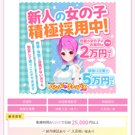
店舗型
未経験者歓迎
制服貸与
面接交通費
体験入店（体入）
入店祝い金
25,000
勤務時間が
で日給
円以上
5時間
給与保証あり
入店祝い金あり