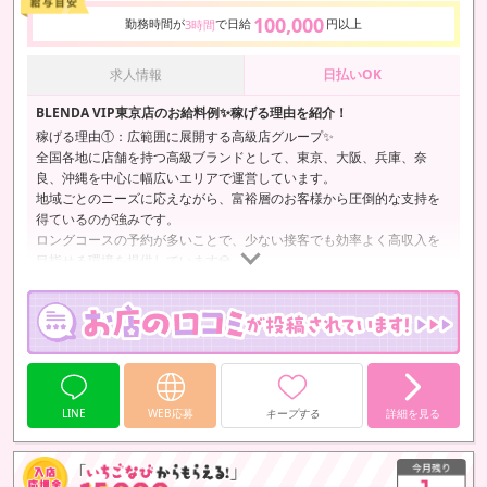
100,000
勤務時間が
で日給
円以上
3時間
求人情報
日払いOK
BLENDA VIP東京店のお給料例✨稼げる理由を紹介！
稼げる理由①：広範囲に展開する高級店グループ✨
全国各地に店舗を持つ高級ブランドとして、東京、大阪、兵庫、奈
良、沖縄を中心に幅広いエリアで運営しています。
地域ごとのニーズに応えながら、富裕層のお客様から圧倒的な支持を
得ているのが強みです。
ロングコースの予約が多いことで、少ない接客でも効率よく高収入を
目指せる環境を提供しています💎
稼げる理由②：効率的に稼げる報酬システム✨
当店では、ロングコースの利用に応じてバック率が上がる仕組みを採
用しています💫
そのため、接客本数を増やさなくても、1回の接客で十分な収入を得ら
れるのが特徴です。…
LINE
WEB応募
キープする
詳細を見る