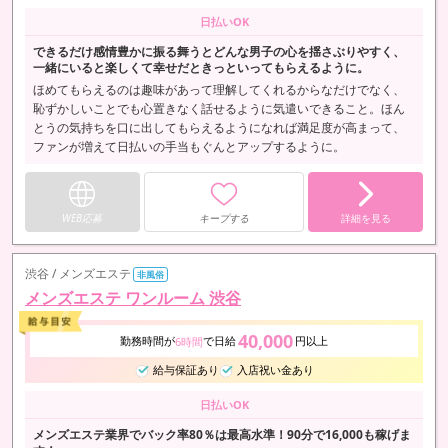
日払いOK
できるだけ感情豊かに振る舞うとどんな男子の心を揺さぶりやすく、
一緒にいると楽しくて幸せだときっといってもらえるように。
ほめてもらえるのは趣味があって理解してくれるからなだけでなく、
恥ずかしいことでも心置きなく話せるように気遣いできること。ほん
とうの気持ちを口に出してもらえるようになれば満足度が高まって、
ファンが増えて日払いの手当もぐんとアップするように。
WEB応募
キープする
詳細を見る
渋谷 / メンズエステ
非風俗
メンズエステ ワンルーム 渋谷
40,000
勤務時間が
で日給
円以上
6時間
給与保証あり
入店祝い金あり
日払いOK
メンズエステ業界でバック率80％は最高水準！90分で16,000も稼げま