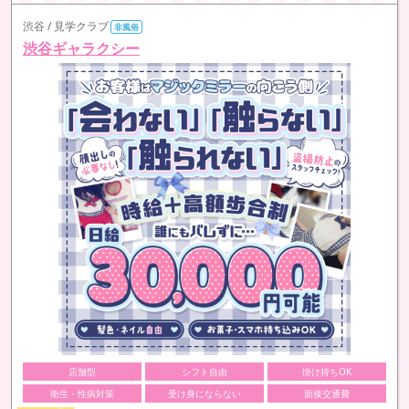
渋谷 / 見学クラブ
非風俗
渋谷ギャラクシー
店舗型
シフト自由
掛け持ちOK
衛生・性病対策
受け身にならない
面接交通費