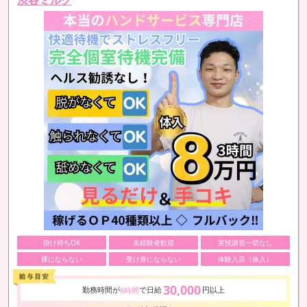
掛け持ちOK
未経験者歓迎
実技講習一切なし
裸にならない
受け身にならない
体験入店（体入）
30,000
勤務時間が
で日給
円以上
6時間