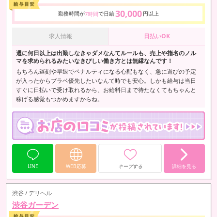
30,000
勤務時間が
で日給
円以上
7時間
求人情報
日払いOK
週に何日以上は出勤しなきゃダメなんてルールも、売上や指名のノル
マを求められるみたいなきびしい働き方とは無縁なんです！
もちろん遅刻や早退でペナルティになる心配もなく、急に遊びの予定
が入ったからプラベ優先したいなんて時でも安心。しかも給与は当日
すぐに日払いで受け取れるから、お給料日まで待たなくてもちゃんと
稼げる感覚もつかめますからね。
LINE
WEB応募
キープする
詳細を見る
渋谷 / デリヘル
渋谷ガーデン