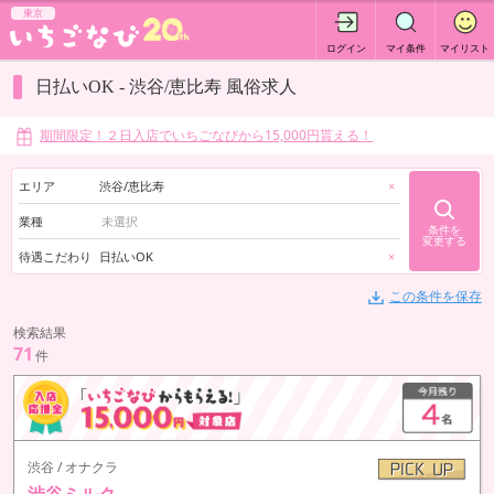
東京
ログイン
マイ条件
マイリスト
日払いOK - 渋谷/恵比寿 風俗求人
期間限定！２日入店でいちごなびから15,000円貰える！
エリア
渋谷/恵比寿
×
業種
条件を
変更する
待遇こだわり
日払いOK
×
この条件を保存
検索結果
71
件
渋谷 / オナクラ
渋谷ミルク