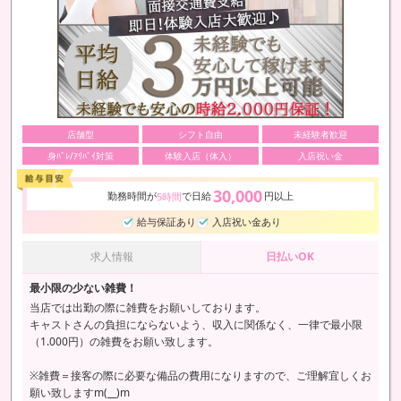
店舗型
シフト自由
未経験者歓迎
身ﾊﾞﾚ/ｱﾘﾊﾞｲ対策
体験入店（体入）
入店祝い金
30,000
勤務時間が
で日給
円以上
5時間
給与保証あり
入店祝い金あり
求人情報
日払いOK
最小限の少ない雑費！
当店では出勤の際に雑費をお願いしております。
キャストさんの負担にならないよう、収入に関係なく、一律で最小限
（1.000円）の雑費をお願い致します。
※雑費＝接客の際に必要な備品の費用になりますので、ご理解宜しくお
願い致しますm(__)m