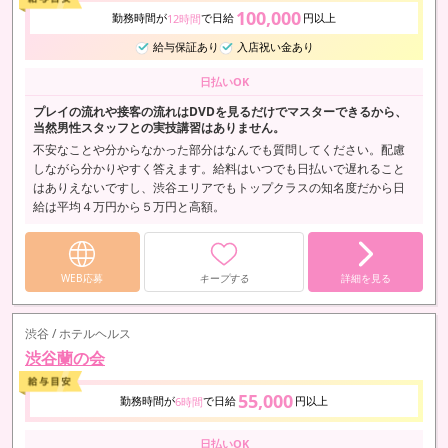
100,000
勤務時間が
で日給
円以上
12時間
給与保証あり
入店祝い金あり
日払いOK
プレイの流れや接客の流れはDVDを見るだけでマスターできるから、
当然男性スタッフとの実技講習はありません。
不安なことや分からなかった部分はなんでも質問してください。配慮
しながら分かりやすく答えます。給料はいつでも日払いで遅れること
はありえないですし、渋谷エリアでもトップクラスの知名度だから日
給は平均４万円から５万円と高額。
WEB応募
キープする
詳細を見る
渋谷 / ホテルヘルス
渋谷蘭の会
55,000
勤務時間が
で日給
円以上
6時間
日払いOK