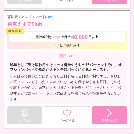
恵比寿 / メンズエステ
非風俗
東京えすてClub
40,000
勤務時間が
で日給
円以上
7時間
給与保証あり
日払いOK
給与として受け取れるのはコース料金のうちの55パーセント分に、オ
プションバックや指名が入ると全額バックになるボーナスも。
がんばって稼いだ分はきっちり当日もらえる日払い制ですし、きびし
い売上ノルマもまったく求めていないから働きやすさも好評。そのう
え訳もわからずお給料から天引きされる雑費などもいっさいなく、出
勤するたびにモチベーションの高まりを感じられる待遇をそろえてい
ます。
WEB応募
キープする
詳細を見る