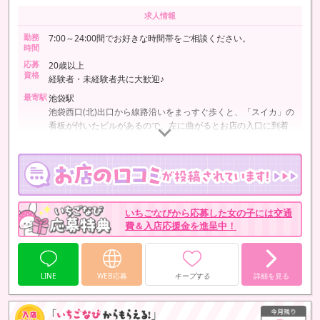
求人情報
勤務
7:00～24:00間でお好きな時間帯をご相談ください。
時間
応募
20歳以上
資格
経験者・未経験者共に大歓迎♪
最寄駅
池袋駅
池袋西口(北)出口から線路沿いをまっすぐ歩くと、「スイカ」の
看板が付いたビルがあるので、左に曲がるとお店の入口に到着
です。
いちごなびから応募した女の子には交通
費＆入店応援金を進呈中！
LINE
WEB応募
キープする
詳細を見る