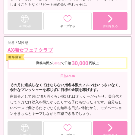
しまうこともなくリピート率の高い売れっ子に。
WEB応募
キープする
詳細を見る
渋谷 / M性感
AX痴女フェチクラブ
30,000
勤務時間が
で日給
円以上
5時間
日払いOK
その月に達成しなくてはならない指名本数のノルマはいっさいなく、
余計なプレッシャーを感じずに目標の金額を稼げます。
家賃分として月に10万円くらい稼げればオッケーだったり、美容代と
して５万だけ収入を得たかったりする子にもぴったりです。自分らし
いペースで働けるだけでなくお給料も日払い制だから、モチベーショ
ンをきちんとキープしながら在籍できるでしょう。
WEB応募
キープする
詳細を見る