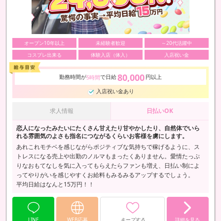
オープン10年以上
未経験者歓迎
～20代活躍中
コスプレ出来る
体験入店（体入）
入店祝い金
80,000
勤務時間が
で日給
円以上
5時間
入店祝い金あり
求人情報
日払いOK
恋人になったみたいにたくさん甘えたり甘やかしたり、自然体でいら
れる雰囲気のよさも指名につながるくらいお客様を虜にします。
あれこれモチベを感じながらポジティブな気持ちで稼げるように、ス
トレスになる売上や出勤のノルマもまったくありません。愛情たっぷ
りなおもてなしを気に入ってもらえたらファンも増え、日払い制によ
ってやりがいを感じやすくお給料もみるみるアップするでしょう。
平均日給はなんと15万円！！
LINE
WEB応募
キープする
詳細を見る