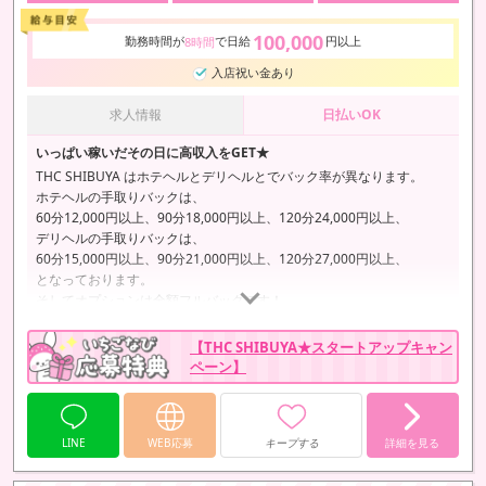
100,000
勤務時間が
で日給
円以上
8時間
入店祝い金あり
求人情報
日払いOK
いっぱい稼いだその日に高収入をGET★
THC SHIBUYA はホテヘルとデリヘルとでバック率が異なります。
ホテヘルの手取りバックは、
60分12,000円以上、90分18,000円以上、120分24,000円以上、
デリヘルの手取りバックは、
60分15,000円以上、90分21,000円以上、120分27,000円以上、
となっております。
そしてオプションは全額フルバックです！
これだけでも1日のお給料はホクホクになりますが、さらに外国人のお
客様は女の子に「チップ」をくださる機会がとても多いです！
【THC SHIBUYA★スタートアップキャン
出勤したその日に10万円以上持ち帰られる女の子もいらっいますよ♪
ペーン】
LINE
WEB応募
キープする
詳細を見る