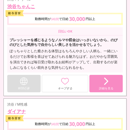
渋谷ちゃんこ
30,000
勤務時間が
で日給
円以上
5時間
日払いOK
プレッシャーを感じるようなノルマや罰金はいっさいないから、のび
のびとした気持ちで自分らしい美しさを活かせるでしょう。
ぽっちゃりとした癒される体型はもちろんやさしい人柄も、一緒にい
るだけでお客様を喜ばせてあげられる魅力なはず。おだやかな雰囲気
を演出できれば毎日受け取れるお給料がアップして、出勤するのが楽
しみになるくらい前向きな気持ちになれるかも。
WEB応募
キープする
詳細を見る
渋谷 / M性感
ダイアナ
30,000
勤務時間が
で日給
円以上
5時間