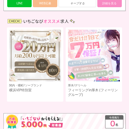
LINE
WEB応募
キープする
詳細を見る
渋谷/オナクラ
リン
渋谷ミルク