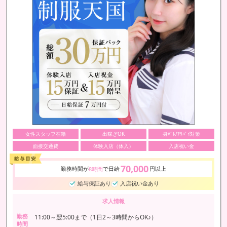
女性スタッフ在籍
出稼ぎOK
身ﾊﾞﾚ/ｱﾘﾊﾞｲ対策
面接交通費
体験入店（体入）
入店祝い金
70,000
勤務時間が
で日給
円以上
8時間
給与保証あり
入店祝い金あり
求人情報
勤務
11:00～翌5:00まで（1日2～3時間からOK♪）
時間