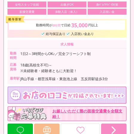
女性スタッフ在籍
出稼ぎOK
身ﾊﾞﾚ/ｱﾘﾊﾞｲ対策
面接交通費
体験入店（体入）
入店祝い金
35,000
勤務時間が
で日給
円以上
8時間
給与保証あり
入店祝い金あり
求人情報
勤務
1日2～3時間からOK♪／完全フリーシフト制
時間
応募
18歳(高校生不可)～
資格
※未経験者・経験者ともに大歓迎！
最寄駅
JR山手線・都営浅草線・東急池上線 五反田駅徒歩3分
お越しいただく際の面接交通費を全額支
給！