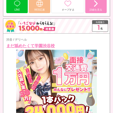
LINE
WEB応募
キープする
詳細を見る
渋谷 / デリヘル
まだ舐めたくて学園渋谷校