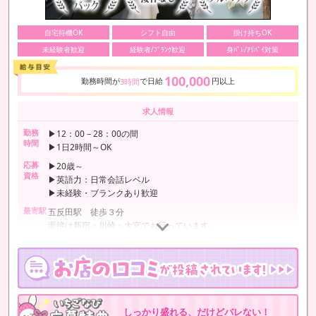
自宅待機OK
シフト自由
掛け持ちOK
未経験者歓迎
経験者/ﾌﾞﾗﾝｸ歓迎
身ﾊﾞﾚ/ｱﾘﾊﾞｲ対策
100,000
勤務時間が
で日給
円以上
3時間
求人情報
勤務
▶12：00－28：00の間
時間
▶1日2時間～OK
応募
▶20歳～
資格
▶英語力：日常会話レベル
▶未経験・ブランクあり歓迎
最寄駅
五反田駅 徒歩３分
面接は新宿・川崎・大宮でも行っています。
ご都合の良い地域をお選びください♪
しっかり盛れる、だけどバレない！