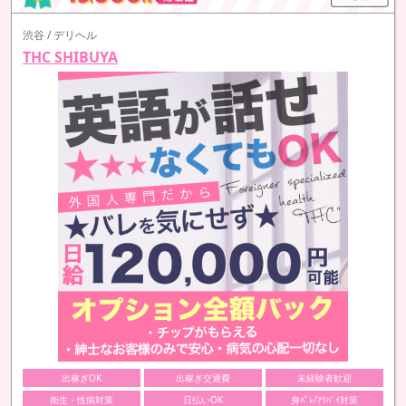
渋谷 / デリヘル
THC SHIBUYA
出稼ぎOK
出稼ぎ交通費
未経験者歓迎
衛生・性病対策
日払いOK
身ﾊﾞﾚ/ｱﾘﾊﾞｲ対策