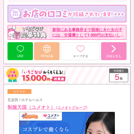
新宿にある事務所まで面接にきた女の子
には、交通費として1,000円お支払いして
ます。
LINE
WEB応募
キープする
詳細を見る
五反田 / ホテルヘルス
制服天国（ユメオト）
(ユメオトグループ)