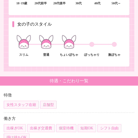
18･19歳
20代前半
20代後半
30代
40代
50代～
女の子のスタイル
スリム
普通
ちょいぽちゃ
ぽっちゃり
激ぽちゃ
待遇・こだわり一覧
特徴
女性スタッフ在籍
店舗型
働き方
出稼ぎOK
出稼ぎ交通費
個室待機
短期OK
シフト自由
掛け持ちOK