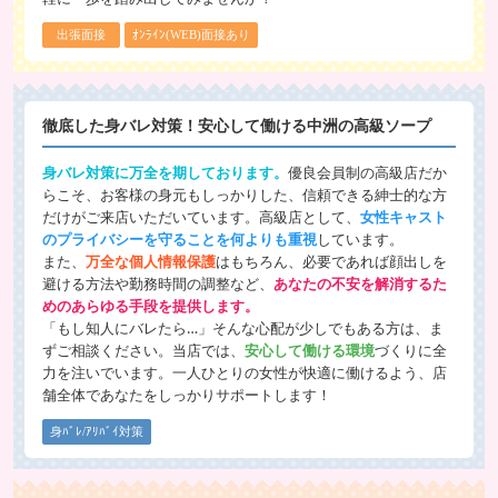
出張面接
ｵﾝﾗｲﾝ(WEB)面接あり
徹底した身バレ対策！安心して働ける中洲の高級ソープ
身バレ対策に万全を期しております。
優良会員制の高級店だか
らこそ、お客様の身元もしっかりした、信頼できる紳士的な方
だけがご来店いただいています。高級店として、
女性キャスト
のプライバシーを守ることを何よりも重視
しています。
また、
万全な個人情報保護
はもちろん、必要であれば顔出しを
避ける方法や勤務時間の調整など、
あなたの不安を解消するた
めのあらゆる手段を提供します。
「もし知人にバレたら…」そんな心配が少しでもある方は、ま
ずご相談ください。当店では、
安心して働ける環境
づくりに全
力を注いでいます。一人ひとりの女性が快適に働けるよう、店
舗全体であなたをしっかりサポートします！
身ﾊﾞﾚ/ｱﾘﾊﾞｲ対策