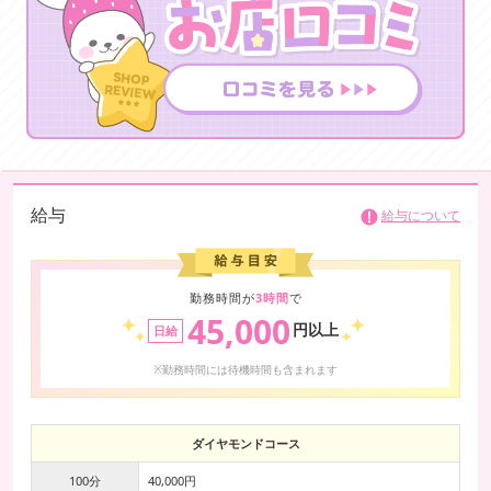
テルで受ける、ウェルカムドリンクや名前を覚えた接客といった、ちょ
っとした感動の積み重ねに似ています。
日常でも、安価な製品より品質の高いものに価値を感じる場面は多いは
ず。高級ソープの魅力もこれと同じです。「高いけど、また利用した
い」と感じてもらえるお店。それこそが、本当の「高級」の意味ではな
いでしょうか。
給与
給与について
勤務時間が
3時間
で
45,000
円以上
日給
※勤務時間には待機時間も含まれます
ダイヤモンドコース
100分
40,000円