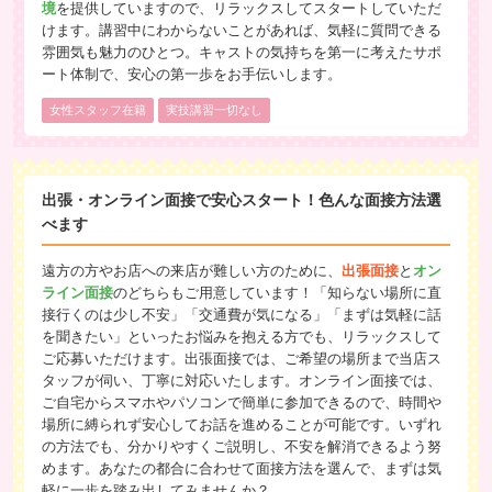
境
を提供していますので、リラックスしてスタートしていただ
けます。講習中にわからないことがあれば、気軽に質問できる
雰囲気も魅力のひとつ。キャストの気持ちを第一に考えたサポ
ート体制で、安心の第一歩をお手伝いします。
女性スタッフ在籍
実技講習一切なし
出張・オンライン面接で安心スタート！色んな面接方法選
べます
遠方の方やお店への来店が難しい方のために、
出張面接
と
オン
ライン面接
のどちらもご用意しています！「知らない場所に直
接行くのは少し不安」「交通費が気になる」「まずは気軽に話
を聞きたい」といったお悩みを抱える方でも、リラックスして
ご応募いただけます。出張面接では、ご希望の場所まで当店ス
タッフが伺い、丁寧に対応いたします。オンライン面接では、
ご自宅からスマホやパソコンで簡単に参加できるので、時間や
場所に縛られず安心してお話を進めることが可能です。いずれ
の方法でも、分かりやすくご説明し、不安を解消できるよう努
めます。あなたの都合に合わせて面接方法を選んで、まずは気
軽に一歩を踏み出してみませんか？