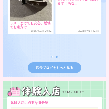
ます！あな…
100分
25,000円
120分
30,000円
150分
37,500円
ラストまででも安心。近場
ラス
でも遠方で…
でも
180分
45,000円
2026/07/31 20:12
2026/07/31 12:57
※上記の金額、+指名料が加算されます
2
ブロンズコース
80分
17,000円
店長ブログをもっと見る
100分
22,000円
120分
27,000円
150分
34,500円
180分
42,000円
体験入店に必要な身分証
※上記の金額、+指名料が加算されます