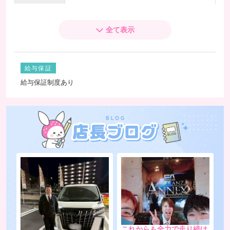
120分
45,000円
全て表示
150分
55,000円
※上記の金額、+指名料が加算されます
給与保証
給与保証制度あり
ブラックコース
80分
25,000円
100分
30,000円
120分
35,000円
150分
42,500円
※上記の金額、+指名料が加算されます
プラチナムコース
80分
20,000円
これからも全力で走り続け