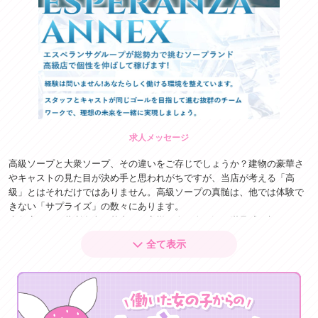
求人メッセージ
高級ソープと大衆ソープ、その違いをご存じでしょうか？建物の豪華さ
やキャストの見た目が決め手と思われがちですが、当店が考える「高
級」とはそれだけではありません。高級ソープの真髄は、他では体験で
きない「サプライズ」の数々にあります。
大衆店では、薄利多売が基本。お客様一人一人に深い満足感を与えるよ
りも、平均的なマニュアル接客が中心です。一方、高級店ではその真
全て表示
逆。一人のお客様に丁寧に向き合い、気配りと真心を込めた接客を徹底
することで、「また来たい」と思っていただけるサービスを提供しま
す。
当店では、黒服のさりげない気遣いやキャストの心温まる配慮、性に関
する特別な演出を「高級」の本質と捉えています。それはまるで高級ホ