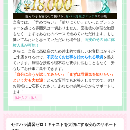
当店では、「辞めづらい」「断りにくい」といったプレッシ
ャーを感じる雰囲気は一切ありません。面接後の無理な勧誘
もなく、まずはあなたのペースで進めていただけます。もし
働いてみたいと思っていただいた場合は、
面接のその日に体
験入店が可能！
さらに、当店は高級店のため紳士的で優しいお客様ばかりが
ご来店されるので、
不安なくお仕事を始められる環境
を整え
ています。無理な接客や理不尽な要求に悩むこともなく、安
心してお仕事に集中できます。
「自分に合うか試してみたい」「まずは雰囲気を知りたい」
という方も大歓迎！
どんな質問でもお答えしますので、ぜひ
お気軽にご応募ください。あなたの挑戦を心からサポートし
ます！
体験入店（体入）
セクハラ講習ゼロ！キャストを大切にする安心のサポート