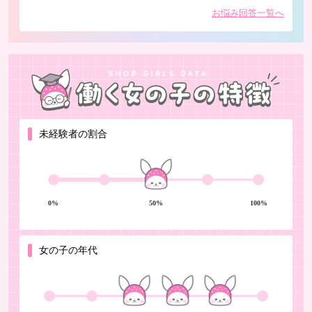
それぞれ異なりますので、いくつか比較された
お悩み回答一覧へ
上でご自身に合ったお店を選んでいただくのが
一番だと思います。
また、「他のお店も見て検討しています」と正
直にお伝えいただいても、それが理由で不採用
になることは基本的にありませんのでご安心く
ださい。むしろしっかり考えて選ばれる方の方
が、入店後も長く続けていただける印象があり
未経験者の割合
ます。
当店としても、不安や疑問を解消したうえで納
得してスタートしていただきたいと考えており
0%
50%
100%
ますので、気になることは遠慮なくご質問くだ
さい。
女の子の年代
ぜひ一度お話だけでも大丈夫ですので、お気軽
にお越しくださいね。