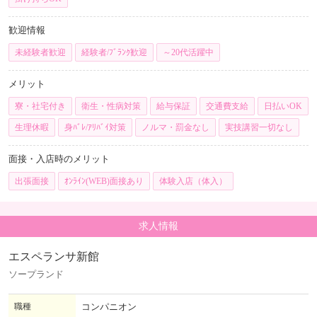
歓迎情報
未経験者歓迎
経験者/ﾌﾞﾗﾝｸ歓迎
～20代活躍中
メリット
寮・社宅付き
衛生・性病対策
給与保証
交通費支給
日払いOK
生理休暇
身ﾊﾞﾚ/ｱﾘﾊﾞｲ対策
ノルマ・罰金なし
実技講習一切なし
面接・入店時のメリット
出張面接
ｵﾝﾗｲﾝ(WEB)面接あり
体験入店（体入）
求人情報
エスペランサ新館
ソープランド
職種
コンパニオン