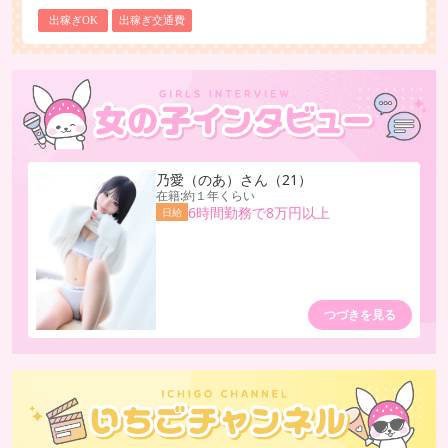
出稼ぎOK
出稼ぎ交通費
乃愛（のあ）
さん
（21）
在籍:約１年くらい
6時間勤務で8万円以上
日給
つづきを見る