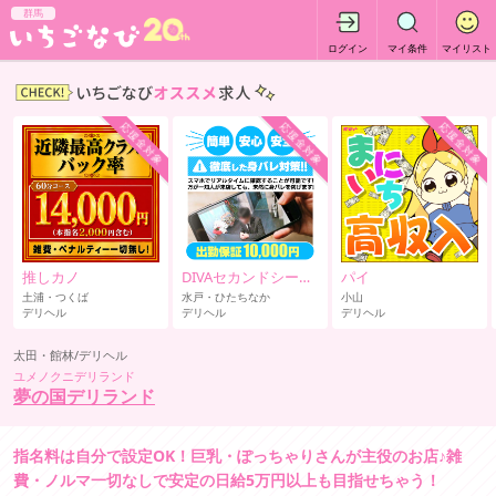
群馬
ログイン
マイ条件
マイリスト
応援金対象
応援金対象
応援金対象
推しカノ
DIVAセカンドシーズン
パイ
土浦・つくば
水戸・ひたちなか
小山
デリヘル
デリヘル
デリヘル
太田・館林/デリヘル
ユメノクニデリランド
夢の国デリランド
指名料は自分で設定OK！巨乳・ぽっちゃりさんが主役のお店♪雑
費・ノルマ一切なしで安定の日給5万円以上も目指せちゃう！