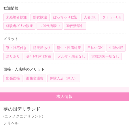
歓迎情報
未経験者歓迎
熟女歓迎
ぽっちゃり歓迎
人妻OK
タトゥーOK
経験者/ﾌﾞﾗﾝｸ歓迎
～20代活躍中
30代活躍中
メリット
寮・社宅付き
託児所あり
衛生・性病対策
日払いOK
生理休暇
送りあり
身ﾊﾞﾚ/ｱﾘﾊﾞｲ対策
ノルマ・罰金なし
実技講習一切なし
面接・入店時のメリット
出張面接
面接交通費
体験入店（体入）
求人情報
夢の国デリランド
(ユメノクニデリランド)
デリヘル