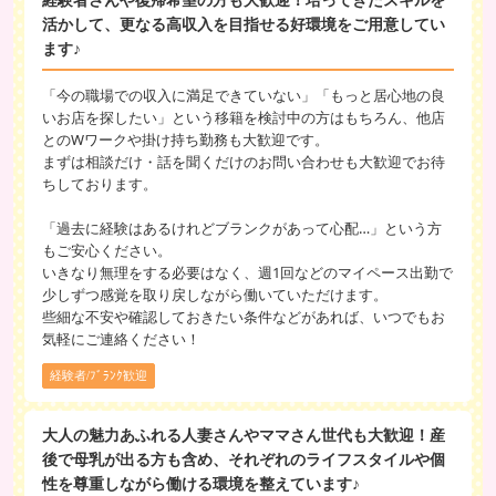
経験者さんや復帰希望の方も大歓迎！培ってきたスキルを
活かして、更なる高収入を目指せる好環境をご用意してい
ます♪
「今の職場での収入に満足できていない」「もっと居心地の良
いお店を探したい」という移籍を検討中の方はもちろん、他店
とのWワークや掛け持ち勤務も大歓迎です。
まずは相談だけ・話を聞くだけのお問い合わせも大歓迎でお待
ちしております。
「過去に経験はあるけれどブランクがあって心配…」という方
もご安心ください。
いきなり無理をする必要はなく、週1回などのマイペース出勤で
少しずつ感覚を取り戻しながら働いていただけます。
些細な不安や確認しておきたい条件などがあれば、いつでもお
気軽にご連絡ください！
経験者/ﾌﾞﾗﾝｸ歓迎
大人の魅力あふれる人妻さんやママさん世代も大歓迎！産
後で母乳が出る方も含め、それぞれのライフスタイルや個
性を尊重しながら働ける環境を整えています♪