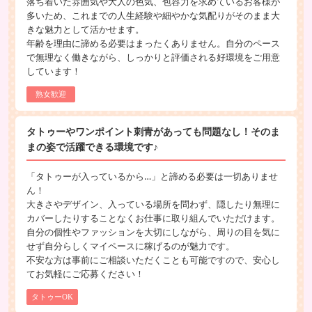
落ち着いた雰囲気や大人の色気、包容力を求めているお客様が
多いため、これまでの人生経験や細やかな気配りがそのまま大
きな魅力として活かせます。
年齢を理由に諦める必要はまったくありません。自分のペース
で無理なく働きながら、しっかりと評価される好環境をご用意
しています！
熟女歓迎
タトゥーやワンポイント刺青があっても問題なし！そのま
まの姿で活躍できる環境です♪
「タトゥーが入っているから…」と諦める必要は一切ありませ
ん！
大きさやデザイン、入っている場所を問わず、隠したり無理に
カバーしたりすることなくお仕事に取り組んでいただけます。
自分の個性やファッションを大切にしながら、周りの目を気に
せず自分らしくマイペースに稼げるのが魅力です。
不安な方は事前にご相談いただくことも可能ですので、安心し
てお気軽にご応募ください！
タトゥーOK