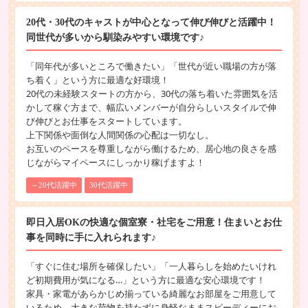
20代・30代のキャストが中心となって伸び伸びと活躍中！
同世代が多いから馴染みやすい環境です♪
「同年代が多いところで働きたい」「世代が近い職場の方が落
ち着く」という方に最適な好環境！
20代の未経験スタートの方から、30代の落ち着いた雰囲気を活
かして稼ぐ方まで、幅広いメンバーが自分らしいスタイルで伸
び伸びとお仕事をスタートしています。
上下関係や面倒な人間関係の心配は一切なし。
お互いのペースを尊重しながら働けるため、居心地の良さを感
じながらマイペースにしっかり稼げますよ！
～20代活躍中
30代活躍中
即日入居OKの快適な個室寮・社宅をご用意！住まいとお仕
事を同時に手に入れられます♪
「すぐに住む場所を確保したい」「一人暮らしを始めたいけれ
ど初期費用が気になる…」という方に最適な安心環境です！
家具・家電があらかじめ揃っている綺麗なお部屋をご用意して
いるため、大きな荷物を持たずに身軽なままスピーディーにお