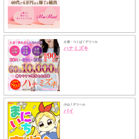
土浦・つくば / デリヘル
ハナミズキ
小山 / デリヘル
パイ