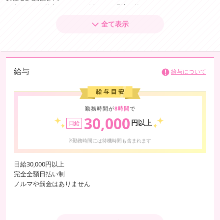
一人ひとりの魅力をしっかり活かせる環境が整っています。
全て表示
一番の魅力は「指名料を自分で決められる」独自のシステム！
頑張りに応じて稼ぎの幅はどこまでも広がります。お給料はすべて全額
日払いで、雑費などの差し引かれものは一切なし。
頑張った分をそのままその日にお持ち帰りいただけます♪
給与
給与について
もちろんノルマや罰金、時間拘束、無理なサービスのお願いなども一切
ありません。
出勤スタイルも自由で、個室待機はもちろん、自宅待機でののんびり勤
務や短期の出稼ぎも大歓迎！
勤務時間が
8時間
で
お子様がいる方には託児所の紹介サポートもご用意しています。
30,000
円以上
日給
DVDを使用した分かりやすい講習を用意しているので、業界未経験の方
※勤務時間には待機時間も含まれます
も安心してお仕事デビューが可能です。
分からないことや不安なことがあれば、いつでも気軽にお問い合わせく
日給30,000円以上
ださい。
完全全額日払い制
優しいスタッフが親切丁寧にフォローいたします！あなたからのご応募
ノルマや罰金はありません
を心よりお待ちしております♪
※給与目安は一例です。
出勤時間、コース、接客数、指名の有無等によって