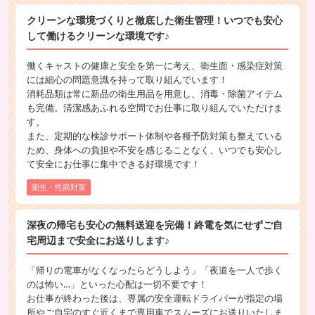
クリーンな環境づくりと徹底した衛生管理！いつでも安心
して働けるクリーンな環境です♪
働くキャストの健康と安全を第一に考え、衛生面・感染症対策
には細心の問題意識を持って取り組んでいます！
消耗品類は常に新品の衛生用品を用意し、消毒・除菌アイテム
も完備。清潔感あふれる空間でお仕事に取り組んでいただけま
す。
また、定期的な検診サポート体制や各種予防対策も整えている
ため、身体への負担や不安を感じることなく、いつでも安心し
て安全にお仕事に集中できる好環境です！
衛生・性病対策
深夜の帰宅も安心の無料送迎を完備！終電を気にせずご自
宅周辺まで安全にお送りします♪
「帰りの電車がなくなったらどうしよう」「夜道を一人で歩く
のは怖い…」といった心配は一切不要です！
お仕事が終わった後は、専属の安全運転ドライバーが指定の場
所やご自宅のすぐ近くまで専用車でスムーズにお送りいたしま