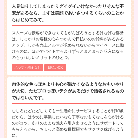
人見知りしてしまったりグイグイいけなかったりそんな不
安があるなら、まずは笑顔であいさつするくらいのことか
らはじめてみて。
スムーズな接客ができなくてもがんばろうとするけなげな姿勢
は、しっかりお客様の心をつかんで日払いのお給料がみるみる
アップ。しかも売上ノルマが求められないからマイペースに働
けるのに、ほかでバイトするよりずっとまとまった収入になる
のもうれしいメリットのひとつ。
ノルマ・罰金なし
日払いOK
肉体的な色っぽさよりも心が温かくなるようなおもいやり
が大切、ただプロっぽいテクがあるだけで指名されるもの
ではないんです。
むしろたどたどしくても一生懸命にサービスすることが好印象
だから、はやめに卒業したいなら丁寧なおもてなしを心がける
のがコツ。ありのままな魅力を引き出せるようにサポートして
もらえるから、ちょっと高めな目標額でもサクサク稼げるよう
に。