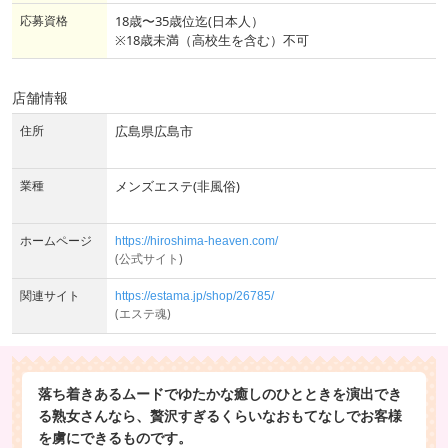
応募資格
18歳〜35歳位迄(日本人）
※18歳未満（高校生を含む）不可
店舗情報
住所
広島県広島市
業種
メンズエステ(非風俗)
ホームページ
https://hiroshima-heaven.com/
(公式サイト)
関連サイト
https://estama.jp/shop/26785/
(エステ魂)
落ち着きあるムードでゆたかな癒しのひとときを演出でき
る熟女さんなら、贅沢すぎるくらいなおもてなしでお客様
を虜にできるものです。