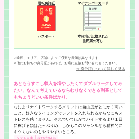
運転免許証
マイナンバーカード
パスポート
本籍地が記載された
住民票の写し
※業種、エリア、店舗によって必要な書類は異なります。
※他にお持ちの身分証があれば、お店に直接お問い合わせください。
⇒ 身分証について詳しく見る
あともうすこし収入を増やしたくてダブルワークしてみ
たい、なんて考えているならむりなくできる副業として
もちょうどいい条件ばかり。
なによりナイトワークするメリットは自由度がとにかく高い
こと、好きなタイミングでシフトを入れられるからなにもス
トレスを感じません。それでいてほかでバイトするより１日
に稼げる額はたっぷりめ、しかもこのジャンルなら精神的に
キツくないのもやりやすいところ。
シフト自由
掛け持ちOK