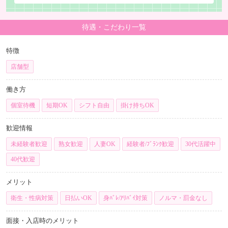
待遇・こだわり一覧
特徴
店舗型
働き方
個室待機
短期OK
シフト自由
掛け持ちOK
歓迎情報
未経験者歓迎
熟女歓迎
人妻OK
経験者/ﾌﾞﾗﾝｸ歓迎
30代活躍中
40代歓迎
メリット
衛生・性病対策
日払いOK
身ﾊﾞﾚ/ｱﾘﾊﾞｲ対策
ノルマ・罰金なし
面接・入店時のメリット