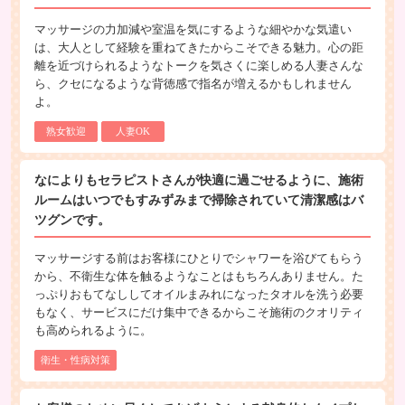
マッサージの力加減や室温を気にするような細やかな気遣い
は、大人として経験を重ねてきたからこそできる魅力。心の距
離を近づけられるようなトークを気さくに楽しめる人妻さんな
ら、クセになるような背徳感で指名が増えるかもしれません
よ。
熟女歓迎
人妻OK
なによりもセラピストさんが快適に過ごせるように、施術
ルームはいつでもすみずみまで掃除されていて清潔感はバ
ツグンです。
マッサージする前はお客様にひとりでシャワーを浴びてもらう
から、不衛生な体を触るようなことはもちろんありません。た
っぷりおもてなししてオイルまみれになったタオルを洗う必要
もなく、サービスにだけ集中できるからこそ施術のクオリティ
も高められるように。
衛生・性病対策