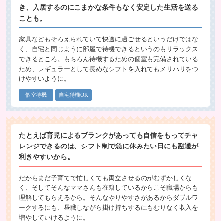
き、入居するのにこまかな条件もなく安定した生活を送る
ことも。
家具などもそろえられていて快適に過ごせるというだけではな
く、自宅と同じように部屋で待機できるというのもリラックス
できるところ。もちろん待機するための個室も完備されている
ため、レギュラーとして長めなシフトを入れてもメリハリをつ
けやすいように。
個室待機
自宅待機OK
たとえば育児によるブランクがあっても自信をもってチャ
レンジできるのは、シフト制で急に休みたい日にも融通が
利きやすいから。
だからまだ子育てで忙しくても両立させるのがむずかしくな
く、そしてそんなママさんも在籍しているからこそ職場からも
理解してもらえるから。そんなやりやすさがあるからダブルワ
ークするにも、昼職しながら掛け持ちするにもむりなく収入を
増やしていけるように。