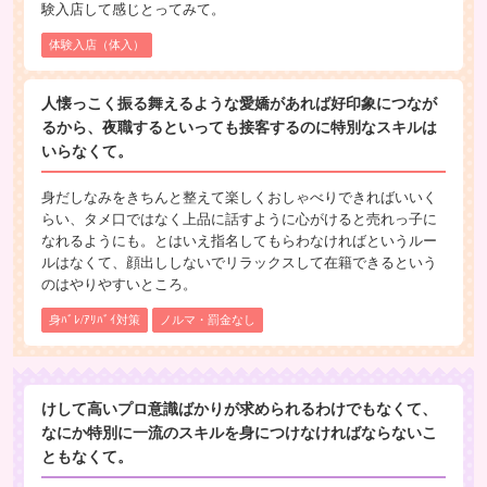
験入店して感じとってみて。
体験入店（体入）
人懐っこく振る舞えるような愛嬌があれば好印象につなが
るから、夜職するといっても接客するのに特別なスキルは
いらなくて。
身だしなみをきちんと整えて楽しくおしゃべりできればいいく
らい、タメ口ではなく上品に話すように心がけると売れっ子に
なれるようにも。とはいえ指名してもらわなければというルー
ルはなくて、顔出ししないでリラックスして在籍できるという
のはやりやすいところ。
身ﾊﾞﾚ/ｱﾘﾊﾞｲ対策
ノルマ・罰金なし
けして高いプロ意識ばかりが求められるわけでもなくて、
なにか特別に一流のスキルを身につけなければならないこ
ともなくて。