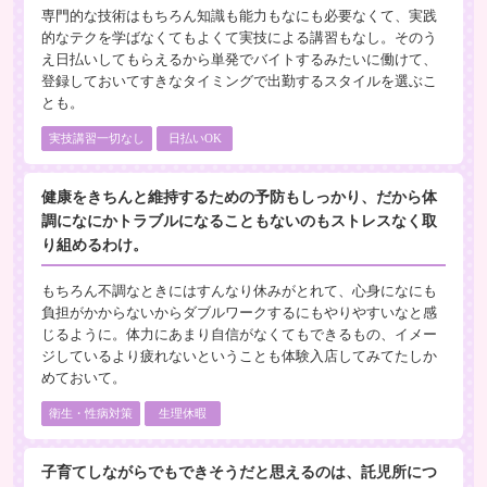
専門的な技術はもちろん知識も能力もなにも必要なくて、実践
的なテクを学ばなくてもよくて実技による講習もなし。そのう
え日払いしてもらえるから単発でバイトするみたいに働けて、
登録しておいてすきなタイミングで出勤するスタイルを選ぶこ
とも。
実技講習一切なし
日払いOK
健康をきちんと維持するための予防もしっかり、だから体
調になにかトラブルになることもないのもストレスなく取
り組めるわけ。
もちろん不調なときにはすんなり休みがとれて、心身になにも
負担がかからないからダブルワークするにもやりやすいなと感
じるように。体力にあまり自信がなくてもできるもの、イメー
ジしているより疲れないということも体験入店してみてたしか
めておいて。
衛生・性病対策
生理休暇
子育てしながらでもできそうだと思えるのは、託児所につ