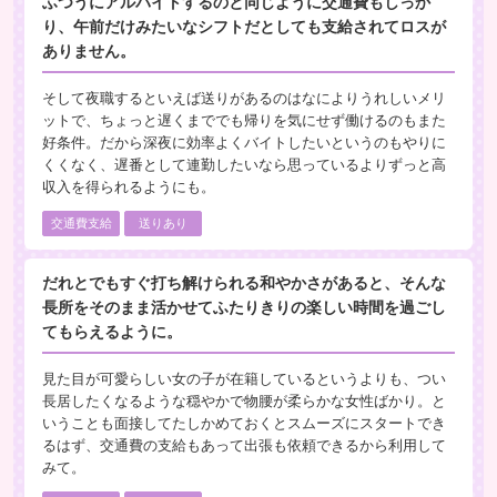
ふつうにアルバイトするのと同じように交通費もしっか
り、午前だけみたいなシフトだとしても支給されてロスが
ありません。
そして夜職するといえば送りがあるのはなによりうれしいメリ
ットで、ちょっと遅くまででも帰りを気にせず働けるのもまた
好条件。だから深夜に効率よくバイトしたいというのもやりに
くくなく、遅番として連勤したいなら思っているよりずっと高
収入を得られるようにも。
交通費支給
送りあり
だれとでもすぐ打ち解けられる和やかさがあると、そんな
長所をそのまま活かせてふたりきりの楽しい時間を過ごし
てもらえるように。
見た目が可愛らしい女の子が在籍しているというよりも、つい
長居したくなるような穏やかで物腰が柔らかな女性ばかり。と
いうことも面接してたしかめておくとスムーズにスタートでき
るはず、交通費の支給もあって出張も依頼できるから利用して
みて。