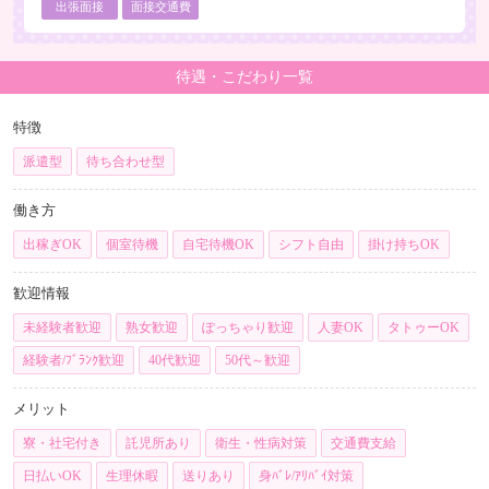
出張面接
面接交通費
待遇・こだわり一覧
特徴
派遣型
待ち合わせ型
働き方
出稼ぎOK
個室待機
自宅待機OK
シフト自由
掛け持ちOK
歓迎情報
未経験者歓迎
熟女歓迎
ぽっちゃり歓迎
人妻OK
タトゥーOK
経験者/ﾌﾞﾗﾝｸ歓迎
40代歓迎
50代～歓迎
メリット
寮・社宅付き
託児所あり
衛生・性病対策
交通費支給
日払いOK
生理休暇
送りあり
身ﾊﾞﾚ/ｱﾘﾊﾞｲ対策