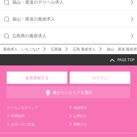
福山・尾道のデリヘル求人
福山・尾道の風俗求人
広島県の風俗求人
風俗求人・いちごなび
広島版
広島 風俗求人
福山・尾道 風俗
PAGE TOP
会員登録する
ログイン
働きたいエリアを選択
いちごなびトップ
免責事項
利用規約
お問合せ
お店へのご意見
通報する