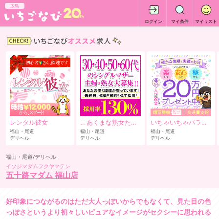
広島
ログイン
マイ条件
マイリスト
レンタル彼女
こあくまな熟女たち福山店
いちゃいちゃパラダイ
福山・尾道
福山・尾道
福山・尾道
デリヘル
デリヘル
デリヘル
福山・尾道/デリヘル
イソジマダムフクヤマテン
五十路マダム 福山店
好印象につながるのはただ大人っぽいからでもなくて、見た目の色
っぽさというより初々しいピュアなイメージがセクシーに思われる