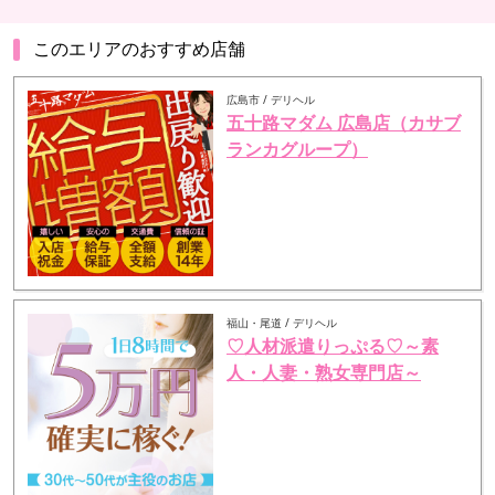
このエリアのおすすめ店舗
広島市 / デリヘル
五十路マダム 広島店（カサブ
ランカグループ）
福山・尾道 / デリヘル
♡人材派遣りっぷる♡～素
人・人妻・熟女専門店～