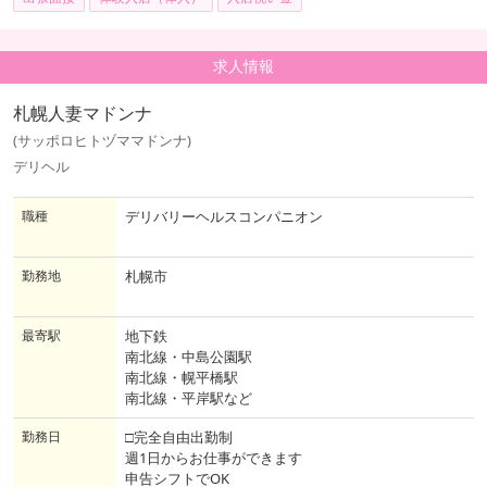
求人情報
札幌人妻マドンナ
(サッポロヒトヅママドンナ)
デリヘル
職種
デリバリーヘルスコンパニオン
勤務地
札幌市
最寄駅
地下鉄
南北線・中島公園駅
南北線・幌平橋駅
南北線・平岸駅など
勤務日
□完全自由出勤制
週1日からお仕事ができます
申告シフトでOK