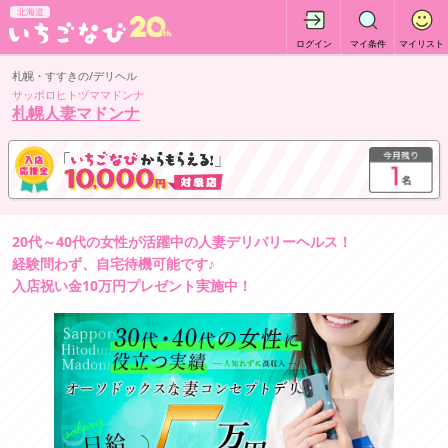
北海道
ログイン
マイ条件
マイリスト
札幌・すすきの/デリヘル
サッポロヒトヅママドンナ
札幌人妻マドンナ
20代～40代の女性が活躍中の人妻デリバリーヘルス！
経験問わず、自宅待機可能です♪
入店祝い金10万円プレゼント実施中！