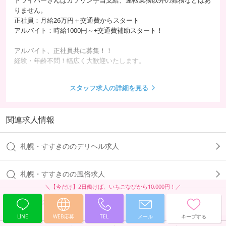
りません。
正社員：月給26万円＋交通費からスタート
アルバイト：時給1000円～+交通費補助スタート！
アルバイト、正社員共に募集！！
経験・年齢不問！幅広く大歓迎いたします。
LINE：09037704477
スタッフ求人の詳細を見る
TEL：090-3770-4477
ご相談のみでも構いません！お気軽にお問合せください！！
関連求人情報
札幌・すすきののデリヘル求人
札幌・すすきのの風俗求人
北海道の風俗求人
LINE
WEB応募
TEL
メール
キープする