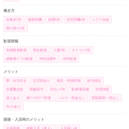
働き方
出稼ぎOK
個室待機
短期OK
自宅待機OK
シフト自由
掛け持ちOK
歓迎情報
未経験者歓迎
熟女歓迎
人妻OK
タトゥーOK
経験者/ﾌﾞﾗﾝｸ歓迎
30代活躍中
40代歓迎
メリット
寮・社宅付き
託児所あり
衛生・性病対策
給与保証
交通費支給
制服貸与
日払いOK
駐車場完備
生理休暇
送りあり
身ﾊﾞﾚ/ｱﾘﾊﾞｲ対策
ノルマ・罰金なし
実技講習一切なし
Wi-Fiあり
面接・入店時のメリット
出張面接
体験入店（体入）
入店祝い金