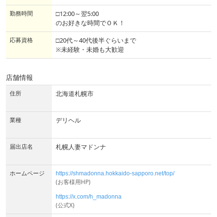
勤務時間
□12:00～翌5:00
のお好きな時間でＯＫ！
応募資格
□20代～40代後半ぐらいまで
※未経験・未婚も大歓迎
店舗情報
住所
北海道札幌市
業種
デリヘル
届出店名
札幌人妻マドンナ
ホームページ
https://shmadonna.hokkaido-sapporo.net/top/
(お客様用HP)
https://x.com/h_madonna
(公式X)