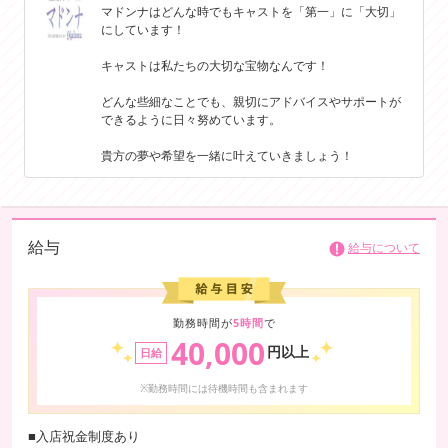
マドンナはどんな時でもキャストを「第一」に「大切」
しています。お仕事に関する不安や悩み、収入面の目標や働き方のご希
にしています！
望など、一人ひとりのお話を丁寧に伺い、それぞれに合ったサポートを
ご提供しています。
キャストは私たちの大切な宝物なんです！
未経験の方には仕事内容や勤務の流れをわかりやすくご説明し、経験者
どんな些細なことでも、親切にアドバイスやサポートが
の方にはこれまでの経験を活かせるようサポートいたします。安心して
できるように日々努めています。
長く働いていただけるよう、サポート体制や待遇面の充実にも力を入れ
貴方の夢や希望を一緒に叶えていきましょう！
ています。
「まずは話だけ聞いてみたい」という方からのお問い合わせも大歓迎で
す。ご質問やご相談だけでも構いませんので、ぜひお気軽にご連絡くだ
さい。
給与
給与について
勤務時間が
5時間
で
40,000
円以上
日給
※勤務時間には待機時間も含まれます
■入店祝金制度あり