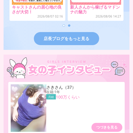
ン
待遇を充実させた10年の経
「働きやすかった」と言っ
験・実績♪
ていただけ…
:27
2026/08/08 01:54
2026/08/07 14:05
店長ブログをもっと見る
さき
さん
（37）
在籍:1年
100万くらい
月給
つづきを見る