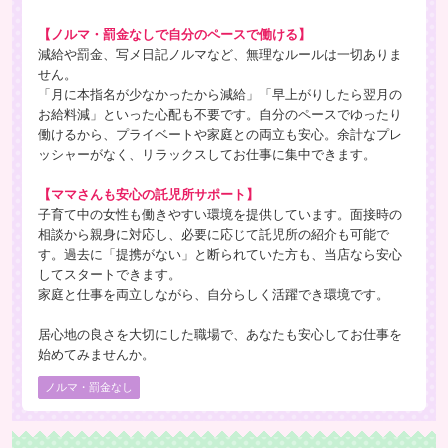
【ノルマ・罰金なしで自分のペースで働ける】
減給や罰金、写メ日記ノルマなど、無理なルールは一切ありま
せん。
「月に本指名が少なかったから減給」「早上がりしたら翌月の
お給料減」といった心配も不要です。自分のペースでゆったり
働けるから、プライベートや家庭との両立も安心。余計なプレ
ッシャーがなく、リラックスしてお仕事に集中できます。
【ママさんも安心の託児所サポート】
子育て中の女性も働きやすい環境を提供しています。面接時の
相談から親身に対応し、必要に応じて託児所の紹介も可能で
す。過去に「提携がない」と断られていた方も、当店なら安心
してスタートできます。
家庭と仕事を両立しながら、自分らしく活躍でき環境です。
居心地の良さを大切にした職場で、あなたも安心してお仕事を
始めてみませんか。
ノルマ・罰金なし