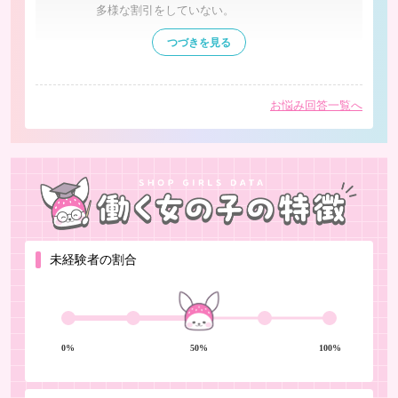
多様な割引をしていない。
つづきを見る
などが、顧客重視の目安になると思います。
閉じる
顧客重視とはいえ、過度のサービスを求めず
お悩み回答一覧へ
雰囲気や言葉を大切に！とするお店であれば
サキさんにとっても負担は少ないと感じます
し、
雰囲気や言葉を見直してみるだけで、リピート
が増える事例も多く体験しているので
ぜひ機会があれば考えてみてください。
いい流れになるといいですね！
未経験者の割合
0%
50%
100%