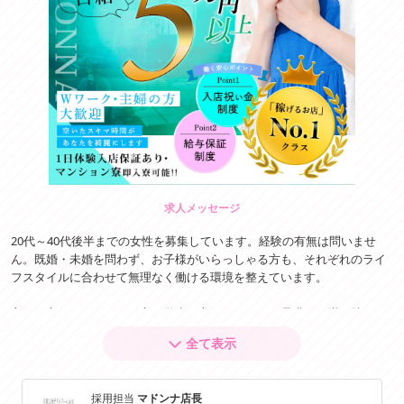
求人メッセージ
20代～40代後半までの女性を募集しています。経験の有無は問いませ
ん。既婚・未婚を問わず、お子様がいらっしゃる方も、それぞれのライ
フスタイルに合わせて無理なく働ける環境を整えています。
主婦の方、フリーターの方、学生の方はもちろん、昼職との掛け持ちを
ご希望の方も歓迎しています。勤務日数やシフトも柔軟に対応している
全て表示
ため、ご都合に合わせた働き方が可能です。なお、夜職との掛け持ちに
ついては一部条件がありますので、事前にお気軽にご相談ください。
採用担当
マドンナ店長
当店では、「キャスト一人ひとりを大切にすること」を何よりも大切に