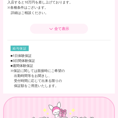
入店すると10万円を差し上げております。
※各種条件はございます。
詳細はご相談ください。
【 1日の働き方は自由 】
全て表示
週1回
週2～3回
週5回以上
月1回
朝・昼・夕方・夜のみや
1日3時間・1日6時間・長い時間勤務
給与保証
どんな働き方もOK
■1日体験保証
■3日間体験保証
■週間体験保証
【 バック別のお給料 】
※保証に関しては面接時にご希望の
出勤時間等をお聞きし、
60分
6,000円～8,000円
受付時間に応じて出来る限りの
保証額をご用意いたします。
80分
8,000円～10,000円
100分
10,000円～12,000円
120分
12,000円～14,000円