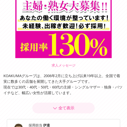
求人メッセージ
KOAKUMAグループは、2006年2月に立ち上げ以来19年以上、全国で着
実に数多くの店舗を展開してきた大手グループです。
現在では30代・40代・50代・60代の主婦・シングルマザー・独身・バツ
イチなど、幅広い女性が活躍しています。
「年齢を理由に断られたことがある…」
全て表示
「容姿や体型に自信がない…」
そんな方も安心してスタートしていただけます。
採用担当
伊達
週1日、2～3時間からの勤務も可能なので、家事や子育てとの両立もしや