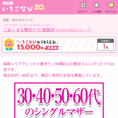
兵庫
ログイン
マイ条件
マイリスト
姫路・加古川/デリヘル
コアクマナジュクジョタチヒメジテン
こあくまな熟女たち 姫路店
(KOAKUMAグループ)
姫路エリアでしっかり稼ぎたい30歳以上の熟女さんにぴったりのお
店です。
現在30代～60代まで、幅広い世代の女性を募集しています。