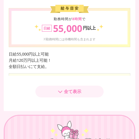
勤務時間が
8時間
で
55,000
円以上
日給
※勤務時間には待機時間も含まれます
日給55,000円以上可能
月給120万円以上可能！
全額日払いにて支給。
今だけ!!入店祝い金50,000円贈呈。
ボーナスシステム導入！
全て表示
毎月、出勤ボーナス最大10万円
貴女の頑張りをお給料とは別にボーナスでさらに還元！
地域高額バック
面接交通費全額支給
最低給料保証