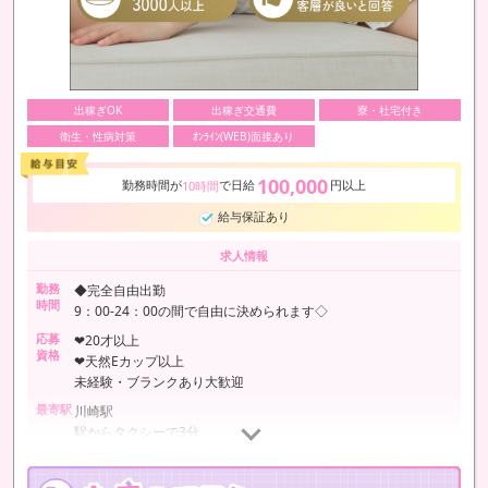
出稼ぎOK
出稼ぎ交通費
寮・社宅付き
衛生・性病対策
ｵﾝﾗｲﾝ(WEB)面接あり
100,000
勤務時間が
で日給
円以上
10時間
給与保証あり
求人情報
勤務
◆完全自由出勤
時間
9：00-24：00の間で自由に決められます◇
応募
❤︎20才以上
資格
❤︎天然Eカップ以上
未経験・ブランクあり大歓迎
最寄駅
川崎駅
駅からタクシーで3分