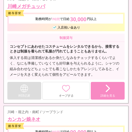
川崎メガチュッパ
30,000
勤務時間が
で日給
円以上
7時間
入店祝い金あり
制服貸与
コンセプトにあわせたコスチュームをレンタルできるから、接客する
ときは制服を着られて私服が汚れてしまうこともありません。
体入する前は清潔感があるか身だしなみをチェックするくらいでよ
く、なにも準備していなくても好印象を与えられるように。シャツの
組み合わせなどちょっとでも着こなしかたをアレンジしてみると、イ
メージを大きく変えられて個性をアピールできます。
WEB応募
キープする
詳細を見る
川崎・堀之内・南町 / ソープランド
カンカン娘ネオ
90,000
勤務時間が
で日給
円以上
8時間