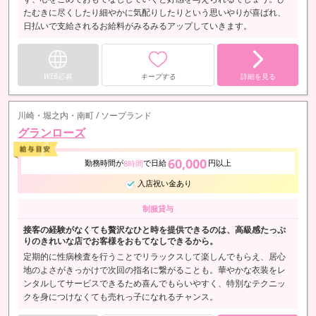
たむきに尽くしたり細やかに気配りしたりという思いやりが喜ばれ、
日払いで支給されるお給料がみるみるアップしていきます。
WEB応募
キープする
詳細を見る
川崎・堀之内・南町 / ソープランド
グランローズ
60,000
勤務時間が
で日給
円以上
8時間
入店祝い金あり
制服貸与
接客の経験がなくても贅沢なひと時を提供できるのは、高級感たっぷ
りのきれいな店でお客様をおもてなしできるから。
定期的に性病検査を行うことでリラックスして楽しんでもらえ、居心
地のよさがきっかけで次回の指名に繋がることも。華やかな衣装をレ
ンタルしてサービスできるため喜んでもらいやすく、特別なテクニッ
クを身につけなくても売れっ子になれるチャンス。