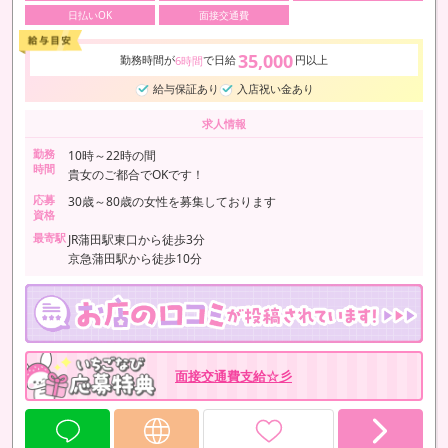
日払いOK
面接交通費
35,000
勤務時間が
で日給
円以上
6時間
給与保証あり
入店祝い金あり
求人情報
勤務
10時～22時の間
時間
貴女のご都合でOKです！
応募
30歳～80歳の女性を募集しております
資格
最寄駅
JR蒲田駅東口から徒歩3分
京急蒲田駅から徒歩10分
面接交通費支給☆彡