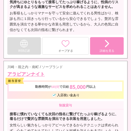
気持ちにゆとりをもって接客してたっぷり稼げるように、性病のリス
クが高まるような過激なサービスを求められることはありません。
お客様もしっかりマナーを守って安全に遊んでくれる男性ばかり、検
診も月に１回きっちり行っているから安心できるでしょう。贅沢な雰
囲気を演出できる華やかな衣装も用意しているから、大人の色気に自
信がなくても次回の指名に繋げられます。
WEB応募
キープする
詳細を見る
川崎・堀之内・南町 / ソープランド
アラビアンナイト
85,000
勤務時間が
で日給
円以上
6時間
入店祝い金あり
制服貸与
接客に慣れていなくても次回の指名に繋げてたっぷり稼げるように、
着るだけで贅沢な雰囲気を演出できる衣装を用意しました。
女性らしい魅力をしっかりアピールできるからテクニックは求められ
ず、心をこめておもてなししていくと好感を与えられるでしょう。ひ