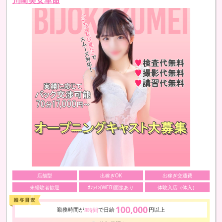
店舗型
出稼ぎOK
出稼ぎ交通費
未経験者歓迎
ｵﾝﾗｲﾝ(WEB)面接あり
体験入店（体入）
100,000
勤務時間が
で日給
円以上
8時間