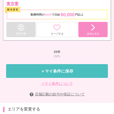
東京妻
80,000
勤務時間が
で日給
円以上
8時間
WEB応募
キープする
詳細を見る
25
件
（1/1）
＋マイ条件に保存
⇒マイ条件について
店舗記載の給与や保証について
エリアを変更する