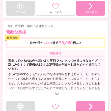
WEB応募
キープする
詳細を見る
川崎・堀之内・南町 / 店舗型ヘルス
素敵な奥様
30,000
勤務時間が
で日給
円以上
5時間
制服貸与
募集しているのは色っぽいより笑顔であいさつできるようなタイプ、
親しみやすくて愛想がよければ好印象を与えられるためすぐ採用して
います。
さらに接客するうえでたいせつな清潔感があればじゅうぶん、初めて
だとしても体験入店するときからお客様にたっぷりよろこんでもらえ
ます。スキルがいらないうえに衣装はレンタルできるということもあ
って、未経験でもすぐはじめられて用意しなければならないものもあ
りません。