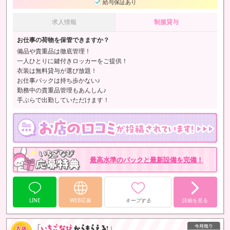
給与保証あり
求人情報
制服貸与
お仕事の荷物を保管できますか？
備品や貴重品は徹底管理！
一人ひとりに鍵付きロッカーをご提供！
衣装は無料貸与が選び放題！
お仕事バックは持ち歩かない♪
勤務中の貴重品管理もあんしん♪
手ぶらで出勤していただけます！
最高水準のバックと最新設備を完備！
LINE
WEB応募
キープする
詳細を見る