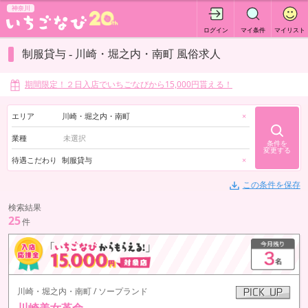
神奈川
ログイン
マイ条件
マイリスト
制服貸与 - 川崎・堀之内・南町 風俗求人
期間限定！２日入店でいちごなびから15,000円貰える！
エリア
川崎・堀之内・南町
×
業種
条件を
変更する
待遇こだわり
制服貸与
×
この条件を保存
検索結果
25
件
川崎・堀之内・南町 / ソープランド
川崎美女革命