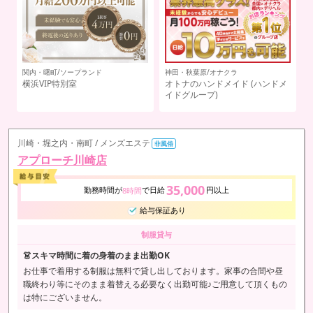
関内・曙町/オナクラ
吉
メ
横浜HANDS（ユメオト）
(ユメ
cl
オトグループ)
川崎・堀之内・南町 / メンズエステ
非風俗
アプローチ川崎店
35,000
勤務時間が
で日給
円以上
8時間
給与保証あり
制服貸与
👗スキマ時間に着の身着のまま出勤OK
お仕事で着用する制服は無料で貸し出しております。家事の合間や昼
職終わり等にそのまま着替える必要なく出勤可能♪ご用意して頂くもの
は特にございません。