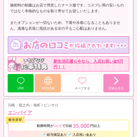
施術時の制服はお店で用意したナース服です。コスプレ用の安いもの
ではなく本格的なものを取り寄せてお貸しいたします。
またオプションが一切ないため、下着や水着になることもありませ
ん。過激な衣装に抵抗がある女の子もご心配はありません。
新生活応援☆今なら、入店お祝い金5万
円！！
LINE
WEB応募
キープする
詳細を見る
川崎・堀之内・南町 / ピンサロ
エンパイア
35,000
勤務時間が
で日給
円以上
5時間
給与保証あり
入店祝い金あり