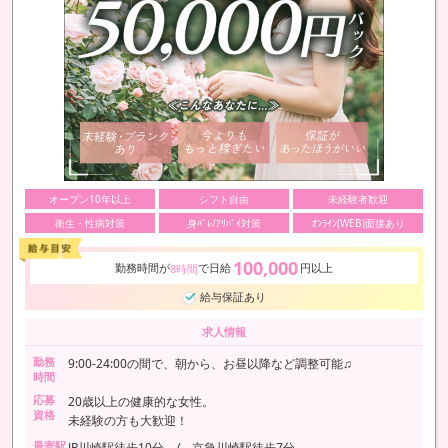
オープン10年以上
シフト自由
未経験者歓迎
衛生・性病対策
身ﾊﾞﾚ/ｱﾘﾊﾞｲ対策
ｵﾝﾗｲﾝ(WEB)面接あり
100,000
勤務時間が
で日給
円以上
8時間
給与保証あり
求人情報
勤務
9:00-24:00の間で、朝から、お昼以降など調整可能♫
時間
応募
20歳以上の健康的な女性。
資格
未経験の方も大歓迎！
最寄駅
JR川崎駅徒歩10分 / 京急川崎駅徒歩7分