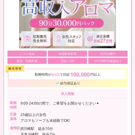
シフト自由
未経験者歓迎
30代活躍中
衛生・性病対策
日払いOK
ｵﾝﾗｲﾝ(WEB)面接あり
100,000
勤務時間が
で日給
円以上
8時間
給与保証あり
求人情報
勤務
9:00-24:00の間で、ご希望をお聞かせください✦
時間
応募
25歳以上の女性
資格
アロマもソープも未経験でOK!
最寄駅
JR川崎駅 徒歩10分
京急川崎駅 徒歩7分