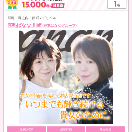
川崎・堀之内・南町 / デリヘル
完熟ばなな 川崎
(完熟ばななグループ)
出稼ぎOK
個室待機
熟女歓迎