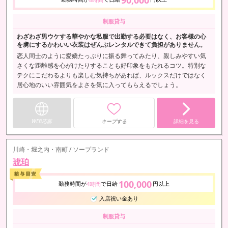
制服貸与
わざわざ男ウケする華やかな私服で出勤する必要はなく、お客様の心
を虜にするかわいい衣装はぜんぶレンタルできて負担がありません。
恋人同士のように愛嬌たっぷりに振る舞ってみたり、親しみやすい気
さくな距離感を心がけたりすることも好印象をもたれるコツ。特別な
テクにこだわるよりも楽しむ気持ちがあれば、ルックスだけではなく
居心地のいい雰囲気をよさを気に入ってもらえるでしょう。
WEB応募
キープする
詳細を見る
川崎・堀之内・南町 / ソープランド
琥珀
100,000
勤務時間が
で日給
円以上
4時間
入店祝い金あり
制服貸与