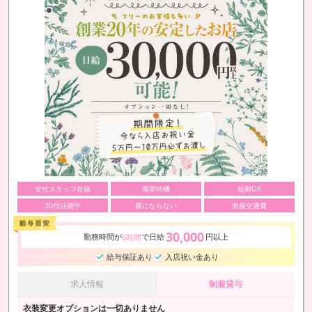
女性スタッフ在籍
個室待機
短期OK
30代活躍中
裸にならない
面接交通費
30,000
勤務時間が
で日給
円以上
6時間
給与保証あり
入店祝い金あり
求人情報
制服貸与
衣装変更オプションは一切ありません