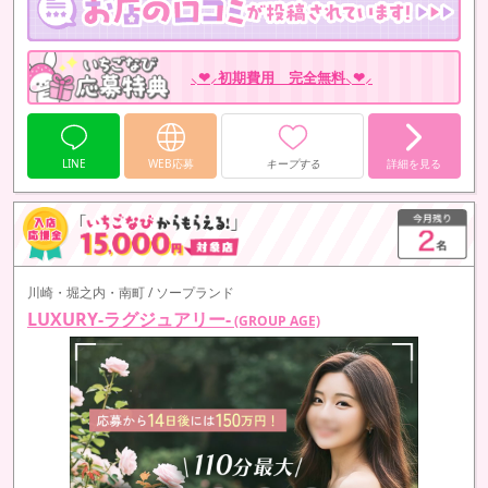
⸜❤︎⸝初期費用 完全無料⸜❤︎⸝
LINE
WEB応募
キープする
詳細を見る
川崎・堀之内・南町 / ソープランド
LUXURY-ラグジュアリー-
(GROUP AGE)