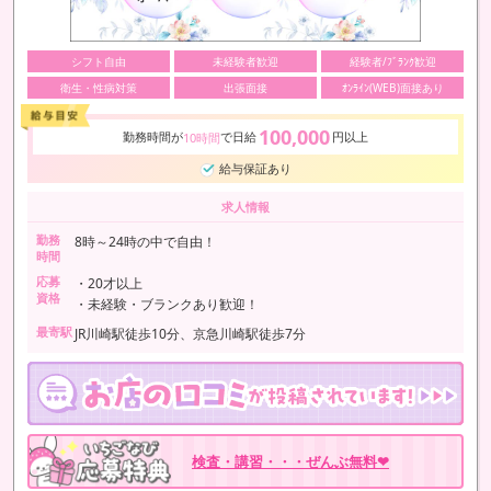
シフト自由
未経験者歓迎
経験者/ﾌﾞﾗﾝｸ歓迎
衛生・性病対策
出張面接
ｵﾝﾗｲﾝ(WEB)面接あり
100,000
勤務時間が
で日給
円以上
10時間
給与保証あり
求人情報
勤務
8時～24時の中で自由！
時間
応募
・20才以上
資格
・未経験・ブランクあり歓迎！
最寄駅
JR川崎駅徒歩10分、京急川崎駅徒歩7分
検査・講習・・・ぜんぶ無料❤︎