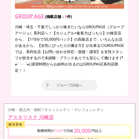
GROUP AGE
(掲載店舗：
9
件)
川崎・埼玉・千葉でしっかり稼ぎたいならGROUPAGE（グループ
アージュ）系列店へ！【カジュアル×集客力ばっちり】の格安店
から、【110分で50,000円バック】の高級店まで、いろんなお店
があるから、【女性にぴったりの働き方】が出来る◎GROUPAGE
では、系列全店【お問い合わせ対応・面接・講習】を女性スタッ
フが担当するので未経験・ブランクありでも安心して働けます (*
๓´╰╯`๓) 講習時間からお給料が出るのはGROUPAGE系列店限
定！！
グループ詳細へ
川崎・堀之内・南町 / チャットレディ・テレフォンレディ
アスタリスク 川崎店
20,000
勤務時間が
で日給
円以上
5時間