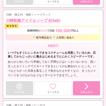
WEB応募
キープする
詳細を見る
川崎・堀之内・南町 / ソープランド
川崎制服アイドルソープ KiSeKi
100,000
勤務時間が
で日給
円以上
8時間
給与保証あり
入店祝い金あり
制服貸与
いつでもすぐにレンタルできるコスチュームを用意しているため、応
募してからじっさいに働きはじめるまでとにかくスピーディーです。
あらかじめいろいろ準備しておく手間などはいっさいないから、思い
立ったタイミングでスタートできるというのも都合がいいところ。い
つもとちがった衣装を着ることで気分もかえやすくなり、きっちりメ
リハリをつけながらむりなくサービスできるでしょう。
WEB応募
キープする
詳細を見る
川崎・堀之内・南町 / ピンサロ