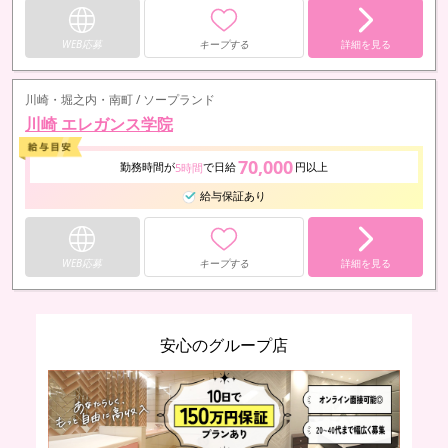
WEB応募
キープする
詳細を見る
川崎・堀之内・南町 / ソープランド
川崎 エレガンス学院
70,000
勤務時間が
で日給
円以上
5時間
給与保証あり
WEB応募
キープする
詳細を見る
安心のグループ店