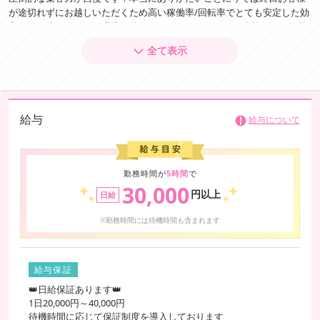
が途切れずにお越しいただくため高い稼働率/回転率でとても安定した効
率のよい稼ぎができる環境が整っております。スタッフ陣営もいつも優
しく思いやりのある対応を心掛けており、お店全体でキャストさんお一
全て表示
人おひとりをサポートできているところが居心地の良さの高評価につな
がっております！
経験の有無、年齢や容姿スタイルは問いません。どうぞお気軽にご応募
お待ちしております♪
給与
給与について
勤務時間が
5時間
で
30,000
円以上
日給
※勤務時間には待機時間も含まれます
給与保証
👑日給保証あります👑
1日20,000円～40,000円
待機時間に応じて保証制度を導入しております