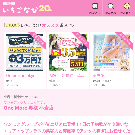
東京
ログイン
マイ条件
マイリスト
応援金対象
応援金対象
応援金対象
Omorashi Tokyo
MSC 妄想紳士倶楽部 鶯谷店
美妻隊
池袋
鶯谷
錦糸町・亀戸
デリヘル
デリヘル
デリヘル
小岩・新小岩/デリヘル
ワンモアオクサマコイワテン
One More 奥様 小岩店
ワンモアグループが小岩エリアに登場！1日の予約数がケタ違いな
エリアトップクラスの集客力と稼働率でアナタの稼ぎはお任せくだ