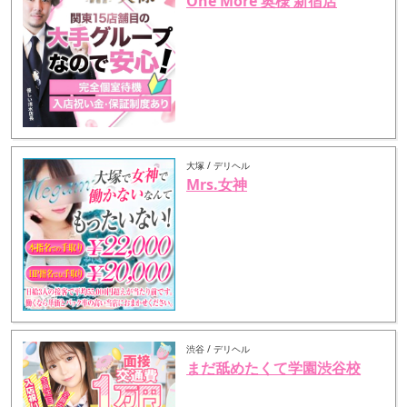
One More 奥様 新宿店
大塚 / デリヘル
Mrs.女神
渋谷 / デリヘル
まだ舐めたくて学園渋谷校