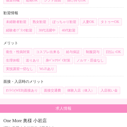
個室待機
短期OK
シフト自由
掛け持ちOK
歓迎情報
未経験者歓迎
熟女歓迎
ぽっちゃり歓迎
人妻OK
タトゥーOK
経験者/ﾌﾞﾗﾝｸ歓迎
30代活躍中
40代歓迎
メリット
衛生・性病対策
コスプレ出来る
給与保証
制服貸与
日払いOK
生理休暇
送りあり
身ﾊﾞﾚ/ｱﾘﾊﾞｲ対策
ノルマ・罰金なし
実技講習一切なし
Wi-Fiあり
面接・入店時のメリット
ｵﾝﾗｲﾝ(WEB)面接あり
面接交通費
体験入店（体入）
入店祝い金
求人情報
One More 奥様 小岩店