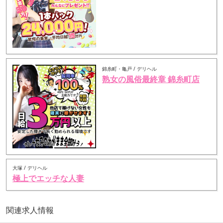
錦糸町・亀戸 / デリヘル
熟女の風俗最終章 錦糸町店
大塚 / デリヘル
極上でエッチな人妻
関連求人情報