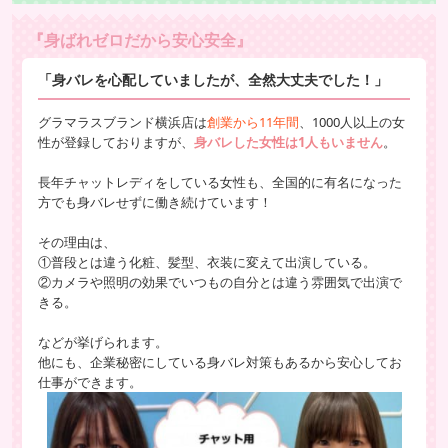
『身ばれゼロだから安心安全』
「身バレを心配していましたが、全然大丈夫でした！」
グラマラスブランド横浜店は
創業から11年間
、1000人以上の女
性が登録しておりますが、
身バレした女性は1人もいません
。
長年チャットレディをしている女性も、全国的に有名になった
方でも身バレせずに働き続けています！
その理由は、
①普段とは違う化粧、髪型、衣装に変えて出演している。
②カメラや照明の効果でいつもの自分とは違う雰囲気で出演で
きる。
などが挙げられます。
他にも、企業秘密にしている身バレ対策もあるから安心してお
仕事ができます。