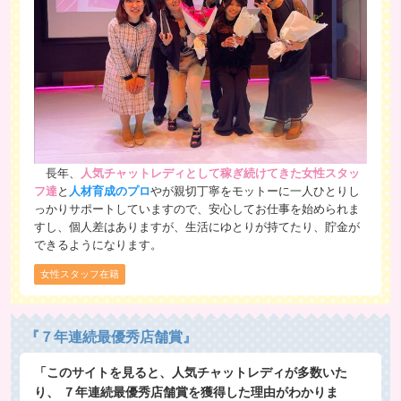
長年、
人気チャットレディとして稼ぎ続けてきた女性スタッ
フ達
と
人材育成のプロ
やが親切丁寧をモットーに一人ひとりし
っかりサポートしていますので、安心してお仕事を始められま
すし、個人差はありますが、生活にゆとりが持てたり、貯金が
できるようになります。
女性スタッフ在籍
『７年連続最優秀店舗賞』
「このサイトを見ると、人気チャットレディが多数いた
り、 ７年連続最優秀店舗賞を獲得した理由がわかりま