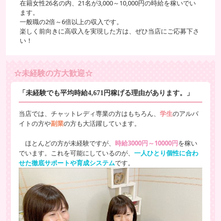
在籍女性26名の内、21名が3,000～10,000円の時給を稼いでい
1800円×10人＝時給18000円
ます。
一般職の2倍～6倍以上の収入です。
楽しく前向きに高収入を実現した方は、ぜひ当店にご応募下さ
い！
☆未経験の方大歓迎☆
「未経験でも平均時給4,671円稼げる理由があります。」
当店では、チャットレディ専業の方はもちろん、
学生
のアルバ
イトの方や
副業
の方も大活躍しています。
ほとんどの方が未経験ですが、
時給3000円～10000円
を稼い
でいます。これを可能にしているのが、
一人ひとり個性に合わ
せた徹底サポートや育成システム
です。