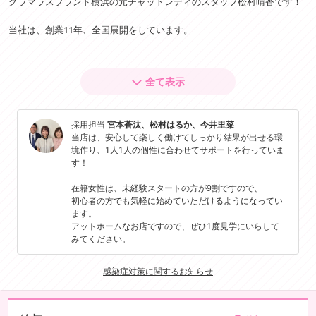
グラマラスブランド横浜の元チャットレディのスタッフ松村晴香です！
当社は、創業11年、全国展開をしています。
現在、女性スタッフが６名おり、全員が現役もしくは元チャットレディ
です。
全て表示
私たちは、初めてお仕事をする時の不安な気持ちやお客様への対応など
など、同じチャットレディなので女性の気持ちがすっごくわかります。
採用担当
宮本蒼汰、松村はるか、今井里菜
「ちゃんと稼げるかな・・」
当店は、安心して楽しく働けてしっかり結果が出せる環
「怖い人がいるんじゃないか・・」
境作り、1人1人の個性に合わせてサポートを行っていま
す！
って、最初は思っていました。
在籍女性は、未経験スタートの方が9割ですので、
実際に働いてみるとて、事務所の雰囲気の良さと同じ事務所のチャット
初心者の方でも気軽に始めていただけるようになってい
レディさんたちが実際に稼いでいるので、不安から安心に変わっていき
ます。
アットホームなお店ですので、ぜひ1度見学にいらして
ました。
みてください。
ライブチャット業界の経験と実績のある事務所ですので、
まずは話しを聞いてみたい、という方でも大歓迎です♪
感染症対策に関するお知らせ