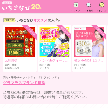
神奈川
ログイン
マイ条件
マイリスト
応援金対象
応援金対象
応援金対象
元町奥様
ハンドdeフィーリングin横浜
横浜HANDS（ユメオト
関内・曙町
関内・曙町
関内・曙町
店舗型ヘルス
オナクラ
オナクラ
関内・曙町/チャットレディ・テレフォンレディ
グラマラスブランド横浜