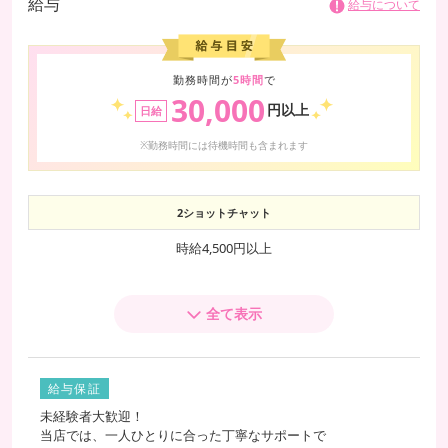
給与
給与について
勤務時間が
5時間
で
30,000
円以上
日給
※勤務時間には待機時間も含まれます
2ショットチャット
時給4,500円以上
双方向チャット
全て表示
時給7,200円以上
パーティーチャット
給与保証
1人あたり時給1,800円以上
未経験者大歓迎！
5人とパーティーチャットした場合
当店では、一人ひとりに合った丁寧なサポートで