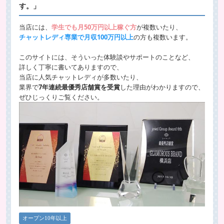
す。」
当店には、
学生でも月50万円以上稼ぐ方
が複数いたり、
チャットレディ専業で月収100万円以上
の方も複数います。
このサイトには、そういった体験談やサポートのことなど、
詳しく丁寧に書いてありますので、
当店に人気チャットレディが多数いたり、
業界で
7年連続最優秀店舗賞を受賞
した理由がわかりますので、
ぜひじっくりご覧ください。
オープン10年以上