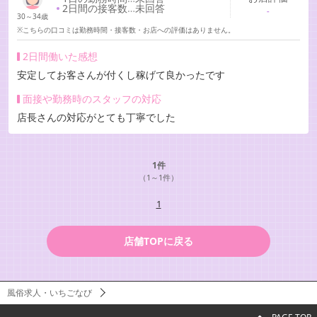
2日間の接客数
…
未回答
-
30～34歳
※こちらの口コミは勤務時間・接客数・お店への評価はありません。
2日間働いた感想
安定してお客さんが付くし稼げて良かったです
面接や勤務時のスタッフの対応
店長さんの対応がとても丁寧でした
1件
（1～1件）
1
店舗TOPに戻る
風俗求人・いちごなび