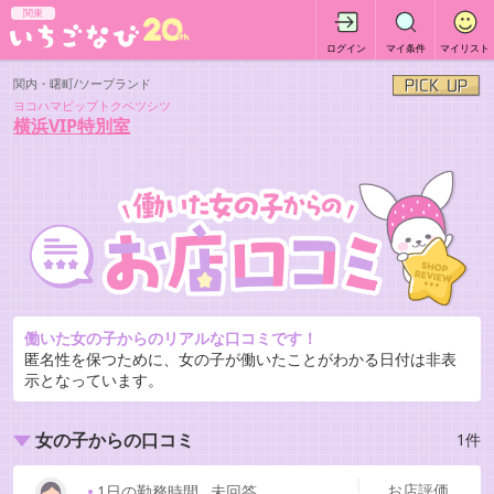
関東
ログイン
マイ条件
マイリスト
関内・曙町/ソープランド
ヨコハマビップトクベツシツ
横浜VIP特別室
働いた女の子からのリアルな口コミです！
匿名性を保つために、女の子が働いたことがわかる日付は非表
示となっています。
1件
女の子からの口コミ
お店評価
1日の勤務時間
…
未回答