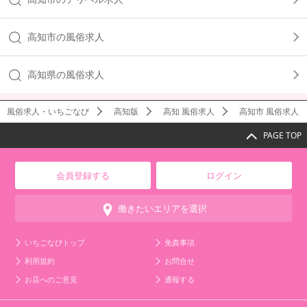
高知市の風俗求人
高知県の風俗求人
風俗求人・いちごなび
高知版
高知 風俗求人
高知市 風俗求人
PAGE TOP
会員登録する
ログイン
働きたいエリアを選択
いちごなびトップ
免責事項
利用規約
お問合せ
お店へのご意見
通報する