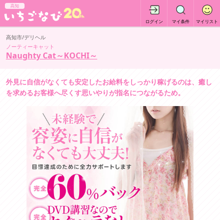
高知
ログイン
マイ条件
マイリスト
高知市/デリヘル
ノーティーキャット
Naughty Cat～KOCHI～
外見に自信がなくても安定したお給料をしっかり稼げるのは、癒し
を求めるお客様へ尽くす思いやりが指名につながるため。