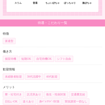
スリム
普通
ちょいぽちゃ
ぽっちゃり
激ぽちゃ
待遇・こだわり一覧
特徴
派遣型
働き方
個室待機
短期OK
自宅待機OK
シフト自由
歓迎情報
未経験者歓迎
30代活躍中
40代歓迎
メリット
寮・社宅付き
託児所あり
衛生・性病対策
交通費支給
日払いOK
送りあり
身ﾊﾞﾚ/ｱﾘﾊﾞｲ対策
実技講習一切なし