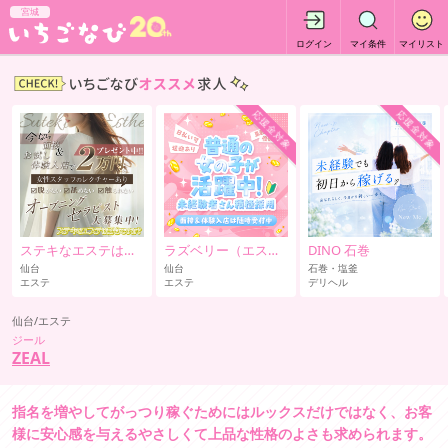
宮城
ログイン
マイ条件
マイリスト
応援金対象
応援金対象
ステキなエステは好きですか？
ラズベリー（エステ）
DINO 石巻
仙台
仙台
石巻・塩釜
エステ
エステ
デリヘル
仙台/エステ
ジール
ZEAL
指名を増やしてがっつり稼ぐためにはルックスだけではなく、お客
様に安心感を与えるやさしくて上品な性格のよさも求められます。