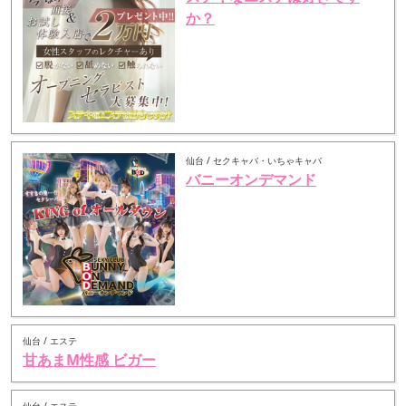
か？
仙台 / セクキャバ・いちゃキャバ
バニーオンデマンド
仙台 / エステ
甘あまM性感 ビガー