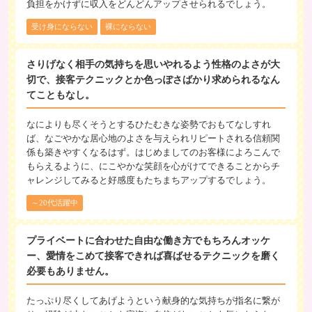
負担をかけずに収入をどんどんアップさせられるでしょう。
受け身にならない
裸にならない
さりげなく相手の気持ちを思いやれるよう性格のよさが大
切で、接客テクニックとか色っぽさばかり求められるなん
てこともなし。
なによりも尽くそうとするひたむきな姿勢でおもてなしすれ
ば、なごやかな居心地のよさを与えられリピートされる信頼関
係も築きやすくなるはず。はじめましてのお客様によろこんで
もらえるように、にこやかな笑顔を心がけてできることからチ
ャレンジしてみると好感度もたちまちアップするでしょう。
～20代活躍中
プライベートに合わせた自由な働き方でもちろんオッケ
ー、愛情をこめて接客できれば喜ばせるテクニックを磨く
必要もありません。
たっぷり尽くしてあげようという献身的な気持ちが指名に繋が