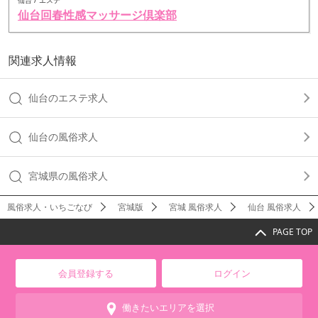
仙台 / エステ
仙台回春性感マッサージ倶楽部
関連求人情報
仙台のエステ求人
仙台の風俗求人
宮城県の風俗求人
風俗求人・いちごなび
宮城版
宮城 風俗求人
仙台 風俗求人
PAGE TOP
会員登録する
ログイン
働きたいエリアを選択