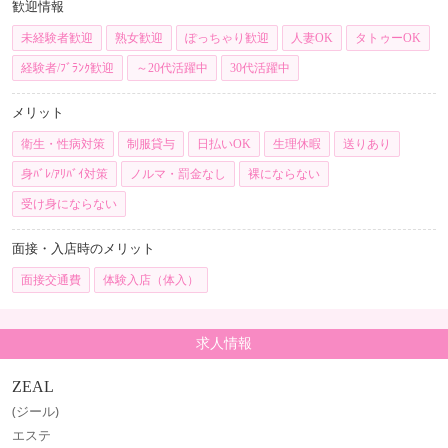
歓迎情報
未経験者歓迎
熟女歓迎
ぽっちゃり歓迎
人妻OK
タトゥーOK
経験者/ﾌﾞﾗﾝｸ歓迎
～20代活躍中
30代活躍中
メリット
衛生・性病対策
制服貸与
日払いOK
生理休暇
送りあり
身ﾊﾞﾚ/ｱﾘﾊﾞｲ対策
ノルマ・罰金なし
裸にならない
受け身にならない
面接・入店時のメリット
面接交通費
体験入店（体入）
求人情報
ZEAL
(ジール)
エステ