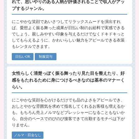
れて、思いやりのある人柄が評価されることで収入がアッ
プするジャンル。
にこやかな笑顔であいさつしてリラックスムードを演出すれ
ば、愛想よく振る舞った成果が日払い制のお給料で実感できる
でしょう。親しみやすい印象を与えるだけでなくドキドキっと
してもらえるように、かわいらしい魅力をアピールできる衣装
もレンタルできます。
日払いOK
制服貸与
女性らしく清楚っぽく振る舞ったり見た目を整えたり、好
感をもたれるために身につけるべきなのは基本のマナーく
らい。
にこやかな笑顔を心がけるだけでも品のよさをアピールでき、
おしとやかな雰囲気を求めて指名してくれるお客様も増えるか
も。もちろん売上ノルマなどプレッシャーになることもないか
ら、自分のペースでのびのび接客できて出勤するモチベは下が
りません。
ノルマ・罰金なし