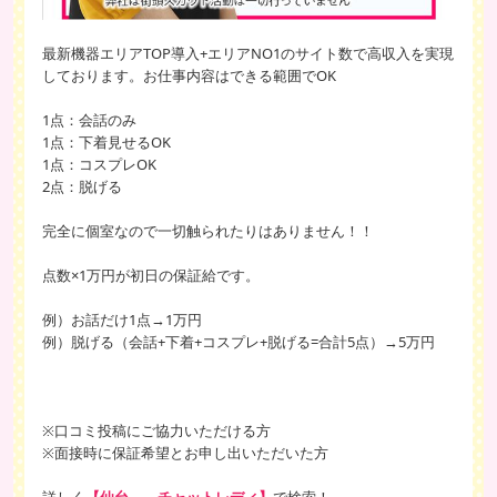
最新機器エリアTOP導入+エリアNO1のサイト数で高収入を実現
しております。お仕事内容はできる範囲でOK
1点：会話のみ
1点：下着見せるOK
1点：コスプレOK
2点：脱げる
完全に個室なので一切触られたりはありません！！
点数×1万円が初日の保証給です。
例）お話だけ1点→1万円
例）脱げる（会話+下着+コスプレ+脱げる=合計5点）→5万円
※口コミ投稿にご協力いただける方
※面接時に保証希望とお申し出いただいた方
詳しく
【仙台 チャットレディ】
で検索！