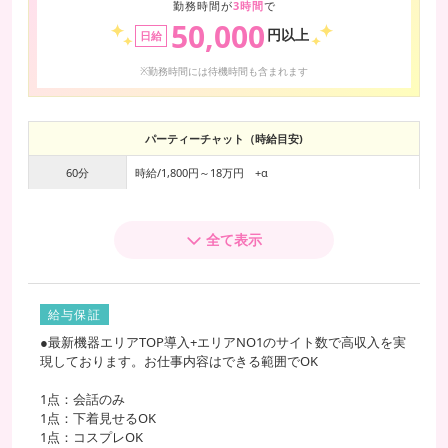
勤務時間が
3時間
で
50,000
円以上
日給
※勤務時間には待機時間も含まれます
パーティーチャット（時給目安)
60分
時給/1,800円～18万円 +α
※1分ごとの加算されます/30円～最大3000円+α
全て表示
※最大100名のパーティーチャットのためお給料は最大
で100倍+α
+αには、チップやオプション（シークレットメッセージ）などが加
算されます。
給与保証
●最新機器エリアTOP導入+エリアNO1のサイト数で高収入を実
2024年現在、チャットレディの高額報酬者方は皆さんパーティーチ
現しております。お仕事内容はできる範囲でOK
ャットで稼いでいます。
1点：会話のみ
例）キャバクラで自分指名のお客様が同じ時間に複数人いるイメー
1点：下着見せるOK
ジ
1点：コスプレOK