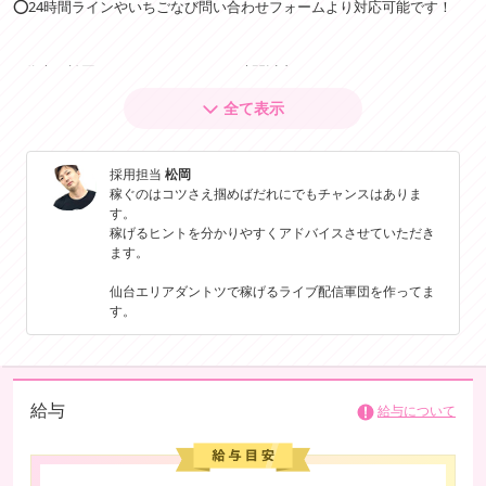
⭕️24時間ラインやいちごなび問い合わせフォームより対応可能です！
✅️代表の松岡またはスタッフより12時間以内に
全て表示
応募者全員に必ずご挨拶の簡単なメッセージをさせて頂きます！
採用担当
松岡
毎日のお給与が安心の日払い★
稼ぐのはコツさえ掴めばだれにでもチャンスはありま
----------------------
す。
夜：21：00～0：00：平均5万円
稼げるヒントを分かりやすくアドバイスさせていただき
昼：12：00～17：00：平均4万円
ます。
※初回は保証制度５万円がございます。
※記載は3時間程度の勤務の場合の給与です。
仙台エリアダントツで稼げるライブ配信軍団を作ってま
----------------------
す。
※他プロダクションでのお仕事から7日経過していない方はお仕事ができ
ません。
給与
給与について
ご不明点ありましたら、ライン窓口までお気軽にお問合せください。
どうぞよろしくお願いいたします。