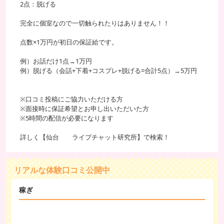
2点：脱げる
2ショットチャット（時給目安)
完全に個室なので一切触られたりはありません！！
60分
3,600円～6,700円以上
点数×1万円が初日の保証給です。
※1分ごとの加算されます/60円～最大110円+α
※最大1名の2ショットチャットのためお給料は最大で1
例）お話だけ1点→1万円
倍+α
例）脱げる（会話+下着+コスプレ+脱げる=合計5点）→5万円
+αには、チップやオプション（シークレットメッセージ）などが加
算されます。
※口コミ投稿にご協力いただける方
※面接時に保証希望とお申し出いただいた方
のんびり稼ぎたいチャットレディにオススメは2ショットチャット
※5時間の配信が必要になります
です。
詳しく【仙台 ライブチャット研究所】で検索！
リアルな体験口コミ公開中
稼ぎ