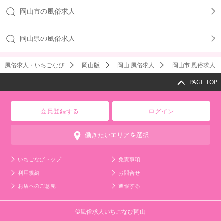
岡山市の風俗求人
岡山県の風俗求人
風俗求人・いちごなび
岡山版
岡山 風俗求人
岡山市 風俗求人
PAGE TOP
会員登録する
ログイン
働きたいエリアを選択
いちごなびトップ
免責事項
利用規約
お問合せ
お店へのご意見
通報する
©風俗求人いちごなび岡山