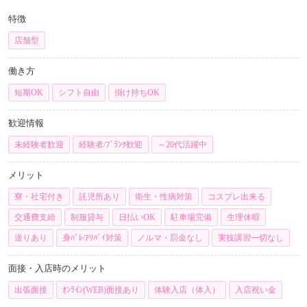
特徴
店舗型
働き方
短期OK
シフト自由
掛け持ちOK
歓迎情報
未経験者歓迎
経験者/ﾌﾞﾗﾝｸ歓迎
～20代活躍中
メリット
寮・社宅付き
託児所あり
衛生・性病対策
コスプレ出来る
交通費支給
制服貸与
日払いOK
駐車場完備
生理休暇
送りあり
身ﾊﾞﾚ/ｱﾘﾊﾞｲ対策
ノルマ・罰金なし
実技講習一切なし
面接・入店時のメリット
出張面接
ｵﾝﾗｲﾝ(WEB)面接あり
体験入店（体入）
入店祝い金