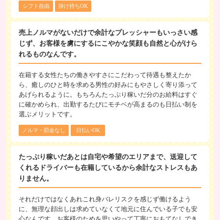
シフト自由
掛け持ちOK
売上ノルマがないだけで余計なプレッシャーもいっさい感
じず、お客様を虜にするにこやかな笑顔も自然と心がけら
れるものなんです。
在籍する女性たちの働きやすさにこだわって待遇も整えたか
ら、癒しのひと時を求める男性の好みにもやさしく寄り添って
あげられるように。もちろんたっぷり稼いだ分のお給料はすぐ
に確かめられ、出勤するたびにモチベが高まるのも日払い制を
選ぶメリットです。
ノルマ・罰金なし
日払いOK
たっぷり稼いだあとは自宅や希望のエリアまで、送迎して
くれるドライバーも在籍しているから余計なストレスもあ
りません。
それだけではなくあれこれ身バレリスクを感じず働けるよう
に、無理な顔出しは求めていなくて地元に住んでいる子でも安
心なんです。お客様のためを思いやって丁寧におもてなしでき