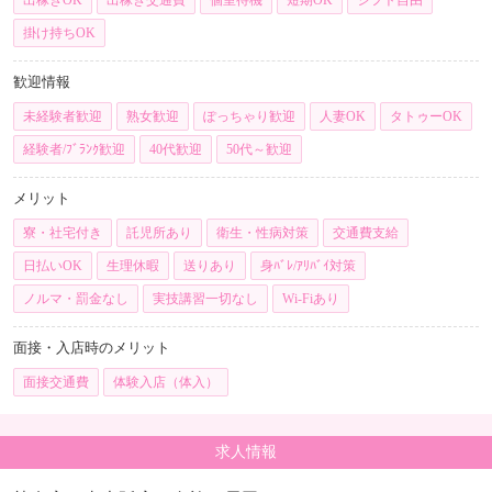
掛け持ちOK
歓迎情報
未経験者歓迎
熟女歓迎
ぽっちゃり歓迎
人妻OK
タトゥーOK
経験者/ﾌﾞﾗﾝｸ歓迎
40代歓迎
50代～歓迎
メリット
寮・社宅付き
託児所あり
衛生・性病対策
交通費支給
日払いOK
生理休暇
送りあり
身ﾊﾞﾚ/ｱﾘﾊﾞｲ対策
ノルマ・罰金なし
実技講習一切なし
Wi-Fiあり
面接・入店時のメリット
面接交通費
体験入店（体入）
求人情報