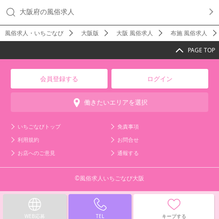
大阪府の風俗求人
風俗求人・いちごなび
大阪版
大阪 風俗求人
布施 風俗求人
PAGE TOP
会員登録する
ログイン
働きたいエリアを選択
いちごなびトップ
免責事項
利用規約
お問合せ
お店へのご意見
通報する
©風俗求人いちごなび大阪
WEB応募
TEL
キープする