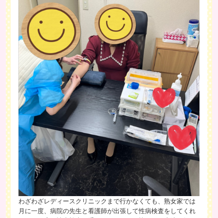
105分
8,500円
×1名
ネット指名
180分
15,000円
×1名
ネット指名
合計3人 お給料 31.000円
【女性Ｃさん】
12：00～23：00勤務
60分
7,000円
×2名
本指名
75分
7,000円
×2名
ネット指名
90分
9,000円
×1名
ネット指名
120分
13,000円
×1名
本指名
わざわざレディースクリニックまで行かなくても、熟女家では
月に一度、病院の先生と看護師が出張して性病検査をしてくれ
合計6人 お給料 50,000円