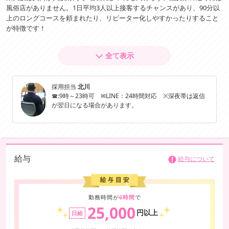
風俗店がありません。1日平均3人以上接客するチャンスがあり、90分以
上のロングコースを頼まれたり、リピーター化しやすかったりすること
が特徴です！
働く女性へのケアが行き届いているから、接客経験が無かったり、ブラ
全て表示
ンクがあったりする人にもおすすめ。働きやすさにもこだわったお店な
ので、入店後も面談時間をとって、いろんな話をしています。プライベ
ートで悩みはないか、いまの出勤ペースで体調はきつくないか、今後は
採用担当
北川
どうなっていきたいか、ときには2時間以上話し込むことも。過去の接客
☎:9時～23時可 ✉LINE：24時間対応 ※深夜帯は返信
数や本指名数をもとに今後の目標を立てて、振り返り面談までしていま
が翌日になる場合があります。
す。高いプロデュース力と手厚いフォローがあるので、未経験でも安心
して働いていけるはず♪
給与
給与について
勤務時間が
6時間
で
25,000
円以上
日給