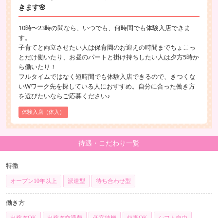
きます🌸
10時〜23時の間なら、いつでも、何時間でも体験入店できま
す。
子育てと両立させたい人は保育園のお迎えの時間までちょこっ
とだけ働いたり、お昼のパートと掛け持ちしたい人は夕方5時か
ら働いたり！
フルタイムではなく短時間でも体験入店できるので、きつくな
いWワーク先を探している人におすすめ。自分に合った働き方
を選びたいならご応募ください♪
体験入店（体入）
待遇・こだわり一覧
特徴
オープン10年以上
派遣型
待ち合わせ型
働き方
出稼ぎOK
出稼ぎ交通費
個室待機
短期OK
シフト自由