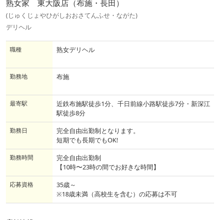
熟女家 東大阪店（布施・長田）
(じゅくじょやひがしおおさてんふせ・ながた)
デリヘル
職種
熟女デリヘル
勤務地
布施
最寄駅
近鉄布施駅徒歩1分、千日前線小路駅徒歩7分・新深江
駅徒歩8分
勤務日
完全自由出勤制となります。
短期でも長期でもOK!
勤務時間
完全自由出勤制
【10時〜23時の間でお好きな時間】
応募資格
35歳～
※18歳未満（高校生を含む）の応募は不可