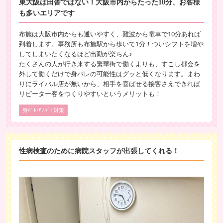
東大阪は田舎ではない！大阪市内からたった10分、お客様
も多いエリアです
【女性Ａさん】
10：00～18：00勤務
布施は大阪市内からも通いやすく、難波から電車で10分あれば
到着します。事務所も布施駅から歩いて1分！ついシフトを増や
60分
5,000円
×1名
してしまいたくなるほど出勤が楽ちん♪
ネット指名
たくさんの人が行き来する繁華街で働くよりも、すこし都会を
105分
8,500円
×1名
外して働くだけで身バレの可能性はグッと低くなります。まわ
ネット指名
りにライバル店が無いから、相手を喜ばせる接客さえできれば
リピーター客をつくりやすいというメリットも！
75分
7,000円
×1名
本指名
身ﾊﾞﾚ/ｱﾘﾊﾞｲ対策
120分
10,000円
×1名
ネット指名
合計4人 お給料 28,000円
性病検査のために病院スタッフが出張してくれる！
【女性Ｂさん】
11：00～19：00勤務
90分
7,500円
×1名
ネット指名