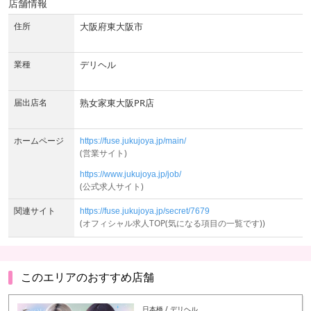
店舗情報
住所
大阪府東大阪市
業種
デリヘル
届出店名
熟女家東大阪PR店
ホームページ
https://fuse.jukujoya.jp/main/
(営業サイト)
https://www.jukujoya.jp/job/
(公式求人サイト)
関連サイト
https://fuse.jukujoya.jp/secret/7679
(オフィシャル求人TOP(気になる項目の一覧です))
このエリアのおすすめ店舗
日本橋 / デリヘル