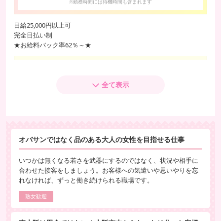
※勤務時間には待機時間も含まれます
日給25,000円以上可
完全日払い制
★お給料バック率62％～★
お給料
60分
5,000円～最大6,000円
全て表示
75分
6,000円～最大7,000円
90分
7,500円～最大9,000円
120分
10,000円～最大12,000円
オバサンではなく品のある大人の女性を目指せる仕事
本指名料
1,000円
いつかは無くなる若さを武器にするのではなく、状況や相手に
★毎月賞金あり（月間指名ポイント）
合わせた接客をしましょう。お客様への気遣いや思いやりを忘
2万円～最大10万円まで
れなければ、ずっと働き続けられる職場です。
熟女歓迎
★☆給与事例はこちら☆★