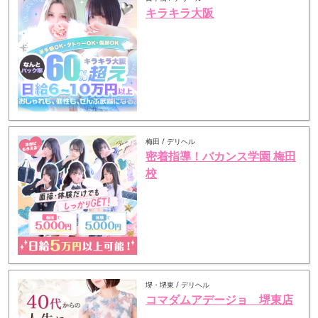
キラキラ大阪
梅田 / デリヘル
密着指導！バカンス学園 梅田
校
堺・堺東 / デリヘル
コマダムアデージョ 堺東店