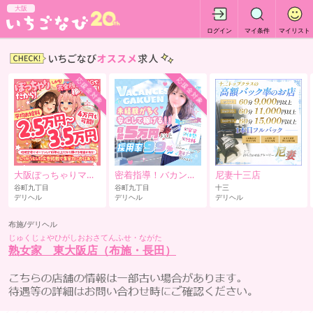
大阪
ログイン
マイ条件
マイリスト
応援金対象
応援金対象
大阪ぽっちゃりマニア 谷九店
密着指導！バカンス学園 谷九校
尼妻十三店
谷町九丁目
谷町九丁目
十三
デリヘル
デリヘル
デリヘル
布施/デリヘル
じゅくじょやひがしおおさてんふせ・ながた
熟女家 東大阪店（布施・長田）