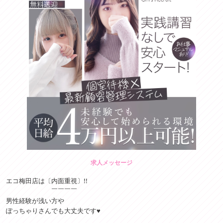
求人メッセージ
エコ梅田店は〔内面重視〕!!
￣￣￣￣
男性経験が浅い方や
ぽっちゃりさんでも大丈夫です♥️