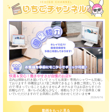
快適＆安心！働きやすさが自慢のお店✨
店内は掃除も行き届いていて とっても清潔✨ 専用のシャワーも完備し
ております🚿 待機室は1人1室ご利用できるよう 多数ご用意している
ので 埋まっていることもありません🎵 ホテルまではお店からすぐの
距離なので、 身バレの心配も少なく、移動もラクラク💨 効率良く稼
いでいただけますので お気軽にお問い合わせくださいませ🍀
2026/6/16
動画をもっと見る