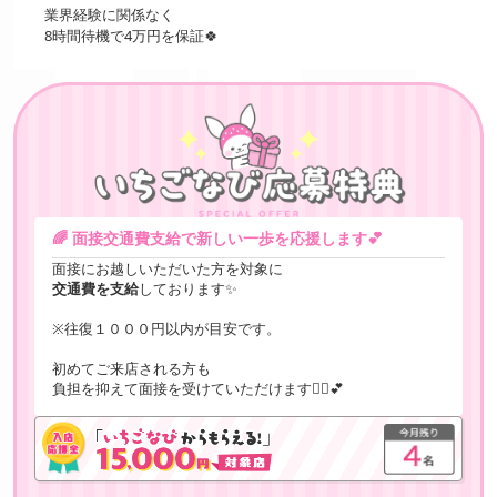
業界経験に関係なく
60分コース 10,000円
8時間待機で4万円を保証🍀
90分コース 15,000円
120分コース 20,000円
指名料やOP料、延長料が
別途加算されます
🌈 面接交通費支給で新しい一歩を応援します💕
💰指名料
面接にお越しいただいた方を対象に
2,000円
交通費を支給
しております✨
💰特別指名料
※往復１０００円以内が目安です。
3,000円～
初めてご来店される方も
負担を抑えて面接を受けていただけます☝🏻️💕
※お給料に上限はございません⭐