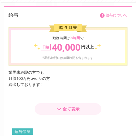
給与
給与について
勤務時間が
8時間
で
40,000
円以上
日給
※勤務時間には待機時間も含まれます
業界未経験の方でも
月収100万円over✨の方
続出しております！
大手グループなので
集客にはとにかく自信あり♥️
全て表示
❮ 1日4万円 ❯ 以上
稼いでいただける環境です🍀
給与保証
💰各コースバック💰