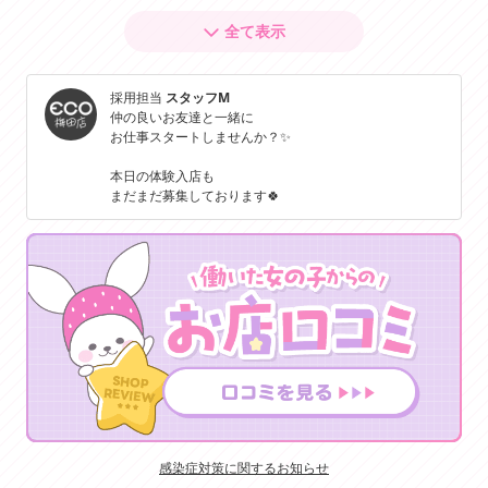
＼✨やる気があれば✨／
全て表示
🍀〔妊娠線〕
🍀〔タトゥー〕
採用担当
スタッフM
🍀〔手術痕〕
仲の良いお友達と一緒に
🍀〔リストカット痕〕
お仕事スタートしませんか？✨
／✨積極的に採用中！✨＼
本日の体験入店も
まだまだ募集しております🍀
感染症対策に関するお知らせ