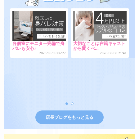
ト
出戻り大歓迎！ジョブリタ
各
ーン制度完…
バ
:41
お客さんに本指名されるっ
てどんなメ…
2026/08/08 01:02
2026/08/07 16:57
店長ブログをもっと見る