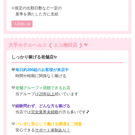
※規定の出勤日数など一定の
基準を満たした方に支給
入店祝い金
大手ホテルヘルス ❮ エコ梅田店 ❯ ❤
しっかり稼げる老舗店✨
💙
毎日約200組のお客様が来店中
時間や時期に関係なく稼げる
💚
老舗グループ＝信頼できるお店
当グループは
25年以上
続いています
💜
経験問わず、どんな方も稼げる
当店では
完全業界未経験
の方も多いです🎵
💛
バレずに安心して働ける環境をご用意
安心できる
サポート体制あり！