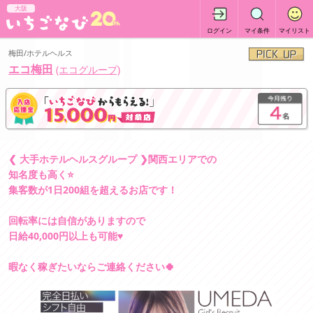
大阪
ログイン
マイ条件
マイリスト
梅田/ホテルヘルス
エコ梅田
(エコグループ)
❮ 大手ホテルヘルスグループ ❯関西エリアでの
知名度も高く⭐
集客数が1日200組を超えるお店です！
回転率には自信がありますので
日給40,000円以上も可能♥️
暇なく稼ぎたいならご連絡ください🍀