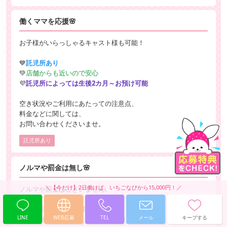
働くママを応援🌸
お子様がいらっしゃるキャスト様も可能！
💙
託児所あり
💚
店舗からも近いので安心
💜
託児所によっては生後2カ月～お預け可能
空き状況やご利用にあたっての注意点、
料金などに関しては、
お問い合わせくださいませ。
託児所あり
ノルマや罰金は無し🌸
ノルマや罰金はございません。
💙
出勤日数・時間の縛りや
LINE
WEB応募
TEL
メール
キープする
指名本数等の厳しいノルマはありません