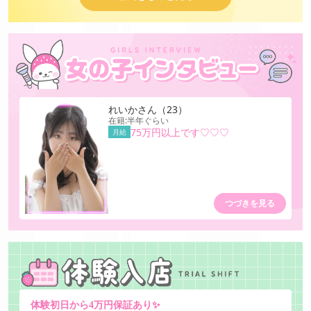
れいか
さん
（23）
在籍:半年ぐらい
75万円以上です♡♡♡
月給
つづきを見る
体験初日から4万円保証あり✨