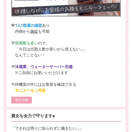
💙
1人1部屋の個室
あり
内側から
施錠
も可能
💚
部屋数も多い
ので、
「今日は出勤人数が多いから使えない…」
なんてことない！
💜
冷蔵庫、ウォーターサーバー完備
※ご自由にお使いいただけます
💛待機室の中にはお客様を確認できる
モニターをご用意
個室待機
貴女を全力で守ります✊
「できれば周りに知られずに働きたい…」