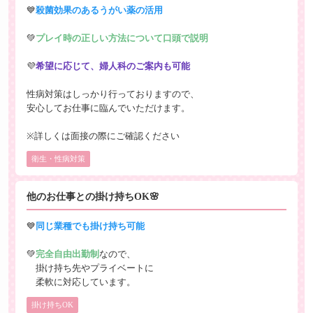
💙
殺菌効果のあるうがい薬の活用
💚
プレイ時の正しい方法について口頭で説明
💜
希望に応じて、婦人科のご案内も可能
性病対策はしっかり行っておりますので、
安心してお仕事に臨んでいただけます。
※詳しくは面接の際にご確認ください
衛生・性病対策
他のお仕事との掛け持ちOK🌸
💙
同じ業種でも掛け持ち可能
💚
完全自由出勤制
なので、
掛け持ち先やプライベートに
柔軟に対応しています。
掛け持ちOK