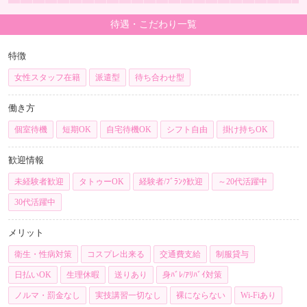
待遇・こだわり一覧
特徴
女性スタッフ在籍
派遣型
待ち合わせ型
働き方
個室待機
短期OK
自宅待機OK
シフト自由
掛け持ちOK
歓迎情報
未経験者歓迎
タトゥーOK
経験者/ﾌﾞﾗﾝｸ歓迎
～20代活躍中
30代活躍中
メリット
衛生・性病対策
コスプレ出来る
交通費支給
制服貸与
日払いOK
生理休暇
送りあり
身ﾊﾞﾚ/ｱﾘﾊﾞｲ対策
ノルマ・罰金なし
実技講習一切なし
裸にならない
Wi-Fiあり