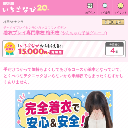
大阪
ログイン
マイ条件
マイリスト
梅田/オナクラ
チャクイプレイセンモンガッコウウメダテン
着衣プレイ専門学校 梅田校
(やんちゃな子猫グループ)
手だけつかって気持ちよくしてあげるコースが基本となっていて、
とくべつなテクニックはいらないから未経験でもまったくむずかし
くありません。