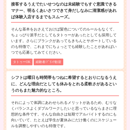
接客するうえでたいせつなのは未経験でもすぐ意識できる
マナー、明るくあいさつできて身だしなみに清潔感があれ
ば体験入店するまでもスムーズ。
そんな基本をおさえておけば髪色についてのルールもなくて、
ちょっぴり派手だとしてもタトゥーがあったとしても採用して
います。さらにブランクがあってもきちんとサポートしている
のも特徴で、これまでにちょっとでも経験したことがあればい
つでも応募してみてください。
タトゥーOK
経験者/ﾌﾞﾗﾝｸ歓迎
シフトは曜日も時間帯もつねに希望するとおりになるうえ
に、どんな理由だとしても休みをとれる柔軟さがあるとい
うのもまた魅力的なところ。
それによって体調にあわせられるメリットがあるため、むりな
くバランスよくダブルワークしたいと思っているならまさに理
想的な条件です。そんな自由さは短期でアルバイトするのにも
向いていて、たとえば学生が夏休みにだけ働くのにスケジュー
ルを調整しやすいのも特徴です。