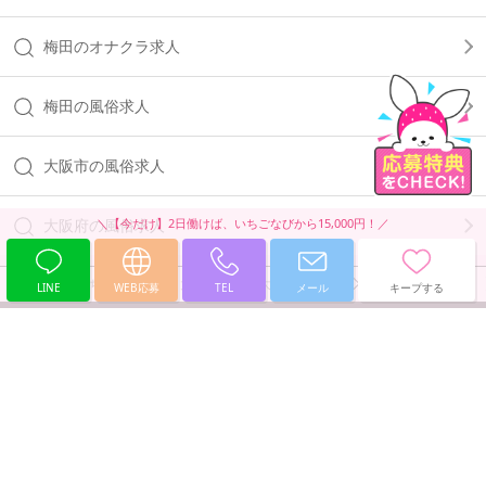
梅田のオナクラ求人
梅田の風俗求人
大阪市の風俗求人
大阪府の風俗求人
風俗求人・いちごなび
大阪版
大阪 風俗求人
大阪市 風俗求人
LINE
WEB応募
TEL
メール
キープする
PAGE TOP
会員登録する
ログイン
働きたいエリアを選択