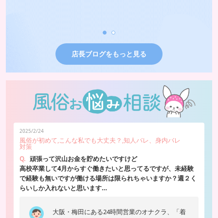
グ
:34
店長ブログをもっと見る
2025/2/24
風俗が初めて,こんな私でも大丈夫？,知人バレ、身内バレ
対策
Q.
頑張って沢山お金を貯めたいですけど
高校卒業して4月からすぐ働きたいと思ってるですが、未経験
で経験も無いですが働ける場所は限られちゃいますか？週２く
らいしか入れないと思います…
大阪・梅田にある24時間営業のオナクラ、「着