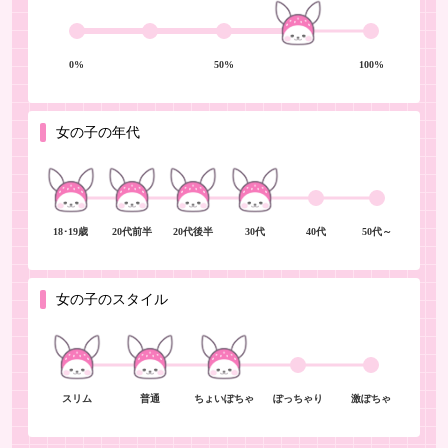
0%
50%
100%
女の子の年代
18･19歳
20代前半
20代後半
30代
40代
50代～
女の子のスタイル
スリム
普通
ちょいぽちゃ
ぽっちゃり
激ぽちゃ