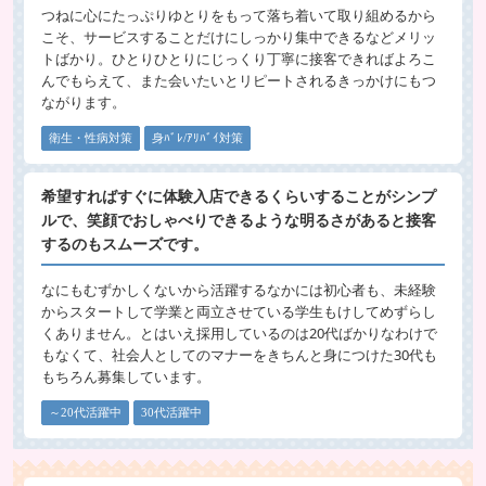
つねに心にたっぷりゆとりをもって落ち着いて取り組めるから
こそ、サービスすることだけにしっかり集中できるなどメリッ
トばかり。ひとりひとりにじっくり丁寧に接客できればよろこ
んでもらえて、また会いたいとリピートされるきっかけにもつ
ながります。
衛生・性病対策
身ﾊﾞﾚ/ｱﾘﾊﾞｲ対策
希望すればすぐに体験入店できるくらいすることがシンプ
ルで、笑顔でおしゃべりできるような明るさがあると接客
するのもスムーズです。
なにもむずかしくないから活躍するなかには初心者も、未経験
からスタートして学業と両立させている学生もけしてめずらし
くありません。とはいえ採用しているのは20代ばかりなわけで
もなくて、社会人としてのマナーをきちんと身につけた30代も
もちろん募集しています。
～20代活躍中
30代活躍中