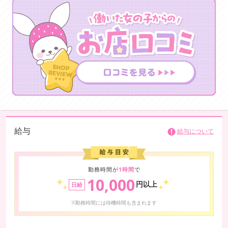
給与
給与について
勤務時間が
1時間
で
10,000
円以上
日給
※勤務時間には待機時間も含まれます