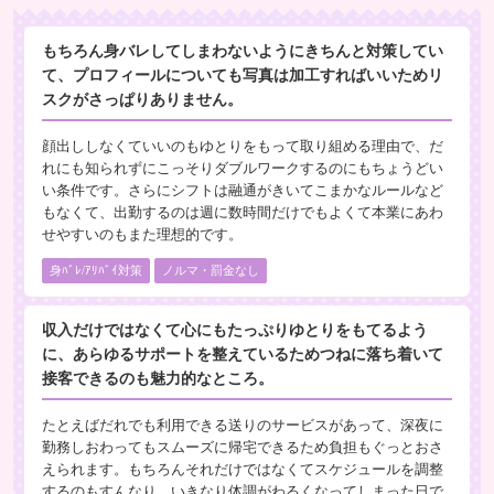
もちろん身バレしてしまわないようにきちんと対策してい
て、プロフィールについても写真は加工すればいいためリ
スクがさっぱりありません。
顔出ししなくていいのもゆとりをもって取り組める理由で、だ
れにも知られずにこっそりダブルワークするのにもちょうどい
い条件です。さらにシフトは融通がきいてこまかなルールなど
もなくて、出勤するのは週に数時間だけでもよくて本業にあわ
せやすいのもまた理想的です。
身ﾊﾞﾚ/ｱﾘﾊﾞｲ対策
ノルマ・罰金なし
収入だけではなくて心にもたっぷりゆとりをもてるよう
に、あらゆるサポートを整えているためつねに落ち着いて
接客できるのも魅力的なところ。
たとえばだれでも利用できる送りのサービスがあって、深夜に
勤務しおわってもスムーズに帰宅できるため負担もぐっとおさ
えられます。もちろんそれだけではなくてスケジュールを調整
するのもすんなり、いきなり体調がわるくなってしまった日で