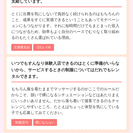
支給しています。
とくに出費を気にしないで負担なく続けられるのはもちろんの
こと、成果をすぐに実感できるということもあってモチベーシ
ョンにもつながります。それに短時間だけでもまとまった収入
につながるため、効率もよく自分のペースでむりなく取り組め
るのもたくさん選ばれている理由。
交通費支給
日払いOK
いつでもすんなり体験入店できるのはとくに準備がいらな
いから、サービスするときの制服についてはだれでもレン
タルできます。
もちろん服を着たままでマッサージするのがここでのルールだ
からこそ、脱いで裸になるシチュエーションなどはあたりまえ
にいっさいありません。だから落ち着いて接客できるのもチャ
レンジしやすいところ、たとえばちょっと体型を気にしている
子でも応募してみてください。
制服貸与
裸にならない