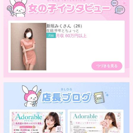
新垣みく
さん
（26）
在籍:半年とちょっと
月収 60万円以上
月給
つづきを見る