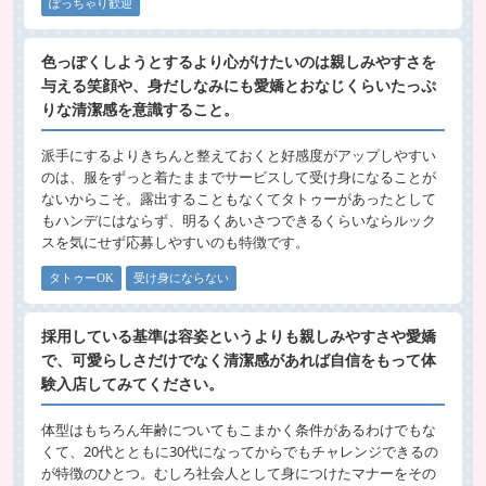
ぽっちゃり歓迎
色っぽくしようとするより心がけたいのは親しみやすさを
与える笑顔や、身だしなみにも愛嬌とおなじくらいたっぷ
りな清潔感を意識すること。
派手にするよりきちんと整えておくと好感度がアップしやすい
のは、服をずっと着たままでサービスして受け身になることが
ないからこそ。露出することもなくてタトゥーがあったとして
もハンデにはならず、明るくあいさつできるくらいならルック
スを気にせず応募しやすいのも特徴です。
タトゥーOK
受け身にならない
採用している基準は容姿というよりも親しみやすさや愛嬌
で、可愛らしさだけでなく清潔感があれば自信をもって体
験入店してみてください。
体型はもちろん年齢についてもこまかく条件があるわけでもな
くて、20代とともに30代になってからでもチャレンジできるの
が特徴のひとつ。むしろ社会人として身につけたマナーをその