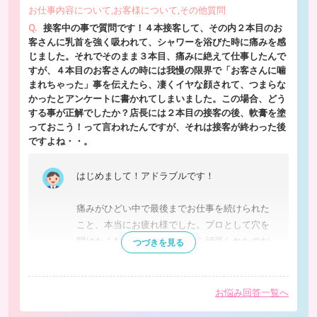
お仕事内容について,お客様について,その他質問
Q.
接客中の事で質問です！４本接客して、その内２本目のお
客さんに乳首を強く吸われて、シャワーを浴びた時に痛みを感
じました。それでそのまま３本目、痛みに絶えて仕事したんで
すが、４本目のお客さんの時には我慢の限界で「お客さんに噛
まれちゃった」事を伝えたら、凄くイヤな顔されて、つまらな
かったとアンケートに書かれてしまいました。この場合、どう
する事が正解でしたか？店長には２本目の接客の後、軟膏を塗
っておこう！って言われたんですが、それは接客が終わった後
ですよね・・。
はじめまして！アドラブルです！
痛みがひどい中で最後までお仕事を続けられた
こと、本当にお疲れ様でした。プロとして穴を
開けたくないという責任感から頑張られたのだ
つづきを見る
と思いますが、まずはご自身の体を一番に労わ
閉じる
ってあげてくださいね。
お悩み回答一覧へ
​今回の件で一番の正解だったのは、「2本目が終