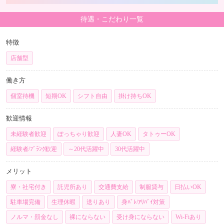
わった時点で店長さんに痛みの深刻さをしっか
り伝え、3本目が始まる前に、患部を保護したり
待遇・こだわり一覧
接客内容を調整したりする時間をもらうこと」
でした。
特徴
店舗型
​そしてお客様には、前の人の影を感じさせると
夢が覚めてしまうため、理由は伏せたまま「今
働き方
日は少し胸が敏感で痛んじゃうから、優しくし
てくれたら嬉しいな」と、目の前のお客様に甘
個室待機
短期OK
シフト自由
掛け持ちOK
えるような伝え方ができれば、お相手も嫌な気
持ちにならずに「守ってあげたい」と思ってく
歓迎情報
れたはずです。
未経験者歓迎
ぽっちゃり歓迎
人妻OK
タトゥーOK
経験者/ﾌﾞﾗﾝｸ歓迎
～20代活躍中
30代活躍中
​アンケートの結果はショックだと思いますが、
それはあなたの魅力が足りなかったわけではな
メリット
く、ただ体が限界だっただけですので、あまり
自分を責めないでくださいね。まずはゆっくり
寮・社宅付き
託児所あり
交通費支給
制服貸与
日払いOK
休んで、傷を癒やしてください。
駐車場完備
生理休暇
送りあり
身ﾊﾞﾚ/ｱﾘﾊﾞｲ対策
ノルマ・罰金なし
裸にならない
受け身にならない
Wi-Fiあり