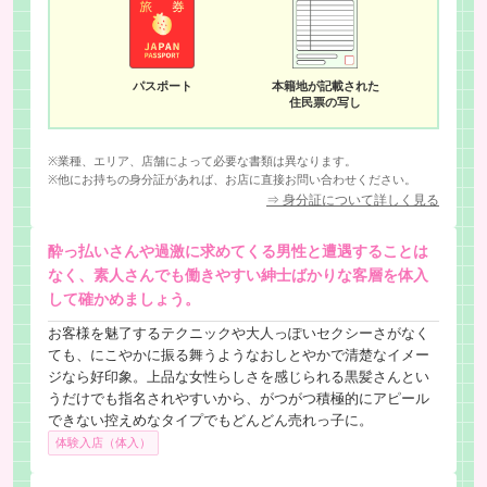
パスポート
本籍地が記載された
住民票の写し
※業種、エリア、店舗によって必要な書類は異なります。
※他にお持ちの身分証があれば、お店に直接お問い合わせください。
⇒ 身分証について詳しく見る
酔っ払いさんや過激に求めてくる男性と遭遇することは
なく、素人さんでも働きやすい紳士ばかりな客層を体入
して確かめましょう。
お客様を魅了するテクニックや大人っぽいセクシーさがなく
ても、にこやかに振る舞うようなおしとやかで清楚なイメー
ジなら好印象。上品な女性らしさを感じられる黒髪さんとい
うだけでも指名されやすいから、がつがつ積極的にアピール
できない控えめなタイプでもどんどん売れっ子に。
体験入店（体入）