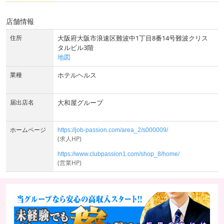
店舗情報
住所
大阪府大阪市浪速区難波中1丁目8番14号難波クリス
タルビル3階
地図
業種
ホテルヘルス
届出店名
大和屋グループ
ホームページ
https://job-passion.com/area_2/s000009/
(求人HP)
https://www.clubpassion1.com/shop_8/home/
(営業HP)