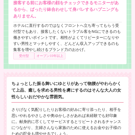
接客する前にお客様の顔をチェックできるモニターがあ
るから、ばったり鉢合わせして身バレするハプニングも
ありません。
ホテルに直行するのではなくフロントへ立ち寄ってもらう受
付型でもあり、接客したくないトラブル客をNGにできるのも
働きやすいポイントです。相性がよくてリピーターになりや
すい男性とマッチしやすく、どんどん収入アップできるのも
集客を増やし続けるブランド力のおかげ。
受付型
オープン10年以上
ちょっとした振る舞いにゆとりがあって物腰がやわらかく
て上品、癒しを求める男性を虜にするのはそんな大人の女
性らしいおだやかな雰囲気。
さりげなく気配りしたりお客様の好みに寄り添ったり、相手を
思いやれるやさしさや奥ゆかしさがあれば未経験でも好印象
に。献身的に尽くしてサービスするとリピートされるチャンス
につながり、主婦さんなら家族のために使えるお金やお子様の
ための貯金も増やせるでしょう。