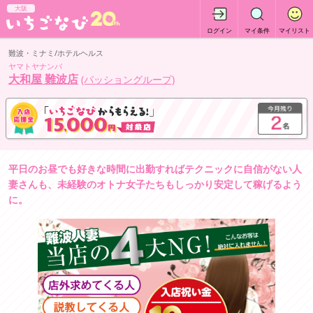
大阪
ログイン
マイ条件
マイリスト
難波・ミナミ/ホテルヘルス
ヤマトヤナンバ
大和屋 難波店
(パッショングループ)
平日のお昼でも好きな時間に出勤すればテクニックに自信がない人
妻さんも、未経験のオトナ女子たちもしっかり安定して稼げるよう
に。