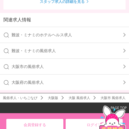
スタッフ求人の詳細を見る
すんなりつかめます。さらに能力を高めていくとどんどん出世して
いくだけでなく、目標を達成することによって歩合がたっぷりプラ
スされるのもモチベーションに。そうして成果によって年齢によら
関連求人情報
ずきちんと評価しているため、若手でも実力によって高収入を目指
せてやりがいにつながるのが魅力的なところです。
難波・ミナミのホテルヘルス求人
難波・ミナミの風俗求人
大阪市の風俗求人
大阪府の風俗求人
風俗求人・いちごなび
大阪版
大阪 風俗求人
大阪市 風俗求人
PAGE TOP
会員登録する
ログイン