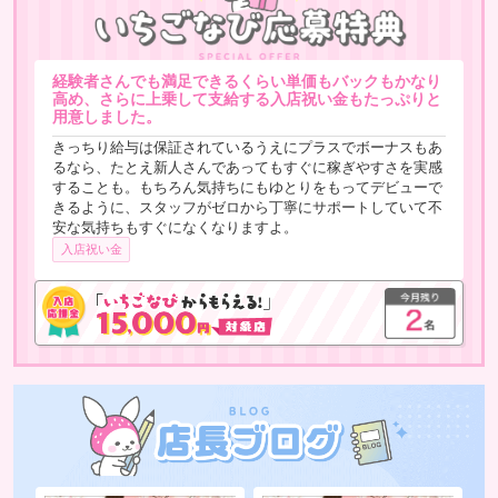
※本指名の本数により、翌月昇給制度あり
お給料例
経験者さんでも満足できるくらい単価もバックもかなり
■Ａさん（勤務2ヶ月）
高め、さらに上乗して支給する入店祝い金もたっぷりと
13：00～21：00出勤
用意しました。
70分コース×2=20,000円
きっちり給与は保証されているうえにプラスでボーナスもあ
90分コース×2=24,000円
るなら、たとえ新人さんであってもすぐに稼ぎやすさを実感
120分コース×1=15,000円
することも。もちろん気持ちにもゆとりをもってデビューで
きるように、スタッフがゼロから丁寧にサポートしていて不
1日のお給料59,000円
安な気持ちもすぐになくなりますよ。
入店祝い金
■Ｂさん（勤務6ヶ月）
10：00～17：00出勤
70分コース×2=20,000円
120分コース×2=30,000円
1日のお給料50,000円
※上記手取り金額
もちろんこれ以上稼いで頂くことも可能です。