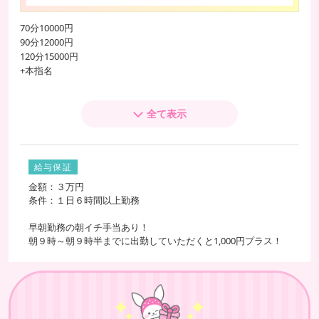
70分10000円
90分12000円
120分15000円
+本指名
本指名本数で昇給
70分13000円の女性もたくさんいます
全て表示
6時間６万円以上の方も
大和屋難波のお給料詳細
給与保証
70分
10000円～13000円
金額：３万円
条件：１日６時間以上勤務
80分
11000円～14000円
早朝勤務の朝イチ手当あり！
90分
12000円～15000円
朝９時～朝９時半までに出勤していただくと1,000円プラス！
120分
15000円～18000円
ネット指名
2000円
本指名
3000円