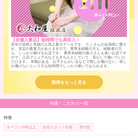
【老舗人妻店】短時間でも高収入！
長年の信頼と実績の人気人妻ホテヘルです。 たくさんの会員様に愛さ
れ、安定の集客力がありますので、業界未経験の方も、経験者の方
も、しっかり稼げるお店です。 業界未経験の新人さんも多いお店です
ので、入店マニュアルなどもきちんとしていて、安心して働いていた
だけます。 本職がある、お子さんがいるなどで朝しか働けない、昼し
か働けないという方も短時間でしっかり稼いでおられます。
動画をもっと見る
待遇・こだわり一覧
特徴
オープン10年以上
女性スタッフ在籍
受付型