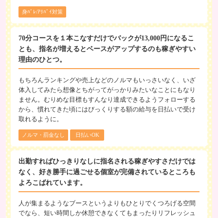
身ﾊﾞﾚ/ｱﾘﾊﾞｲ対策
70分コースを１本こなすだけでバックが13,000円になるこ
とも、指名が増えるとベースがアップするのも稼ぎやすい
理由のひとつ。
もちろんランキングや売上などのノルマもいっさいなく、いざ
体入してみたら想像とちがってがっかりみたいなことにもなり
ません。むりめな目標もすんなり達成できるようフォローする
から、慣れてきた頃にはびっくりする額の給与を日払いで受け
取れるように。
ノルマ・罰金なし
日払いOK
出勤すればひっきりなしに指名される稼ぎやすさだけでは
なく、好き勝手に過ごせる個室が完備されているところも
よろこばれています。
人が集まるようなブースというよりもひとりでくつろげる空間
でなら、短い時間しか休憩できなくてもまったりリフレッシュ