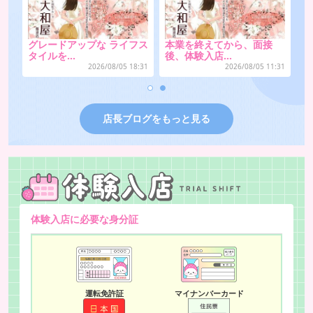
を
グレードアップな ライフス
本業を終えてから、面接
シ
タイルを…
後、体験入店…
短
:31
2026/08/05 18:31
2026/08/05 11:31
店長ブログをもっと見る
体験入店に必要な身分証
運転免許証
マイナンバーカード