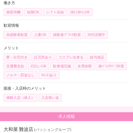
働き方
個室待機
短期OK
シフト自由
掛け持ちOK
歓迎情報
未経験者歓迎
人妻OK
経験者/ﾌﾞﾗﾝｸ歓迎
30代活躍中
メリット
寮・社宅付き
託児所あり
コスプレ出来る
給与保証
交通費支給
日払いOK
駐車場完備
生理休暇
身ﾊﾞﾚ/ｱﾘﾊﾞｲ対策
ノルマ・罰金なし
Wi-Fiあり
面接・入店時のメリット
体験入店（体入）
入店祝い金
求人情報
大和屋 難波店
(パッショングループ)