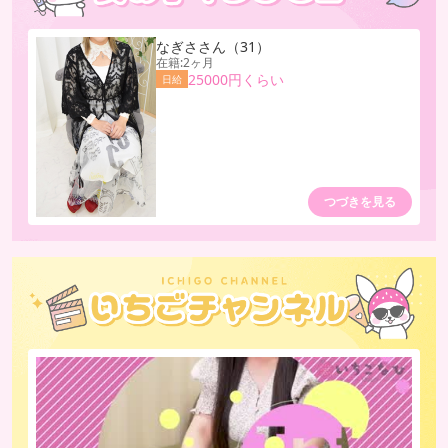
なぎさ
さん
（31）
在籍:2ヶ月
25000円くらい
日給
つづきを見る