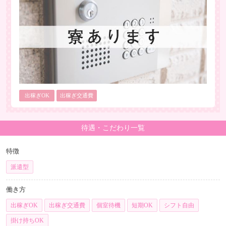
出稼ぎOK
出稼ぎ交通費
待遇・こだわり一覧
特徴
派遣型
働き方
出稼ぎOK
出稼ぎ交通費
個室待機
短期OK
シフト自由
掛け持ちOK