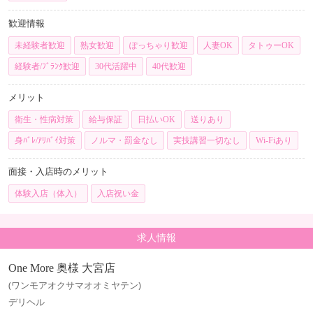
歓迎情報
未経験者歓迎
熟女歓迎
ぽっちゃり歓迎
人妻OK
タトゥーOK
経験者/ﾌﾞﾗﾝｸ歓迎
30代活躍中
40代歓迎
メリット
衛生・性病対策
給与保証
日払いOK
送りあり
身ﾊﾞﾚ/ｱﾘﾊﾞｲ対策
ノルマ・罰金なし
実技講習一切なし
Wi-Fiあり
面接・入店時のメリット
体験入店（体入）
入店祝い金
求人情報
One More 奥様 大宮店
(ワンモアオクサマオオミヤテン)
デリヘル