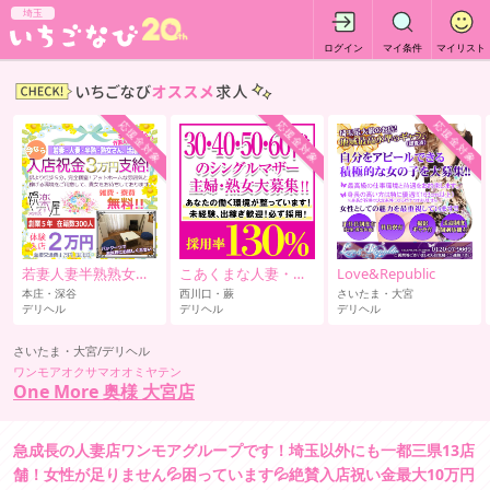
埼玉
ログイン
マイ条件
マイリスト
応援金対象
応援金対象
応援金対象
若妻人妻半熟熟女の娯楽屋本庄店
こあくまな人妻・熟女たち西川口店
Love&Republic
本庄・深谷
西川口・蕨
さいたま・大宮
デリヘル
デリヘル
デリヘル
さいたま・大宮/デリヘル
ワンモアオクサマオオミヤテン
One More 奥様 大宮店
急成長の人妻店ワンモアグループです！埼玉以外にも一都三県13店
舗！女性が足りません💦困っています💦絶賛入店祝い金最大10万円