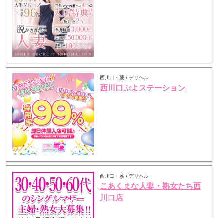
西川口・蕨 / デリヘル
西川口ぷよステーション
西川口・蕨 / デリヘル
こあくまな人妻・熟女たち西
川口店