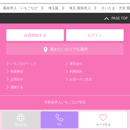
風俗求人・いちごなび
埼玉版
埼玉 風俗求人
さいたま・大宮 
PAGE TOP
会員登録する
ログイン
働きたいエリアを選択
いちごなびトップ
運営会社
免責事項
利用規約
お問合せ
お店へのご意見
通報する
©風俗求人いちごなび埼玉
WEB応募
TEL
キープする