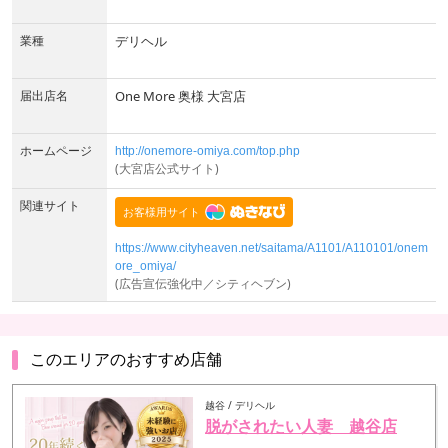
業種
デリヘル
届出店名
One More 奥様 大宮店
ホームページ
http://onemore-omiya.com/top.php
(大宮店公式サイト)
関連サイト
https://www.cityheaven.net/saitama/A1101/A110101/onem
ore_omiya/
(広告宣伝強化中／シティヘブン)
このエリアのおすすめ店舗
越谷 / デリヘル
脱がされたい人妻 越谷店