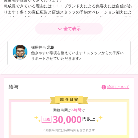
急成長できている理由には・・・ブランド力による集客力には自信があ
ります！多くの宣伝広告と店舗スタッフの予約オペレーション能力によ
り着実にお客様をご案内しご満足いただきリピーター様となって会員数
が日々増加しています。そしてそのたくさんのお客様が来られることで
全て表示
在籍女性の皆さんにも安定してご接客することができ結果ご満足のいく
収入を得ることができています。お客様も女性も増えていくほど皆様が
喜んでくださっているそんな相乗効果が当グループの勢いになっていま
採用担当
北島
す！是非大宮エリアでお仕事を探されている方、今の同業他店にご不安
働きやすい環境を整えています！スタッフからの手厚い
のある方からのご応募を心からお待ちしています
サポートさせていただきます♪
給与
給与について
勤務時間が
5時間
で
30,000
円以上
日給
※勤務時間には待機時間も含まれます