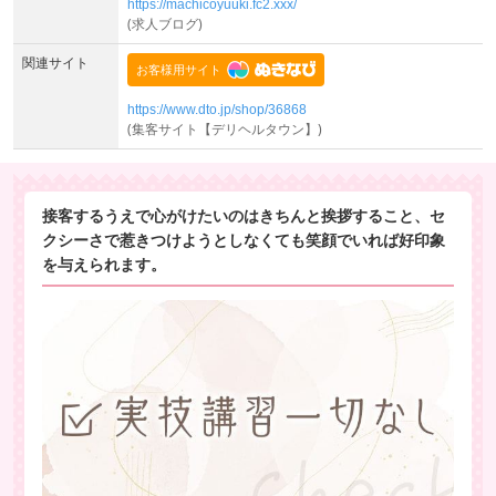
https://machicoyuuki.fc2.xxx/
(求人ブログ)
関連サイト
https://www.dto.jp/shop/36868
(集客サイト【デリヘルタウン】)
接客するうえで心がけたいのはきちんと挨拶すること、セ
クシーさで惹きつけようとしなくても笑顔でいれば好印象
を与えられます。