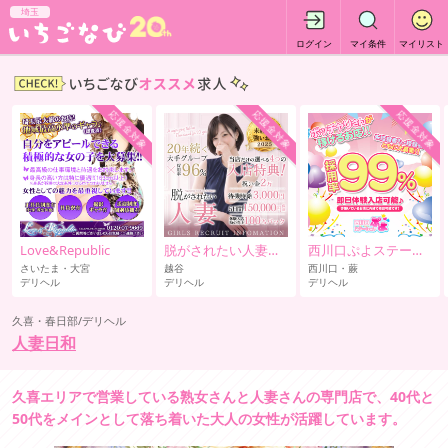
埼玉
ログイン
マイ条件
マイリスト
応援金対象
応援金対象
応援金対象
Love&Republic
脱がされたい人妻 越谷店
西川口ぷよステーショ
さいたま・大宮
越谷
西川口・蕨
デリヘル
デリヘル
デリヘル
久喜・春日部/デリヘル
人妻日和
久喜エリアで営業している熟女さんと人妻さんの専門店で、40代と
50代をメインとして落ち着いた大人の女性が活躍しています。