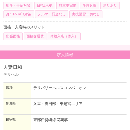
衛生・性病対策
日払いOK
駐車場完備
生理休暇
送りあり
身ﾊﾞﾚ/ｱﾘﾊﾞｲ対策
ノルマ・罰金なし
実技講習一切なし
面接・入店時のメリット
出張面接
面接交通費
体験入店（体入）
求人情報
人妻日和
デリヘル
職種
デリバリーヘルスコンパニオン
勤務地
久喜・春日部・東鷲宮エリア
最寄駅
東部伊勢崎線 花崎駅