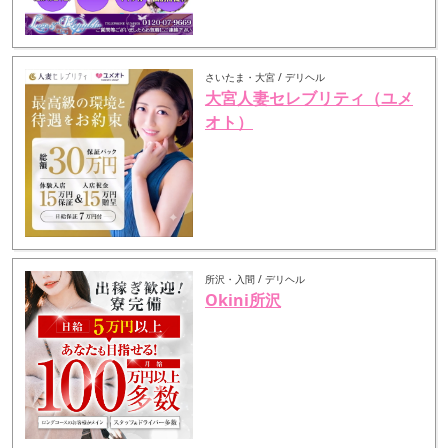
さいたま・大宮 / デリヘル
大宮人妻セレブリティ（ユメ
オト）
所沢・入間 / デリヘル
Okini所沢