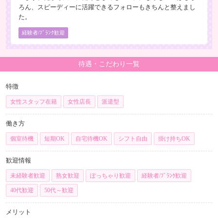
ろん、スピーディーに活躍できるフォローもきちんと整えまし
た。
経験者/ﾌﾞﾗﾝｸ歓迎
待遇・こだわり一覧
特徴
女性スタッフ在籍
女性店長
派遣型
働き方
個室待機
短期OK
自宅待機OK
シフト自由
掛け持ちOK
歓迎情報
未経験者歓迎
熟女歓迎
ぽっちゃり歓迎
経験者/ﾌﾞﾗﾝｸ歓迎
40代歓迎
50代～歓迎
メリット