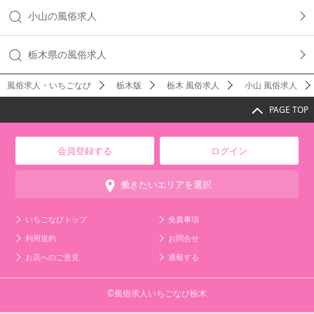
小山の風俗求人
栃木県の風俗求人
風俗求人・いちごなび
栃木版
栃木 風俗求人
小山 風俗求人
PAGE TOP
会員登録する
ログイン
働きたいエリアを選択
いちごなびトップ
免責事項
利用規約
お問合せ
お店へのご意見
通報する
©風俗求人いちごなび栃木