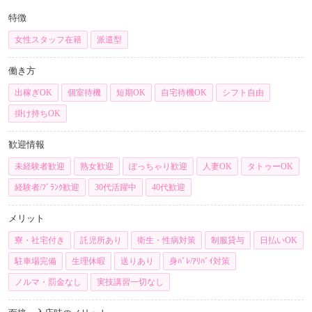
特徴
女性スタッフ在籍
派遣型
働き方
出稼ぎOK
個室待機
短期OK
自宅待機OK
シフト自由
掛け持ちOK
歓迎情報
未経験者歓迎
熟女歓迎
ぽっちゃり歓迎
人妻OK
タトゥーOK
経験者/ﾌﾞﾗﾝｸ歓迎
30代活躍中
40代歓迎
メリット
寮・社宅付き
託児所あり
衛生・性病対策
制服貸与
日払いOK
駐車場完備
生理休暇
送りあり
身ﾊﾞﾚ/ｱﾘﾊﾞｲ対策
ノルマ・罰金なし
実技講習一切なし