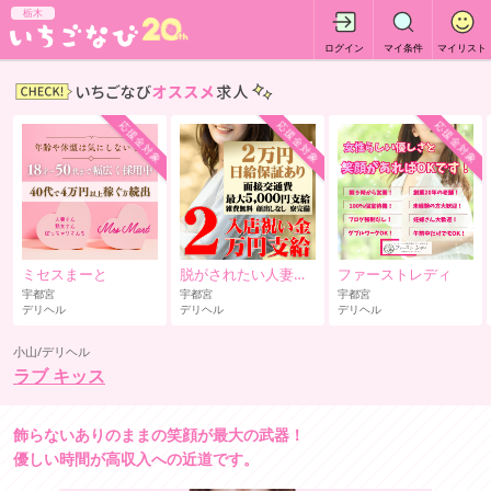
栃木
ログイン
マイ条件
マイリスト
応援金対象
応援金対象
応援金対象
ミセスまーと
脱がされたい人妻 宇都宮店
ファーストレディ
宇都宮
宇都宮
宇都宮
デリヘル
デリヘル
デリヘル
小山/デリヘル
ラブ キッス
飾らないありのままの笑顔が最大の武器！
優しい時間が高収入への近道です。