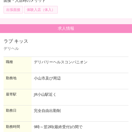
面接・入店時のメリット
出張面接
体験入店（体入）
求人情報
ラブ キッス
デリヘル
職種
デリバリーヘルスコンパニオン
勤務地
小山市及び周辺
最寄駅
JR小山駅近く
勤務日
完全自由出勤制
勤務時間
9時～翌2時(最終受付)の間で