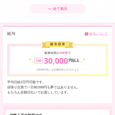
あなたのままで、しっかりと活躍できる環境です。
全て表示
私たちは、一人ひとりの魅力を尊重しながら、少しでも働きやすく、そ
して稼ぎやすい環境づくりに努めています。
例えば、費用無料の寮を完備しているため、「ゼロから始めたい方」や
「遠方から出稼ぎを考えている方」も、すぐに新生活をスタートしてい
給与
給与について
ただけます。
また、出勤についても無理のないシフトで、ご自身のペースを大切にし
ながら働くことが可能です。
勤務時間が
6時間
で
30,000
円以上
日給
あなたの個性や雰囲気を活かしながら、今の自分のままでしっかりと稼
いでください。
※勤務時間には待機時間も含まれます
平均日給3万円可能です。
頑張り次第で一日80,000円も夢ではありません。
もちろん全額日払いでお渡ししています。