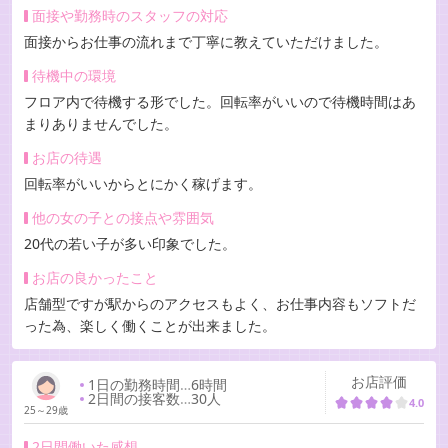
面接や勤務時のスタッフの対応
面接からお仕事の流れまで丁寧に教えていただけました。
待機中の環境
フロア内で待機する形でした。回転率がいいので待機時間はあ
まりありませんでした。
お店の待遇
回転率がいいからとにかく稼げます。
他の女の子との接点や雰囲気
20代の若い子が多い印象でした。
お店の良かったこと
店舗型ですが駅からのアクセスもよく、お仕事内容もソフトだ
った為、楽しく働くことが出来ました。
お店評価
1日の勤務時間
…
6時間
2日間の接客数
…
30人
4.0
25～29歳
2日間働いた感想