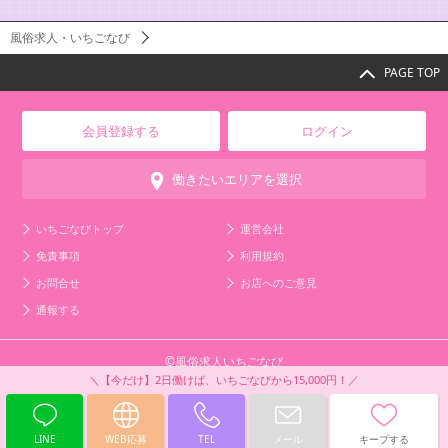
風俗求人・いちごなび
PAGE TOP
会員登録する
ログイン
働きたいエリアを選択
いちごなびトップ
運営会社
免責事項
利用規約
お問合せ
お店へのご意見
通報する
©風俗求人いちごなび
LINE
WEB応募
TEL
メール
キープする