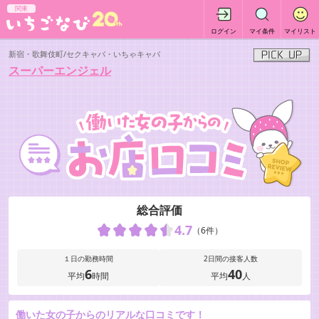
関東
ログイン
マイ条件
マイリスト
新宿・歌舞伎町/セクキャバ・いちゃキャバ
スーパーエンジェル
総合評価
4.7
（6件）
１日の勤務時間
2日間の接客人数
6
40
平均
時間
平均
人
働いた女の子からのリアルな口コミです！