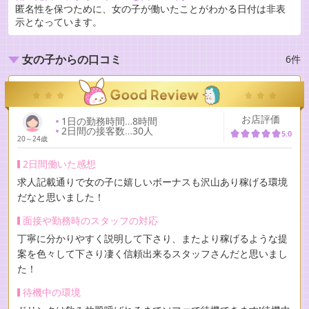
匿名性を保つために、女の子が働いたことがわかる日付は非表
示となっています。
6件
女の子からの口コミ
お店評価
1日の勤務時間
…
8時間
2日間の接客数
…
30人
5.0
20～24歳
2日間働いた感想
求人記載通りで女の子に嬉しいボーナスも沢山あり稼げる環境
だなと思いました！
面接や勤務時のスタッフの対応
丁寧に分かりやすく説明して下さり、またより稼げるような提
案を色々して下さり凄く信頼出来るスタッフさんだと思いまし
た！
待機中の環境