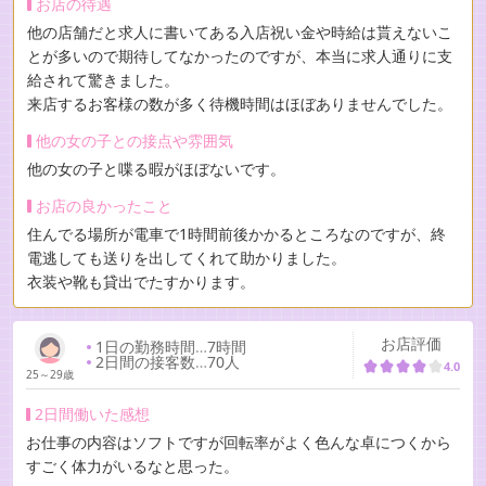
お店の待遇
他の店舗だと求人に書いてある入店祝い金や時給は貰えないこ
とが多いので期待してなかったのですが、本当に求人通りに支
給されて驚きました。
来店するお客様の数が多く待機時間はほぼありませんでした。
他の女の子との接点や雰囲気
他の女の子と喋る暇がほぼないです。
お店の良かったこと
住んでる場所が電車で1時間前後かかるところなのですが、終
電逃しても送りを出してくれて助かりました。
衣装や靴も貸出でたすかります。
お店評価
1日の勤務時間
…
7時間
2日間の接客数
…
70人
4.0
25～29歳
2日間働いた感想
お仕事の内容はソフトですが回転率がよく色んな卓につくから
すごく体力がいるなと思った。