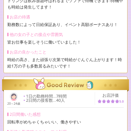
ドリンクは飲み放題呼ばれるまでソファで待機できます!待機中
も時給は発生してます！
お店の待遇
勤務数によって日給保証あり、イベント高額ボーナスあり！
他の女の子との接点や雰囲気
皆お仕事を楽しそうに働いていました！
お店の良かったこと
時給の高さ、また頑張り次第で時給がぐんぐん上がります！時
給1万の子も多数居るみたいです！
お店評価
1日の勤務時間
…
7時間
2日間の接客数
…
40人
5.0
20～24歳
2日間働いた感想
回転率がめちゃくちゃいい、働きやすい