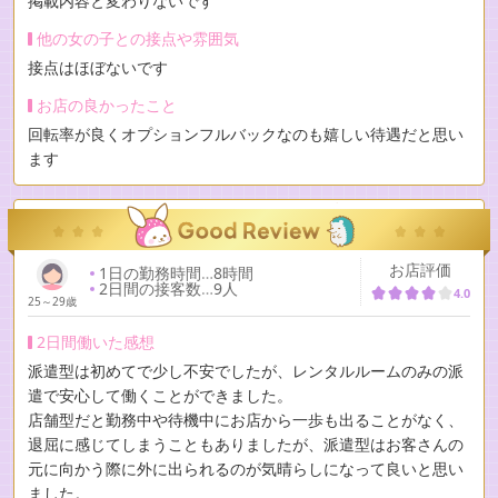
掲載内容と変わりないです
他の女の子との接点や雰囲気
接点はほぼないです
お店の良かったこと
回転率が良くオプションフルバックなのも嬉しい待遇だと思い
ます
お店評価
1日の勤務時間
…
8時間
2日間の接客数
…
9人
4.0
25～29歳
2日間働いた感想
派遣型は初めてで少し不安でしたが、レンタルルームのみの派
遣で安心して働くことができました。
店舗型だと勤務中や待機中にお店から一歩も出ることがなく、
退屈に感じてしまうこともありましたが、派遣型はお客さんの
元に向かう際に外に出られるのが気晴らしになって良いと思い
ました。