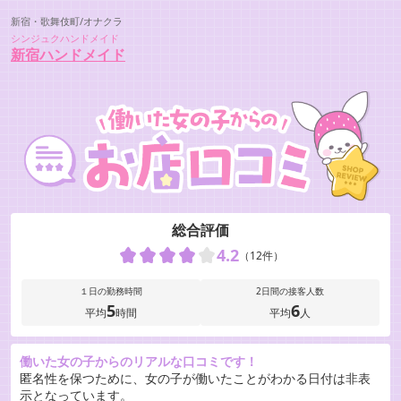
新宿・歌舞伎町/オナクラ
シンジュクハンドメイド
新宿ハンドメイド
総合評価
4.2
（12件）
１日の勤務時間
2日間の接客人数
5
6
平均
時間
平均
人
働いた女の子からのリアルな口コミです！
匿名性を保つために、女の子が働いたことがわかる日付は非表
示となっています。