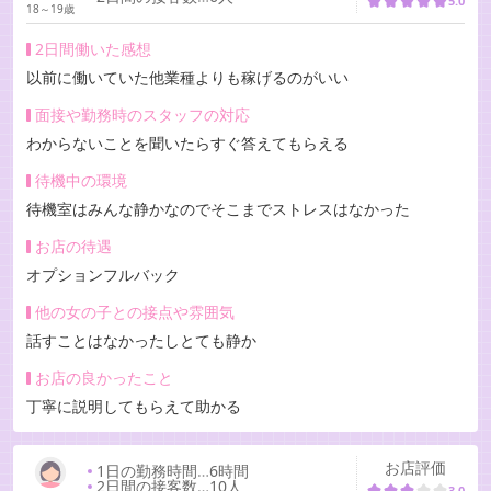
5.0
18～19歳
2日間働いた感想
以前に働いていた他業種よりも稼げるのがいい
面接や勤務時のスタッフの対応
わからないことを聞いたらすぐ答えてもらえる
待機中の環境
待機室はみんな静かなのでそこまでストレスはなかった
お店の待遇
オプションフルバック
他の女の子との接点や雰囲気
話すことはなかったしとても静か
お店の良かったこと
丁寧に説明してもらえて助かる
お店評価
1日の勤務時間
…
6時間
2日間の接客数
…
10人
3.0