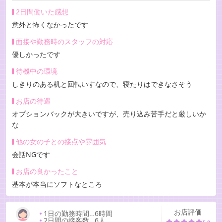
2日間働いた感想
意外と怖くなかったです
面接や勤務時のスタッフの対応
優しかったです
待機中の環境
しきりのある机と回転いすなので、寝たりはできなさそう
お店の待遇
オプションバックが大きいですが、売り込み苦手だと厳しいか
な
他の女の子との接点や雰囲気
会話NGです
お店の良かったこと
基本が本当にソフトなところ
お店評価
1日の勤務時間
…
6時間
2日間の接客数
…
6人