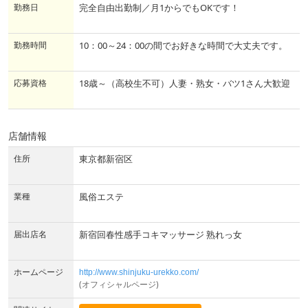
勤務日
完全自由出勤制／月1からでもOKです！
勤務時間
10：00～24：00の間でお好きな時間で大丈夫です。
応募資格
18歳～（高校生不可）人妻・熟女・バツ1さん大歓迎
店舗情報
住所
東京都新宿区
業種
風俗エステ
届出店名
新宿回春性感手コキマッサージ 熟れっ女
ホームページ
http://www.shinjuku-urekko.com/
(オフィシャルページ)