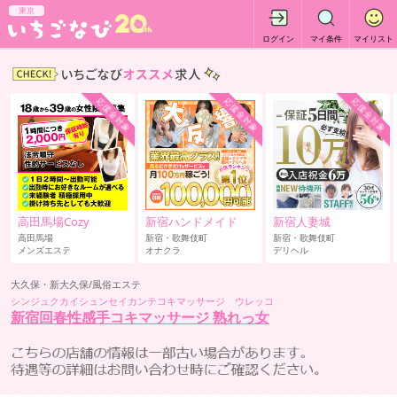
東京
ログイン
マイ条件
マイリスト
応援金対象
応援金対象
応援金対象
高田馬場Cozy
新宿ハンドメイド
新宿人妻城
高田馬場
新宿・歌舞伎町
新宿・歌舞伎町
メンズエステ
オナクラ
デリヘル
大久保・新大久保/風俗エステ
シンジュクカイシュンセイカンテコキマッサージ ウレッコ
新宿回春性感手コキマッサージ 熟れっ女