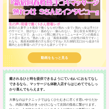
生の声♪現場で働くSさん密着レポ
新宿の人妻手コキ風俗で働くならぜひ熟れっ女で♪ 熟れっ女は手だけ
のサービス、脱がない・舐めない・触られない、 安心安全＆簡単なソ
フトサービスで、あっという間に稼げちゃうニューオープンの風俗エ
ステ店☆ 私たち『熟れっ女』は「風俗未経験」の女性の味方です♪ こ
れなら、風俗未経験者の方も安心ですね♪ 大久保駅(北口)から徒歩1分
圏内とお仕事場へのアクセスも楽チンです☆
動画をもっと見る
癒されるひと時を提供できるようにていねいにおもてなし
できるなら、マッサージも体験入店すらはじめてでもしっ
かり喜んでもらえます。
大事なのはテクニックではなくひたむきに尽くす思いやりだか
ら、内面の魅力がきっかけになって次回の指名に繋がります。