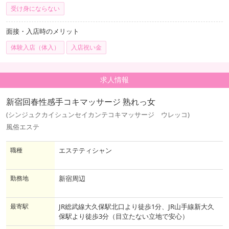
受け身にならない
面接・入店時のメリット
体験入店（体入）
入店祝い金
求人情報
新宿回春性感手コキマッサージ 熟れっ女
(シンジュクカイシュンセイカンテコキマッサージ ウレッコ)
風俗エステ
職種
エステティシャン
勤務地
新宿周辺
最寄駅
JR総武線大久保駅北口より徒歩1分、JR山手線新大久
保駅より徒歩3分（目立たない立地で安心）