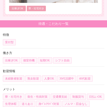
出稼ぎOK
寮・社宅付き
待遇・こだわり一覧
特徴
受付型
働き方
出稼ぎOK
個室待機
短期OK
シフト自由
歓迎情報
未経験者歓迎
熟女歓迎
人妻OK
30代活躍中
40代歓迎
メリット
寮・社宅付き
衛生・性病対策
交通費支給
制服貸与
日払いOK
生理休暇
送りあり
身ﾊﾞﾚ/ｱﾘﾊﾞｲ対策
ノルマ・罰金なし