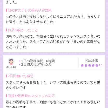
ました。
他の女の子との接点や雰囲気
女の子とは深く接触しないようにマニュアルがあり、あまりす
れ違うこともありませんでした。
お店の良かったこと
回転率が高いので、本指名に繋げられるチャンスが多く良いな
と思いました。スタッフさんの印象がかなり良いのも素敵だな
と思いました。
お店評価
1日の勤務時間
…
6時間
2日間の接客数
…
5人
5.0
20～24歳
2日間働いた感想
スタッフさんも客層もよく、シフトの融通も利くのでとても働
きやすいです
面接や勤務時のスタッフの対応
最初の説明も丁寧で、勤務中も色々と気にかけてくれる優しい
方が多いです