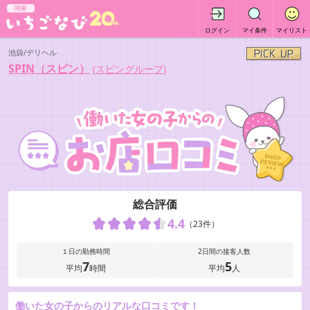
関東
ログイン
マイ条件
マイリスト
池袋/デリヘル
SPIN（スピン）
(スピングループ)
総合評価
4.4
（23件）
１日の勤務時間
2日間の接客人数
7
5
平均
時間
平均
人
働いた女の子からのリアルな口コミです！