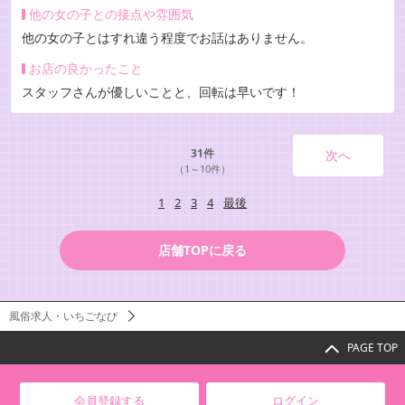
他の女の子との接点や雰囲気
他の女の子とはすれ違う程度でお話はありません。
お店の良かったこと
スタッフさんが優しいことと、回転は早いです！
31件
次へ
（1～10件）
1
2
3
4
最後
店舗TOPに戻る
風俗求人・いちごなび
PAGE TOP
会員登録する
ログイン