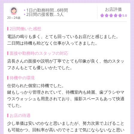
お店評価
1日の勤務時間
…
6時間
2日間の接客数
…
5人
5.0
20～24歳
2日間働いた感想
電話の鳴りも多く、とても回っているお店だと感じました。
二日間は待機も殆どなく仕事が入ってきました。
面接や勤務時のスタッフの対応
店長さんの面接や説明が丁寧でとても印象が良く、他のスタッ
フさんもとても優しいかたでした。
待機中の環境
仕切られた個室に待機でした。
鍵もしっかり管理されていて、待機室内も綺麗、歯ブラシやマ
ウスウォッシュも用意されており、撮影スペースもあって快適
でした。
お店の待遇
少し単価は安いのかなと思いましたが、努力次第で上げること
も可能かつ、回転率が高いのでそこまで気にならないなと思い