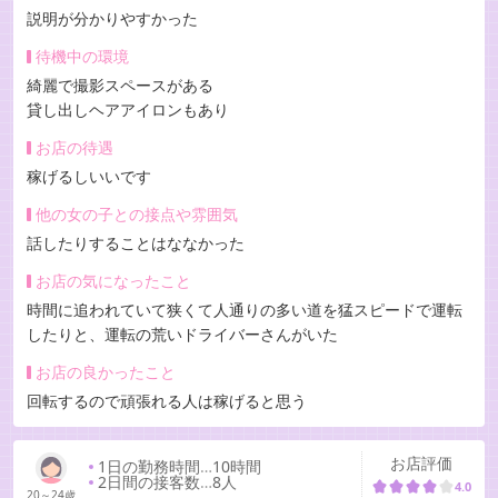
説明が分かりやすかった
待機中の環境
綺麗で撮影スペースがある
貸し出しヘアアイロンもあり
お店の待遇
稼げるしいいです
他の女の子との接点や雰囲気
話したりすることはななかった
お店の気になったこと
時間に追われていて狭くて人通りの多い道を猛スピードで運転
したりと、運転の荒いドライバーさんがいた
お店の良かったこと
回転するので頑張れる人は稼げると思う
お店評価
1日の勤務時間
…
10時間
2日間の接客数
…
8人
4.0
20～24歳