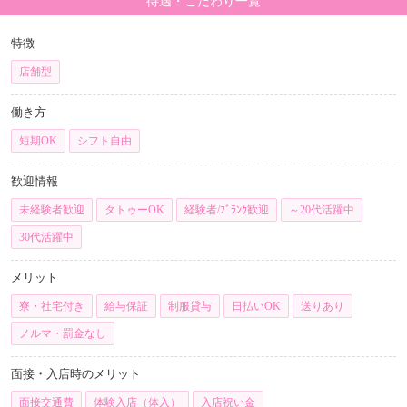
待遇・こだわり一覧
特徴
店舗型
働き方
短期OK
シフト自由
歓迎情報
未経験者歓迎
タトゥーOK
経験者/ﾌﾞﾗﾝｸ歓迎
～20代活躍中
30代活躍中
メリット
寮・社宅付き
給与保証
制服貸与
日払いOK
送りあり
ノルマ・罰金なし
面接・入店時のメリット
面接交通費
体験入店（体入）
入店祝い金