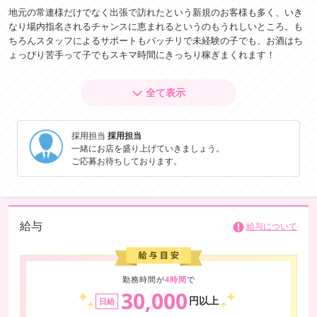
地元の常連様だけでなく出張で訪れたという新規のお客様も多く、いき
なり場内指名されるチャンスに恵まれるというのもうれしいところ。も
ちろんスタッフによるサポートもバッチリで未経験の子でも、お酒はち
ょっぴり苦手って子でもスキマ時間にきっちり稼ぎまくれます！
お客様をよろこばせるテクに自信がない初心者さんでも、とにかくガッ
全て表示
ツリ稼げるのは軽くスキンシップするだけのプレイ内容だから。過激な
サービスが求められたりマッサージスキルが必要だったりなんてことも
なく、入店したては初々しい不慣れなくらいが好印象。未経験さんだけ
採用担当
採用担当
ではなくキャバ嬢さんの副業としても働けるように、売上ノルマも待機
一緒にお店を盛り上げていきましょう。
時給のカットもモチベが下がるものはなくしました。
ご応募お待ちしております。
給与
給与について
勤務時間が
4時間
で
30,000
円以上
日給