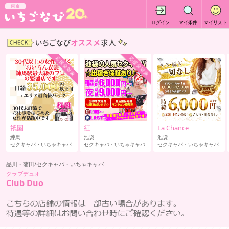
東京
ログイン
マイ条件
マイリスト
応援金対象
応援金対象
祇園
紅
La Chance
練馬
池袋
池袋
セクキャバ・いちゃキャバ
セクキャバ・いちゃキャバ
セクキャバ・いちゃキャバ
品川・蒲田/セクキャバ・いちゃキャバ
クラブデュオ
Club Duo