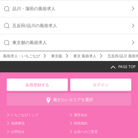
品川・蒲田の風俗求人
五反田/品川の風俗求人
東京都の風俗求人
風俗求人・いちごなび
東京版
東京 風俗求人
五反田/品川 風俗
PAGE TOP
会員登録する
ログイン
働きたいエリアを選択
いちごなびトップ
運営会社
免責事項
利用規約
お問合せ
お店へのご意見