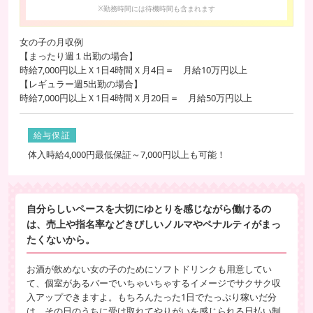
※勤務時間には待機時間も含まれます
女の子の月収例
【まったり週１出勤の場合】
時給7,000円以上Ｘ1日4時間Ｘ月4日＝ 月給10万円以上
【レギュラー週5出勤の場合】
時給7,000円以上Ｘ1日4時間Ｘ月20日＝ 月給50万円以上
給与保証
体入時給4,000円最低保証～7,000円以上も可能！
自分らしいペースを大切にゆとりを感じながら働けるの
は、売上や指名率などきびしいノルマやペナルティがまっ
たくないから。
お酒が飲めない女の子のためにソフトドリンクも用意してい
て、個室があるバーでいちゃいちゃするイメージでサクサク収
入アップできますよ。もちろんたった1日でたっぷり稼いだ分
は、その日のうちに受け取れてやりがいを感じられる日払い制