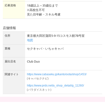
応募資格
18歳以上～35歳位まで
※高校生不可
見た目年齢・スキル考慮
店舗情報
住所
東京都大田区蒲田5-9-15コスモス館7B号室
地図
業種
セクキャバ・いちゃキャバ
届出店名
Club Duo
関連サイト
https://www.cabaseku.jp/kanto/oota/shop/1453/
(キャバセクナビ)
https://www.prds.net/a_shop_detail/g_11260/
(パラダイスネット)