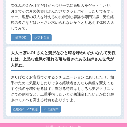
春休みの２か月間だけがっつり一気に高収入をゲットしたり、
月１でその月の美容代ぶんだけサクッとバイトしたりでもオッ
ケー。理想の収入を叶えるのに特別な容姿や専門知識、男性経
験の多さなどはいっさい求められないからとりあえず体験入店
してみて。
短期OK
シフト自由
大人っぽいOLさんと贅沢なひと時を味わいたいなんて男性
には、上品な色気が溢れる落ち着きのあるお姉さん世代が
人気に。
さりげなくお客様ウケするシチュエーションにあわせたり、相
手のために気配りしたりできる経験者さんなら業種を変えても
すぐ指名を増やせるはず。稼げる待遇はもちろん美容クリニッ
クでの割引など、二重手術したいとか肌課金したいとか自分磨
きのモチベも高まる特典もありますよ。
経験者/ﾌﾞﾗﾝｸ歓迎
30代活躍中