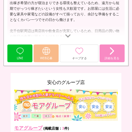
出稼ぎ希望の方が寝泊まりできる環境も整えているため、遠方から短
期でがっつり稼ぎたいという女性も大歓迎です。お部屋には生活に必
要な家具や家電などの設備がすべて揃っており、余計な準備をするこ
となくカバン一つでその日から働けます。
北千住駅周辺は商店街や飲食店が充実しているため、日用品の買い物
や毎日の食事に困ることはありません。
LINE
WEB応募
キープする
詳細を見る
安心のグループ店
モアグループ
(掲載店舗：
3
件)