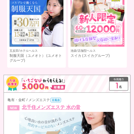
五反田/ホテルヘルス
池袋/店舗型ヘルス
関
ド
制服天国（ユメオト）
(ユメオト
スイカ
(スイカグループ)
横
グループ)
亀有・金町 / メンズエステ
非風俗
北千住メンズエステ 水の音
NEW