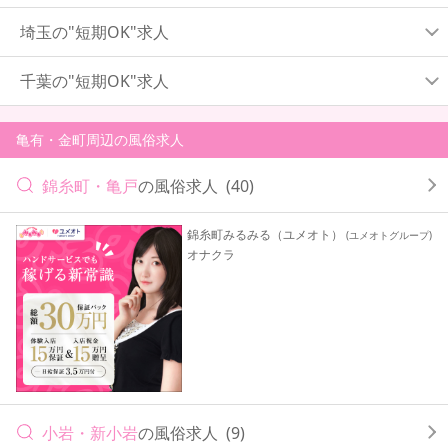
埼玉の"短期OK"求人
千葉の"短期OK"求人
亀有・金町周辺の風俗求人
錦糸町・亀戸
の風俗求人
(40)
錦糸町みるみる（ユメオト）
(ユメオトグループ)
オナクラ
小岩・新小岩
の風俗求人
(9)