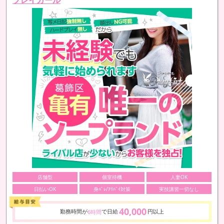
店舗型
個室待機
人妻OK
日払いOK
身ﾊﾞﾚ/ｱﾘﾊﾞｲ対策
実技講習一切なし
40,000
勤務時間が
で日給
円以上
6時間