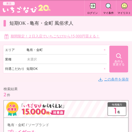
東京
ログイン
マイ条件
マイリスト
短期OK - 亀有・金町 風俗求人
期間限定！２日入店でいちごなびから15,000円貰える！
エリア
亀有・金町
×
業種
条件を
変更する
待遇こだわり
短期OK
×
この条件を保存
検索結果
2
件
亀有・金町 / ソープランド
プレイガール