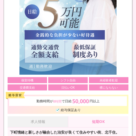
個室待機
シフト自由
未経験者歓迎
交通費支給
日払いOK
裸にならない
50,000
勤務時間が
で日給
円以上
8時間
給与保証あり
求人情報
短期OK
下町情緒と新しさが融合した治安が良くて住みやすい街、北千住。