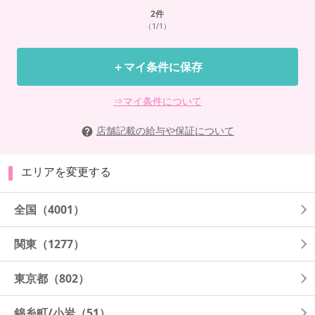
2
件
（1/1）
＋マイ条件に保存
⇒マイ条件について
店舗記載の給与や保証について
エリアを変更する
全国
（4001）
関東
（1277）
東京都
（802）
錦糸町/小岩
（51）