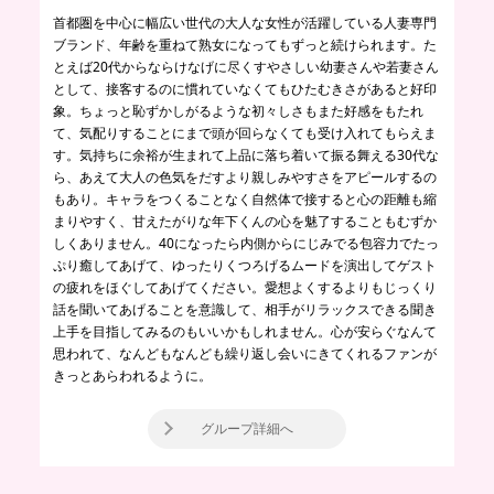
首都圏を中心に幅広い世代の大人な女性が活躍している人妻専門
ブランド、年齢を重ねて熟女になってもずっと続けられます。た
とえば20代からならけなげに尽くすやさしい幼妻さんや若妻さん
として、接客するのに慣れていなくてもひたむきさがあると好印
象。ちょっと恥ずかしがるような初々しさもまた好感をもたれ
て、気配りすることにまで頭が回らなくても受け入れてもらえま
す。気持ちに余裕が生まれて上品に落ち着いて振る舞える30代な
ら、あえて大人の色気をだすより親しみやすさをアピールするの
もあり。キャラをつくることなく自然体で接すると心の距離も縮
まりやすく、甘えたがりな年下くんの心を魅了することもむずか
しくありません。40になったら内側からにじみでる包容力でたっ
ぷり癒してあげて、ゆったりくつろげるムードを演出してゲスト
の疲れをほぐしてあげてください。愛想よくするよりもじっくり
話を聞いてあげることを意識して、相手がリラックスできる聞き
上手を目指してみるのもいいかもしれません。心が安らぐなんて
思われて、なんどもなんども繰り返し会いにきてくれるファンが
きっとあらわれるように。
グループ詳細へ