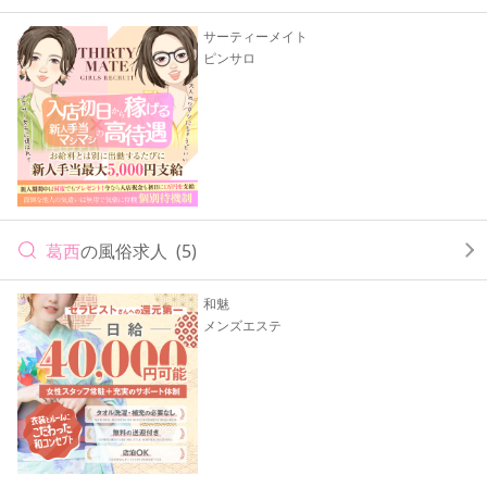
サーティーメイト
ピンサロ
葛西
の風俗求人
(5)
和魅
メンズエステ