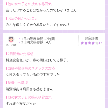
他の女の子との接点や雰囲気
会ったりすることはなかったのでわかりません
お店の良かったこと
みんな優しくて居心地良いとこですかね？
お店評価
1日の勤務時間
…
7時間
2日間の接客数
…
4人
4.0
35～39歳
2日間働いた感想
料金設定低いが、客の回転はしてる様子。
面接や勤務時のスタッフの対応
女性スタッフもいるので丁寧でした
待機中の環境
清潔感あり窮屈さも感じません
他の女の子との接点や雰囲気
すれ違う程度だった