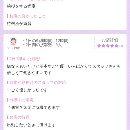
挨拶をする程度
お店の良かったこと
待機所が綺麗
お店評価
1日の勤務時間
…
12時間
2日間の接客数
…
6人
5.0
35～39歳
2日間働いた感想
嫌な人もいたけど基本すごく優しい人ばかりでスタッフさんも
優しくて働きやすいです
面接や勤務時のスタッフの対応
すごく優しかったです
待機中の環境
半個室？気楽に待機できます
お店の待遇
出勤したいときに働けます