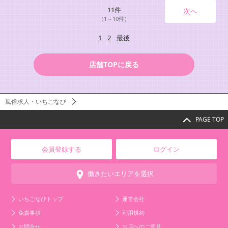
11件
次へ
（1～10件）
1
2
最後
店舗TOPに戻る
風俗求人・いちごなび
PAGE TOP
会員登録する
ログイン
働きたいエリアを選択
いちごなびトップ
運営会社
免責事項
利用規約
お問合せ
お店へのご意見