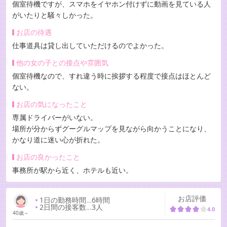
個室待機ですが、スマホをイヤホン付けずに動画を見ている人
がいたりと騒々しかった。
お店の待遇
仕事道具は貸し出していただけるのでよかった。
他の女の子との接点や雰囲気
個室待機なので、すれ違う時に挨拶する程度で接点はほとんど
ない。
お店の気になったこと
専属ドライバーがいない。
場所が分からずグーグルマップを見ながら向かうことになり、
かなり道に迷い心が折れた。
お店の良かったこと
事務所が駅から近く、ホテルも近い。
お店評価
1日の勤務時間
…
6時間
2日間の接客数
…
3人
4.0
40歳～