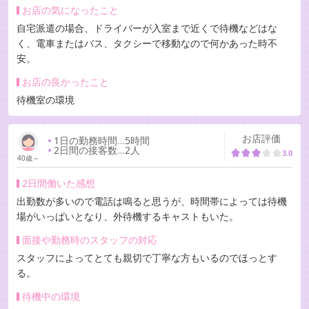
お店の気になったこと
自宅派遣の場合、ドライバーが入室まで近くで待機などはな
く、電車またはバス、タクシーで移動なので何かあった時不
安。
お店の良かったこと
待機室の環境
お店評価
1日の勤務時間
…
5時間
2日間の接客数
…
2人
3.0
40歳～
2日間働いた感想
出勤数が多いので電話は鳴ると思うが、時間帯によっては待機
場がいっぱいとなり、外待機するキャストもいた。
面接や勤務時のスタッフの対応
スタッフによってとても親切で丁寧な方もいるのでほっとす
る。
待機中の環境