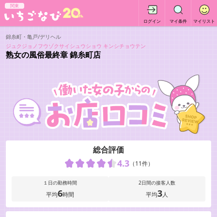
関東
ログイン
マイ条件
マイリスト
錦糸町・亀戸/デリヘル
ジュクジョノフウゾクサイシュウショウ キンシチョウテン
熟女の風俗最終章 錦糸町店
総合評価
4.3
（11件）
１日の勤務時間
2日間の接客人数
6
3
平均
時間
平均
人