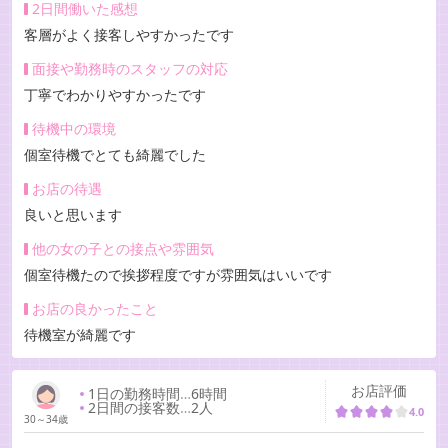
2日間働いた感想
客層がよく接客しやすかったです
面接や勤務時のスタッフの対応
丁寧でわかりやすかったです
待機中の環境
個室待機でとても綺麗でした
お店の待遇
良いと思います
他の女の子との接点や雰囲気
個室待機たので挨拶程度ですが雰囲気はいいです
お店の良かったこと
待機室が綺麗です
お店評価
1日の勤務時間
…
6時間
2日間の接客数
…
2人
4.0
30～34歳