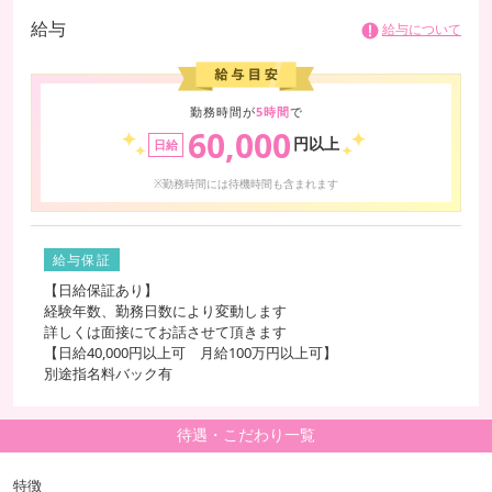
給与
給与について
勤務時間が
5時間
で
60,000
円以上
日給
※勤務時間には待機時間も含まれます
給与保証
【日給保証あり】
経験年数、勤務日数により変動します
詳しくは面接にてお話させて頂きます
【日給40,000円以上可 月給100万円以上可】
別途指名料バック有
待遇・こだわり一覧
特徴