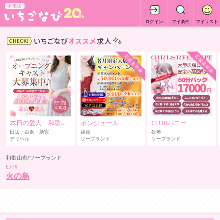
和歌山
ログイン
マイ条件
マイリスト
応援金対象
応援金対象
本日の愛人 和歌山店
ボンジュール
CLUBバニー
田辺・白浜・新宮
福原
雄琴
デリヘル
ソープランド
ソープランド
和歌山市/ソープランド
ﾋﾉﾄﾘ
火の鳥