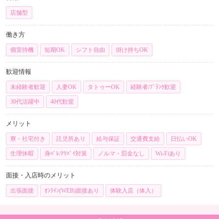
店舗型
働き方
個室待機
短期OK
シフト自由
掛け持ちOK
歓迎情報
未経験者歓迎
人妻OK
タトゥーOK
経験者/ﾌﾞﾗﾝｸ歓迎
30代活躍中
40代歓迎
メリット
寮・社宅付き
託児所あり
給与保証
交通費支給
日払いOK
生理休暇
身ﾊﾞﾚ/ｱﾘﾊﾞｲ対策
ノルマ・罰金なし
Wi-Fiあり
面接・入店時のメリット
出張面接
ｵﾝﾗｲﾝ(WEB)面接あり
体験入店（体入）