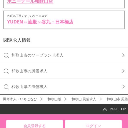
ポニーテール和歌山店
谷町九丁目 / デリバリーエステ
YUDEN～油殿～谷九・日本橋店
関連求人情報
和歌山市のソープランド求人
和歌山市の風俗求人
和歌山県の風俗求人
風俗求人・いちごなび
和歌山版
和歌山 風俗求人
和歌山市 風
PAGE TOP
会員登録する
ログイン