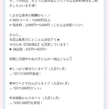
そこで今回は、ちょっと踏み込んでリアルなお給料事情をご紹
介しちゃいます💰✨
＼まずは基本の報酬から！／
✔ 60分コース：13,000円以上
✔ 指名料：2,000円〜5,000円（こちらは全額バック）
さらに…
当店は集客力にとことん自信アリ🔥
そのため【日給保証】も充実しています！
▶ 保証額：6万円〜8万円✨
実際に活躍中の女の子たちの一例はこちら👇
💎しっかり稼ぎたいタイプ（入店7ヶ月）
→ 1日117,000円達成！
🍓Wワークでのんびりタイプ（入店3ヶ月）
→ 1日71,000円ゲット♪
🌸未経験からスタート（入店1ヶ月）
→ 1日61,000円を実現！