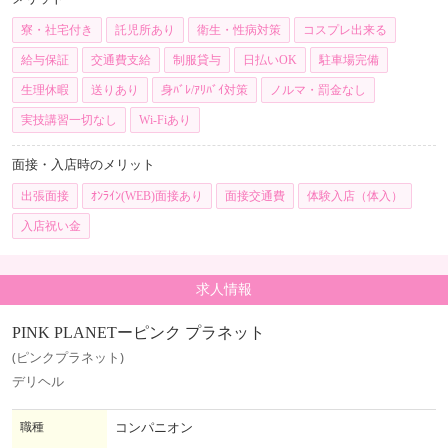
寮・社宅付き
託児所あり
衛生・性病対策
コスプレ出来る
給与保証
交通費支給
制服貸与
日払いOK
駐車場完備
生理休暇
送りあり
身ﾊﾞﾚ/ｱﾘﾊﾞｲ対策
ノルマ・罰金なし
実技講習一切なし
Wi-Fiあり
面接・入店時のメリット
出張面接
ｵﾝﾗｲﾝ(WEB)面接あり
面接交通費
体験入店（体入）
入店祝い金
求人情報
PINK PLANETーピンク プラネット
(ピンクプラネット)
デリヘル
職種
コンパニオン