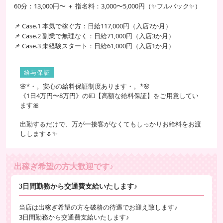
「ちょっと話を聞いてみたい」そんな方も大歓迎！
60分：13,000円〜 ＋ 指名料：3,000〜5,000円（✨フルバック✨）
まずはお気軽に面接からどうぞ♪
📌 Case.1 本気で稼ぐ方：日給117,000円（入店7か月）
📌 Case.2 副業で無理なく：日給71,000円（入店3か月）
📌 Case.3 未経験スタート：日給61,000円（入店1か月）
給与保証
🌸*・。安心の給料保証制度あります・。*🌸
《1日4万円〜8万円》の💴【高額な給料保証】をご用意してい
ます🎀
出勤するだけで、万が一接客がなくてもしっかりお給料をお渡
しします🌷✨
出稼ぎ希望の方大歓迎です♪
3日間勤務から交通費支給いたします♪
当店は出稼ぎ希望の方を破格の待遇でお迎え致します♪
3日間勤務から交通費支給いたします♪