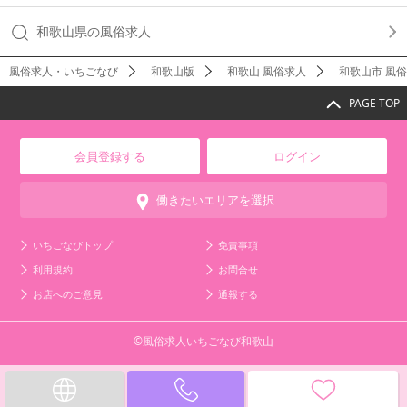
和歌山県の風俗求人
風俗求人・いちごなび
和歌山版
和歌山 風俗求人
和歌山市 風
PAGE TOP
会員登録する
ログイン
働きたいエリアを選択
いちごなびトップ
免責事項
利用規約
お問合せ
お店へのご意見
通報する
©風俗求人いちごなび和歌山