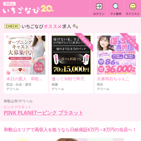
和歌山
ログイン
マイ条件
マイリスト
応援金対象
応援金対象
本日の愛人 和歌山店
逢って30秒で即尺
兵庫明石ちゃんこ
田辺・白浜・新宮
祇園
明石
デリヘル
デリヘル
デリヘル
和歌山市/デリヘル
ピンクプラネット
PINK PLANETーピンク プラネット
和歌山エリアで高収入を狙うなら日給保証6万円～8万円の当店へ！