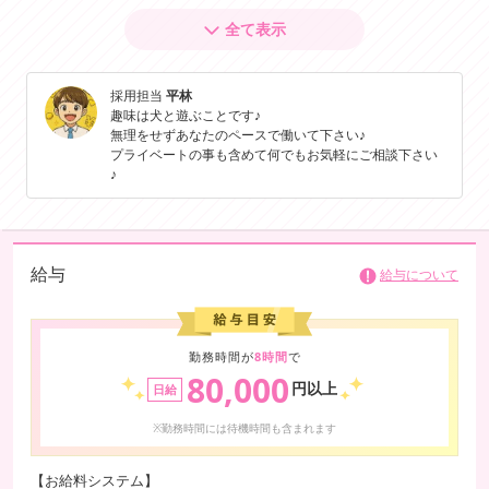
💎《集客力 × 時間効率 × 安心できるお客様層》💎
全て表示
これがしっかり収入に繋がる理由です！
【複数の媒体で検索上位を独占中！】
採用担当
平林
圧倒的な集客力があるので、お客様に困ることはほぼありません◎
趣味は犬と遊ぶことです♪
体力に自信がない方も、無理のない接客数で調整できます♪
無理をせずあなたのペースで働いて下さい♪
プライベートの事も含めて何でもお気軽にご相談下さい
【ほとんどの移動が5分圏内🚗】
♪
移動の負担が少ないため、短時間勤務でも効率よく収入に繋がります！
【来店されるお客様が紳士的✨】
在籍スタッフからも「優しい方ばかりで安心」と好評♪
給与
地域柄もあり、余裕のある落ち着いた方が多いのが特徴です。
給与について
🌸Pink Planetでは🌸
高収入だけでなく、安心して働ける環境づくりを大切にしています。
勤務時間が
8時間
で
女性スタッフ全員が、言葉づかいや心配りを意識して接しています🌿
80,000
円以上
日給
また、スタッフは和歌山出身ではないため、地元での身バレを気にして
いる方も安心♪
※勤務時間には待機時間も含まれます
ご自宅や個室での待機にも対応しています。
【お給料システム】