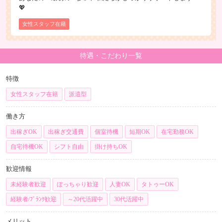
💖
女性スタッフ在籍
待遇・こだわり一覧
特徴
女性スタッフ在籍
派遣型
働き方
出稼ぎOK
出稼ぎ交通費
個室待機
短期OK
在宅勤務OK
自宅待機OK
シフト自由
掛け持ちOK
歓迎情報
未経験者歓迎
ぽっちゃり歓迎
人妻OK
タトゥーOK
経験者/ﾌﾞﾗﾝｸ歓迎
～20代活躍中
30代活躍中
メリット