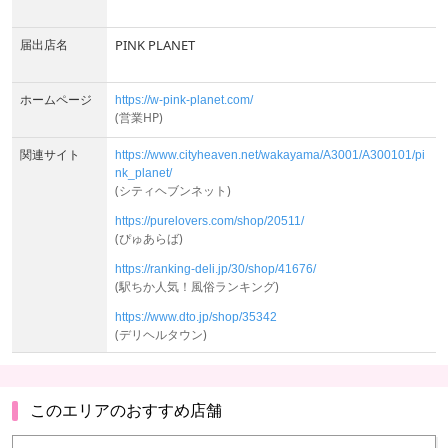
届出店名
PINK PLANET
ホームページ
https://w-pink-planet.com/
(営業HP)
関連サイト
https://www.cityheaven.net/wakayama/A3001/A300101/pi
nk_planet/
(シティヘブンネット)
https://purelovers.com/shop/20511/
(ぴゅあらば)
https://ranking-deli.jp/30/shop/41676/
(駅ちか人気！風俗ランキング)
https://www.dto.jp/shop/35342
(デリヘルタウン)
このエリアのおすすめ店舗