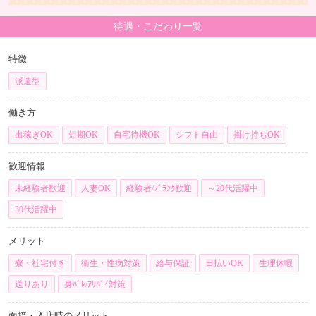
待遇・こだわり一覧
特徴
派遣型
働き方
出稼ぎOK
短期OK
自宅待機OK
シフト自由
掛け持ちOK
歓迎情報
未経験者歓迎
人妻OK
経験者/ﾌﾞﾗﾝｸ歓迎
～20代活躍中
30代活躍中
メリット
寮・社宅付き
衛生・性病対策
給与保証
日払いOK
生理休暇
送りあり
身ﾊﾞﾚ/ｱﾘﾊﾞｲ対策
面接・入店時のメリット