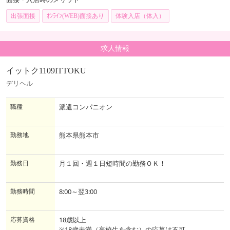
出張面接
ｵﾝﾗｲﾝ(WEB)面接あり
体験入店（体入）
求人情報
イットク1109ITTOKU
デリヘル
職種
派遣コンパニオン
勤務地
熊本県熊本市
勤務日
月１回・週１日短時間の勤務ＯＫ！
勤務時間
8:00～翌3:00
応募資格
18歳以上
※18歳未満（高校生を含む）の応募は不可