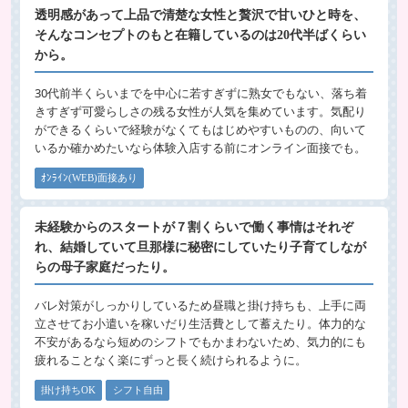
透明感があって上品で清楚な女性と贅沢で甘いひと時を、
そんなコンセプトのもと在籍しているのは20代半ばくらい
から。
30代前半くらいまでを中心に若すぎずに熟女でもない、落ち着
きすぎず可愛らしさの残る女性が人気を集めています。気配り
ができるくらいで経験がなくてもはじめやすいものの、向いて
いるか確かめたいなら体験入店する前にオンライン面接でも。
ｵﾝﾗｲﾝ(WEB)面接あり
未経験からのスタートが７割くらいで働く事情はそれぞ
れ、結婚していて旦那様に秘密にしていたり子育てしなが
らの母子家庭だったり。
バレ対策がしっかりしているため昼職と掛け持ちも、上手に両
立させてお小遣いを稼いだり生活費として蓄えたり。体力的な
不安があるなら短めのシフトでもかまわないため、気力的にも
疲れることなく楽にずっと長く続けられるように。
掛け持ちOK
シフト自由