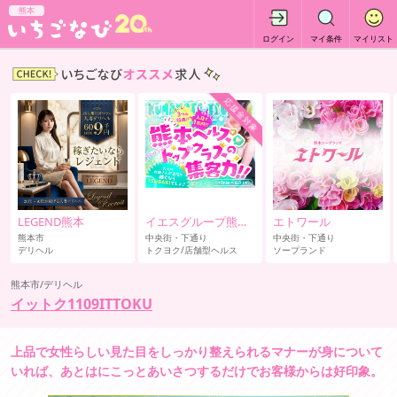
熊本
ログイン
マイ条件
マイリスト
応援金対象
LEGEND熊本
イエスグループ熊本 TSUBAKI
エトワール
熊本市
中央街・下通り
中央街・下通り
デリヘル
トクヨク/店舗型ヘルス
ソープランド
熊本市/デリヘル
イットク1109ITTOKU
上品で女性らしい見た目をしっかり整えられるマナーが身について
いれば、あとはにこっとあいさつするだけでお客様からは好印象。