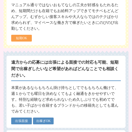
マニュアル通りではないおもてなしの工夫が好感をもたれるた
め、短期間だけも在籍でもお給料アップできてモチベもどんど
んアップ。むずかしい接客スキルや大人ならではのテクばかり
求められず、マイペースな働き方で稼ぎたいときにのびのび出
勤してください。
短期OK
遠方からの応募には出張による面接での対応も可能、短期
間で出稼ぎしたいなど希望があればどんなことでも相談く
ださい。
本業があるならもちろん掛け持ちとしてでももちろん働けて、
週１からでも曜日を決めなくてもよく融通をきかせやすいで
す。特別な経験など求められないため久しぶりでも初めてで
も、若い子ばかり在籍するブランドからの移籍先としても選ん
でみてください。
出張面接
出稼ぎOK