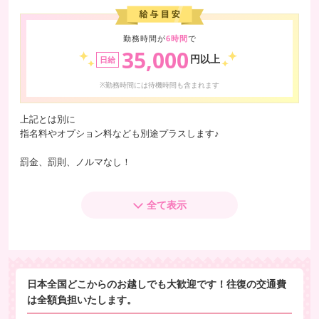
勤務時間が
6時間
で
35,000
円以上
日給
※勤務時間には待機時間も含まれます
上記とは別に
指名料やオプション料なども別途プラスします♪
罰金、罰則、ノルマなし！
さらにご相談でお給料アップも可能です!!
完全全額日払い制
全て表示
■基本給与■
60分
8000円～(手取り)
※指名料金含む
日本全国どこからのお越しでも大歓迎です！往復の交通費
※指名料とオプションは全額バック!
は全額負担いたします。
（ローター・コスプレ等）