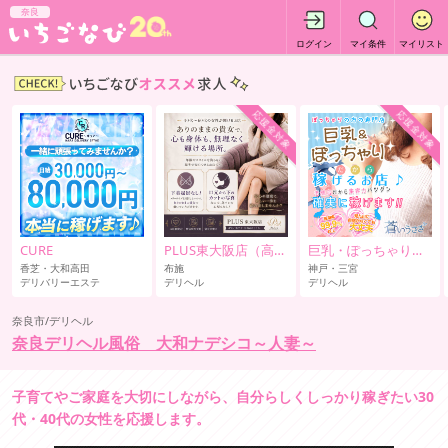
奈良
ログイン
マイ条件
マイリスト
応援金対象
応援金対象
CURE
PLUS東大阪店（高井田・長田）
巨乳・ぽっちゃり専門
香芝・大和高田
布施
神戸・三宮
デリバリーエステ
デリヘル
デリヘル
奈良市/デリヘル
奈良デリヘル風俗 大和ナデシコ～人妻～
子育てやご家庭を大切にしながら、自分らしくしっかり稼ぎたい30
代・40代の女性を応援します。