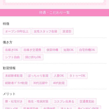
待遇・こだわり一覧
特徴
オープン10年以上
女性スタッフ在籍
派遣型
働き方
出稼ぎOK
出稼ぎ交通費
個室待機
短期OK
自宅待機OK
シフト自由
掛け持ちOK
歓迎情報
未経験者歓迎
ぽっちゃり歓迎
人妻OK
タトゥーOK
経験者/ﾌﾞﾗﾝｸ歓迎
30代活躍中
40代歓迎
メリット
寮・社宅付き
衛生・性病対策
コスプレ出来る
交通費支給
日払いOK
駐車場完備
生理休暇
送りあり
身ﾊﾞﾚ/ｱﾘﾊﾞｲ対策