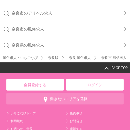
奈良市のデリヘル求人
奈良市の風俗求人
奈良県の風俗求人
風俗求人・いちごなび
奈良版
奈良 風俗求人
奈良市 風俗求人
PAGE TOP
会員登録する
ログイン
働きたいエリアを選択
いちごなびトップ
免責事項
利用規約
お問合せ
お店へのご意見
通報する