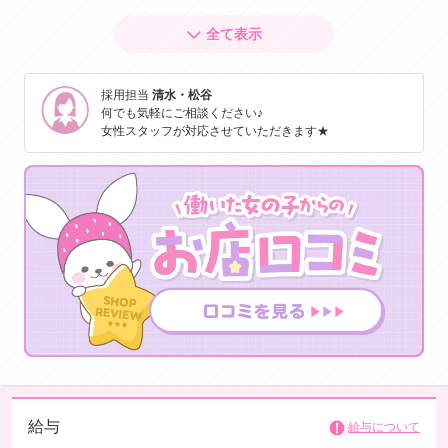
各種証明書も発行可能でアリバイ対策も万全です(*'ω'*)
自宅NGやNGエリア設定もOK！
全て表示
初めての方でも安心♪実技講習は一切なし🎵
講習用のDVDを見ていただき、分からない事があれば女性スタッフが優
採用担当
清水・松谷
しくサポートしてくれます♪
何でも気軽にご相談ください♪
女性スタッフが対応させていただきます★
専用駐車場があるのでマイカー通勤や車待機もOKです✿ご希望の方は自
走も可能なので、お仕事後にすぐお子様のお迎えに向かうことも可能で
す!!
あなたが働きやすくなるためにご希望をぜひご相談ください。
さらに、写メ日記の強制はしません。更新回数のノルマがなく、自由な
スタイルで働くことができます。
20年以上の実績がある老舗になります♪
スタッフ総出でサポートさせていただきますので、安心して働いていた
だけると思います♪
給与
給与について