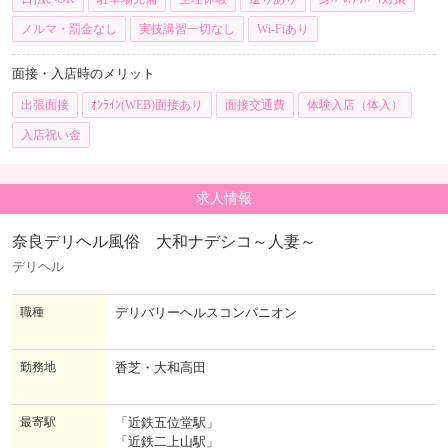
ノルマ・罰金なし
実技講習一切なし
Wi-Fiあり
面接・入店時のメリット
出張面接
ｵﾝﾗｲﾝ(WEB)面接あり
面接交通費
体験入店（体入）
入店祝い金
求人情報
奈良デリヘル風俗 大和ナデシコ～人妻～
デリヘル
職種
デリバリーヘルスコンパニオン
勤務地
香芝・大和高田
最寄駅
「近鉄五位堂駅」
「近鉄二上山駅」