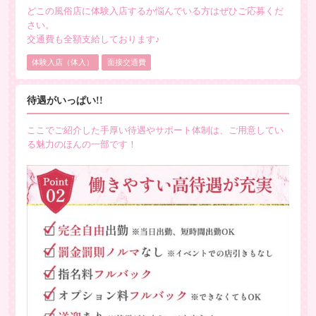
60分で10,000円以上のバックも可能です♪
どこの風俗店に体験入店するか悩んでいる方はぜひご応募くだ
さい。
交通費も全額支給しております♪
【給料の参考例】
体験入店（体入）
面接交通費
◆子育て中のママ Aさん◆
◎週3～4回の出勤
待遇がいっぱい!!
◎1日4～6時間の勤務
◎お仕事平均本数3～4本
ここでご紹介した手厚い待遇やサポート体制は、ご用意してい
◎日給平均→24,000円以上
る魅力のほんの一部です！
◆空いた時間だけ B子さん◆
◎週1～2日出勤
◎1日3～4時間の勤務
◎お仕事平均本数5～7本
◎日給平均→50,000円以上
※上記は手取りの金額です。
他にも指名件数達成ボーナスや
その他プチボーナス等、
稼ぎやすさトップクラスの制度がいっぱい！