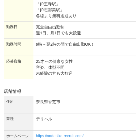
「JR王寺駅」
「JR志都美駅」
各線より無料送迎あり
勤務日
完全自由出勤制
週1日、月1日でも大歓迎
勤務時間
9時～翌2時の間で自由出勤OK！
応募資格
25才～の健康な女性
容姿、体型不問
未経験の方も大歓迎
店舗情報
住所
奈良県香芝市
業種
デリヘル
ホームページ
https://nadesiko-recruit.com/