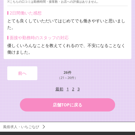
※こちらの口コミは勤務時間・接客数・お店への評価はありません。
2日間働いた感想
とても良くしていただいてはじめてでも働きやすいと思いまし
た。
面接や勤務時のスタッフの対応
優しくいろんなことを教えてくれるので、不安になることなく
働けました。
26件
前へ
（21～26件）
最初
1
2
3
店舗TOPに戻る
風俗求人・いちごなび