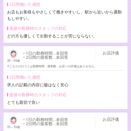
2日間働いた感想
お店もお客様もやさしくて働きやすいし、駅から近いから通勤
もしやすい。
面接や勤務時のスタッフの対応
どの方も優しくて出勤することが苦にならない。
お店評価
1日の勤務時間
…
未回答
2日間の接客数
…
未回答
-
30～34歳
※こちらの口コミは勤務時間・接客数・お店への評価はありません。
2日間働いた感想
求人の記載の内容に嘘はなく安心
面接や勤務時のスタッフの対応
とても親切で良い
お店評価
1日の勤務時間
…
未回答
2日間の接客数
…
未回答
-
35～39歳