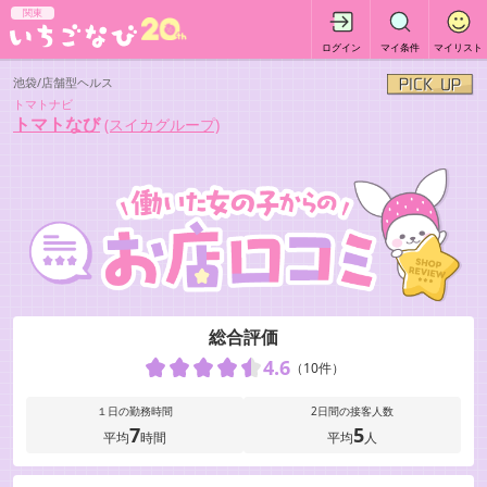
関東
ログイン
マイ条件
マイリスト
池袋/店舗型ヘルス
トマトナビ
トマトなび
(スイカグループ)
総合評価
4.6
（10件）
１日の勤務時間
2日間の接客人数
7
5
平均
時間
平均
人