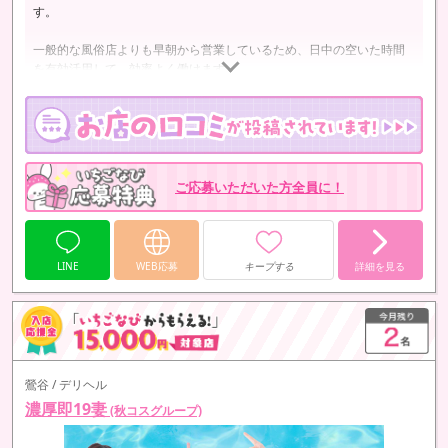
す。
一般的な風俗店よりも早朝から営業しているため、日中の空いた時間
を有効活用して、効率よく働けます。
🔸 稼げるシフト
午前～昼過ぎは特に忙しくなる時間帯。この時間に合わせて出勤すれ
ば、日給アップが期待できます！
他の風俗店さんと比べても、午前～昼間の時間帯は比較的高収入を得
やすいのが魅力です。
ご応募いただいた方全員に！
…
LINE
WEB応募
キープする
詳細を見る
鶯谷 / デリヘル
濃厚即19妻
(秋コスグループ)