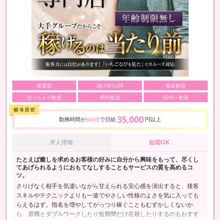
派遣型
掛け持ちOK
熟女歓迎
ぽっちゃり歓迎
40代歓迎
50代～歓迎
35,000
勤務時間が
で日給
円以上
8時間
求人情報
短期OK
たとえば癒しを求めるお客様の好みに自分から興味をもって、尽くし
てあげられるようにおもてなしすることもサービスの質を高めるコ
ツ。
さりげなく相手を気遣いながら甘えられる安心感を演出すると、接客
スキルやテクニックよりも一途でやさしい性格のよさを気に入っても
らえるはず。指名を増やしてがっつり稼ぐこともむずかしくないか
ら、昼職とダブルワークしたり短期間だけ在籍したりするのもおすす