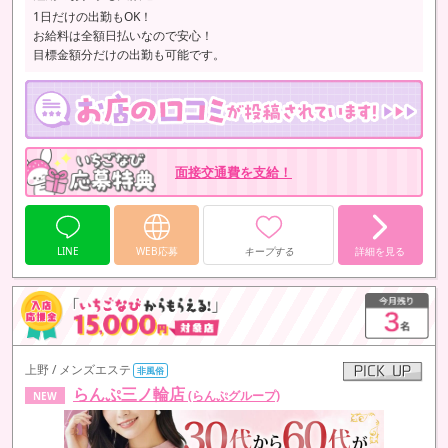
1日だけの出勤もOK！
お給料は全額日払いなので安心！
目標金額分だけの出勤も可能です。
面接交通費を支給！
LINE
WEB応募
キープする
詳細を見る
上野 / メンズエステ
非風俗
らんぷ三ノ輪店
(らんぷグループ)
NEW