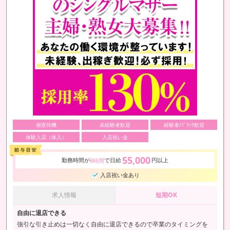
個室待機
未経験者歓迎
経験者/ﾌﾞﾗﾝｸ歓迎
体験入店（体入）
入店祝い金
55,000
勤務時間が
で日給
円以上
8時間
入店祝い金あり
求人情報
短期OK
自由に退店できる
強引な引き止めは一切なく自由に退店できるので卒業のタイミングを