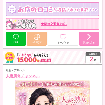
🍓面接交通費支給♪
LINE
WEB応募
キープする
詳細を見る
鶯谷 / デリヘル
人妻風俗チャンネル