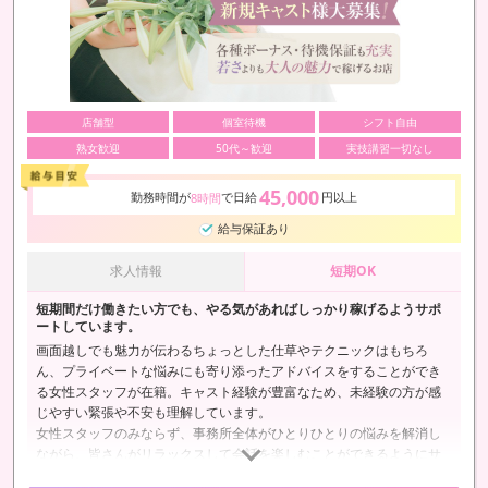
店舗型
個室待機
シフト自由
熟女歓迎
50代～歓迎
実技講習一切なし
45,000
勤務時間が
で日給
円以上
8時間
給与保証あり
求人情報
短期OK
短期間だけ働きたい方でも、やる気があればしっかり稼げるようサポ
ートしています。
画面越しでも魅力が伝わるちょっとした仕草やテクニックはもちろ
ん、プライベートな悩みにも寄り添ったアドバイスをすることができ
る女性スタッフが在籍。キャスト経験が豊富なため、未経験の方が感
じやすい緊張や不安も理解しています。
女性スタッフのみならず、事務所全体がひとりひとりの悩みを解消し
ながら、皆さんがリラックスして会話を楽しむことができるようにサ
ポートしていきます。