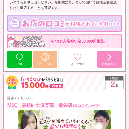
いつでもお申し出ください。短期間にまとまって働いて目標金額達成
したら退店することも可能です。
今だけ!入店祝い金50,000円贈呈。
LINE
WEB応募
キープする
詳細を見る
鶯谷 / デリヘル
MSC 妄想紳士倶楽部 鶯谷店
(秋コスグループ)