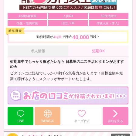
未経験者歓迎
人妻OK
30代活躍中
衛生・性病対策
日払いOK
体験入店（体入）
40,000
勤務時間が
で日給
円以上
4時間
求人情報
短期OK
短期集中でしっかり稼ぎたいなら 日暮里のエステ店ビタミンがおすす
め★
ビタミンには短期でしっかり稼げる集客力があります！目標金額を短
期で稼げるようにスタッフがサポートいたします。
LINE
WEB応募
キープする
詳細を見る