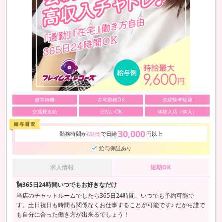
個室待機
在宅勤務OK
未経験者歓迎
交通費支給
日払いOK
体験入店（体入）
30,000
勤務時間が
で日給
円以上
6時間
給与保証あり
求人情報
短期OK
🗽365日24時間いつでもお好きなだけ
当店のチャットルームでしたら365日24時間、いつでも予約可能で
す。土日祝日も時間も関係なくお仕事することが可能です♪ だから誰で
も自分に合った働き方が出来るでしょう！