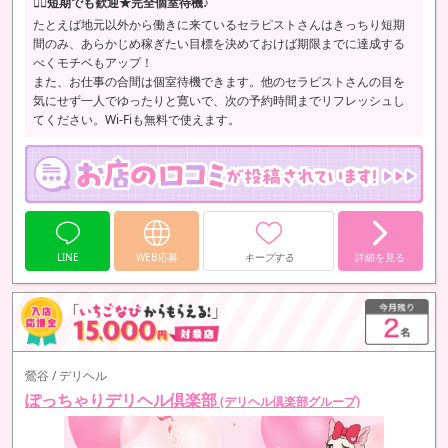
🙆‍♀️短期でも歓迎★完全個室待機♪
たとえば地元以外から働きに来ているセラピストさんはきっちり短期
間のみ、あらかじめ稼ぎたい目標を決めておけば期限までに達成する
べくモチベもアップ！
また、お仕事の合間は個室待機できます。他のセラピストさんの目を
気にせず一人でゆったりと寛いで、次の予約時間までリフレッシュし
てください。Wi-Fiも無料で使えます。
LINE
WEB応募
キープする
詳細を見る
鶯谷 / デリヘル
ぽっちゃりデリヘル倶楽部
(デリヘル倶楽部グループ)