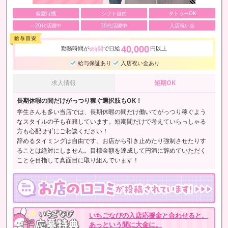
個室待機
シフト自由
タトゥーOK
～20代活躍中
30代活躍中
入店祝い金
40,000
勤務時間が
で日給
円以上
6時間
給与保証あり
入店祝い金あり
求人情報
短期OK
長期休暇の間だけがっつり稼ぐ選択肢もOK！
学生さんも多い当店では、長期休暇の間だけ働いてがっつり稼ぐよう
なスタイルの子も在籍しています。短期間だけで考えていらっしゃる
方も心配せずにご相談ください！
辞めるタイミングは自由です。お店から引き止めたり強制させたりす
ることは絶対にしません。目標金額を達成して円満に辞めていただく
ことを目指して真面目に取り組んでいます！
いちごなびの入店応援金と合わせると、
あっという間に大金に。