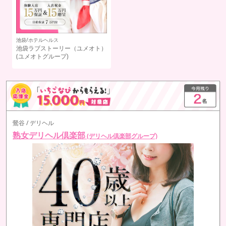
吉原/ソープランド
新宿・歌舞伎町/オナクラ
club OASIS
新宿ハンドメイド
(ハンドメイド
グループ)
鶯谷 / デリヘル
熟女デリヘル倶楽部
(デリヘル倶楽部グループ)