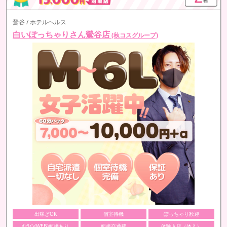
鶯谷 / ホテルヘルス
白いぽっちゃりさん鶯谷店
(秋コスグループ)
出稼ぎOK
個室待機
ぽっちゃり歓迎
ｵﾝﾗｲﾝ(WEB)面接あり
面接交通費
体験入店（体入）