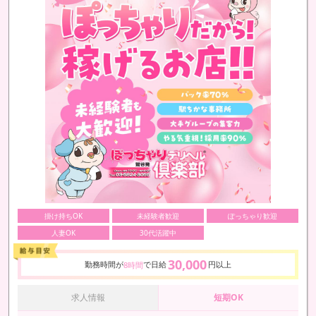
掛け持ちOK
未経験者歓迎
ぽっちゃり歓迎
人妻OK
30代活躍中
30,000
勤務時間が
で日給
円以上
8時間
求人情報
短期OK