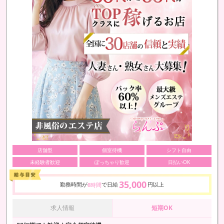
店舗型
個室待機
シフト自由
未経験者歓迎
ぽっちゃり歓迎
日払いOK
35,000
勤務時間が
で日給
円以上
8時間
求人情報
短期OK