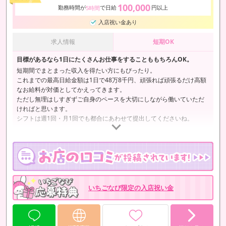
100,000
勤務時間が
で日給
円以上
5時間
入店祝い金あり
求人情報
短期OK
目標があるなら1日にたくさんお仕事をすることももちろんOK。
短期間でまとまった収入を得たい方にもぴったり。
これまでの最高日給金額は1日で48万8千円、頑張れば頑張るだけ高額
なお給料が対価としてかえってきます。
ただし無理はしすぎずご自身のペースを大切にしながら働いていただ
ければと思います。
シフトは週1回・月1回でも都合にあわせて提出してくださいね。
お昼の本業との掛け持ち勤務を希望される場合も大歓迎です。
※同業種（SM店）との掛け持ちはご遠慮いただいておりますのであら
かじめご了承ください。
いちごなび限定の入店祝い金