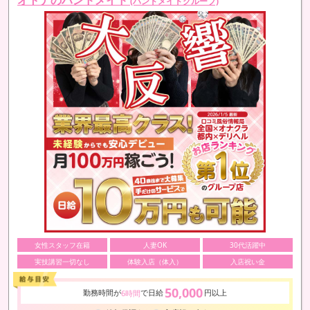
(ハンドメイドグループ)
女性スタッフ在籍
人妻OK
30代活躍中
実技講習一切なし
体験入店（体入）
入店祝い金
50,000
勤務時間が
で日給
円以上
6時間