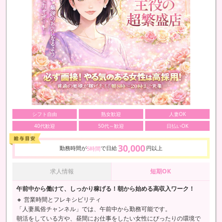
シフト自由
熟女歓迎
人妻OK
40代歓迎
50代～歓迎
日払いOK
30,000
勤務時間が
で日給
円以上
5時間
求人情報
短期OK
午前中から働けて、しっかり稼げる！朝から始める高収入ワーク！
🔸 営業時間とフレキシビリティ
「人妻風俗チャンネル」では、午前中から勤務可能です。
朝活をしている方や、昼間にお仕事をしたい女性にぴったりの環境で