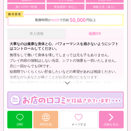
身ﾊﾞﾚ/ｱﾘﾊﾞｲ対策
実技講習一切なし
体験入店（体入）
50,000
勤務時間が
で日給
円以上
8時間
求人情報
短期OK
大事なのは健康な身体と心、パフォーマンスを崩さないようにシフト
はコントロールしてください。
無理をして働いて身体を壊してしまっては元も子もありません。
プレイ内容の強制はしない当店、シフトの強要も一切いたしません。
月に一回からでもOKです。
短期間でいくらくらい貯金したいなどの希望があれば相談ください。
当然ながらあなたが稼ぐことがお店の助けにもなります。
Win-Winな関係でいられるようスタッフも協力・努力いたします。
LINE
WEB応募
キープする
詳細を見る