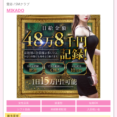
鶯谷 / SMクラブ
MIKADO
女性店長
派遣型
短期OK
シフト自由
未経験者歓迎
入店祝い金