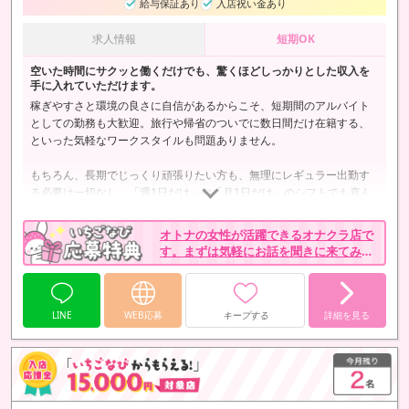
給与保証あり
入店祝い金あり
求人情報
短期OK
空いた時間にサクッと働くだけでも、驚くほどしっかりとした収入を
手に入れていただけます。
稼ぎやすさと環境の良さに自信があるからこそ、短期間のアルバイト
としての勤務も大歓迎。旅行や帰省のついでに数日間だけ在籍する、
といった気軽なワークスタイルも問題ありません。
もちろん、長期でじっくり頑張りたい方も、無理にレギュラー出勤す
る必要は一切なし。「週1日だけ」や「月1日だけ」のシフトでも喜ん
で歓迎いたします。
オトナの女性が活躍できるオナクラ店で
す。まずは気軽にお話を聞きに来てみま
せんか？
LINE
WEB応募
キープする
詳細を見る