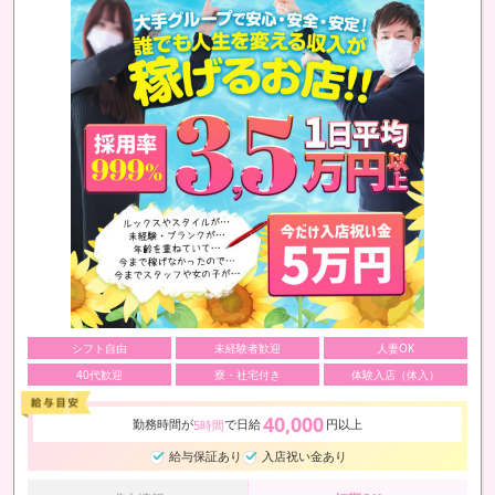
シフト自由
未経験者歓迎
人妻OK
40代歓迎
寮・社宅付き
体験入店（体入）
40,000
勤務時間が
で日給
円以上
5時間
給与保証あり
入店祝い金あり