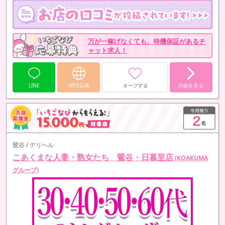
万が一稼げなくても、待機保証があるチ
ャット求人！
LINE
WEB応募
キープする
詳細を見る
鶯谷 / デリヘル
こあくまな人妻・熟女たち 鶯谷・日暮里店
(KOAKUMA
グループ)