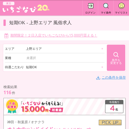
東京
ログイン
マイ条件
マイリスト
短期OK - 上野エリア 風俗求人
期間限定！２日入店でいちごなびから15,000円貰える！
エリア
上野エリア
×
業種
条件を
変更する
待遇こだわり
短期OK
×
この条件を保存
検索結果
116
件
神田・秋葉原 / オナクラ
オトナのハンドメイド