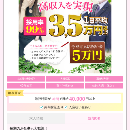
未経験者歓迎
人妻OK
30代活躍中
40代歓迎
寮・社宅付き
体験入店（体入）
40,000
勤務時間が
で日給
円以上
5時間
給与保証あり
入店祝い金あり
求人情報
短期OK
短期のお仕事も大歓迎！